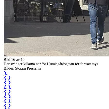
Bild 16 av 16
Här svänger killarna ner för Humlegårdsgatan för fortsatt mys.
Bilder: Stoppa Pressarna
❯
❮
❯
❮
❯
❮
❯
❮
❯
❮
❯
❮
❯
❮
❯