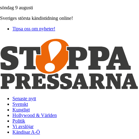
söndag 9 augusti
Sveriges största kändistidning online!
Tipsa oss om nyheter!
Senaste nytt
Svenskt
Kungligt
Hollywood & Världen
Politik
Vi avslöjar
Kändisar A-Ö