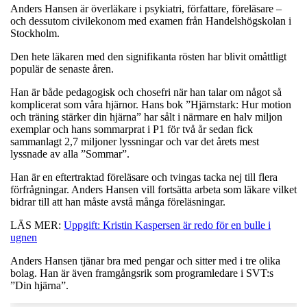
Anders Hansen är överläkare i psykiatri, författare, föreläsare –
och dessutom civilekonom med examen från Handelshögskolan i
Stockholm.
Den hete läkaren med den signifikanta rösten har blivit omåttligt
populär de senaste åren.
Han är både pedagogisk och chosefri när han talar om något så
komplicerat som våra hjärnor. Hans bok ”Hjärnstark: Hur motion
och träning stärker din hjärna” har sålt i närmare en halv miljon
exemplar och hans sommarprat i P1 för två år sedan fick
sammanlagt 2,7 miljoner lyssningar och var det årets mest
lyssnade av alla ”Sommar”.
Han är en eftertraktad föreläsare och tvingas tacka nej till flera
förfrågningar. Anders Hansen vill fortsätta arbeta som läkare vilket
bidrar till att han måste avstå många föreläsningar.
LÄS MER:
Uppgift: Kristin Kaspersen är redo för en bulle i
ugnen
Anders Hansen tjänar bra med pengar och sitter med i tre olika
bolag. Han är även framgångsrik som programledare i SVT:s
”Din hjärna”.