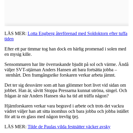
LÄS MER:
Lotta Engberg återförenad med Soldoktorn efter tuffa
tiden
Efter ett par timmar tog han dock en härlig promenad i solen med
en mysig kille.
Sensommaren har lite överraskande bjudit på sol och värme. Ändå
väljer SVT-stjärnan Anders Hansen att bara fortsätta jobba –
stenhårt. Den framgångsrike forskaren verkar arbeta jämnt.
Det ter sig dessvärre som att han glömmer bort livet vid sidan om
jobbet. Han är, såvitt Stoppa Pressarna kunnat utröna, singel. Och
frågan är när Anders Hansen ska ha tid att träffa någon?
Hjärnforskaren verkar vara begravd i arbete och trots det vackra
vädret väljer han att sitta inomhus och bara jobba och jobba istället
för att ta en glass med någon trevlig tjej.
LÄS MER:
Tilde de Paulas vilda festnätter väcker avsky