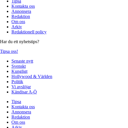
Tipsa
Kontakta oss
Annonsera
Redaktion
Om oss
Arkiv
Redaktionell policy
Har du ett nyhetstips?
Tipsa oss!
Senaste nytt
Svenskt
Kungligt
Hollywood & Världen
Politik
Vi avslöjar
Kändisar A-Ö
Tipsa
Kontakta oss
Annonsera
Redaktion
Om oss
Arkiv