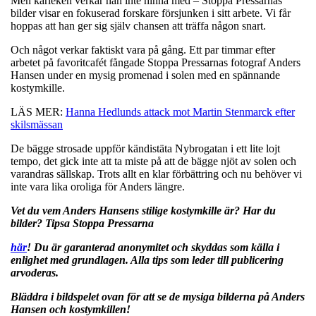
Men kärleken verkar han inte hinna med – Stoppa Pressarnas
bilder visar en fokuserad forskare försjunken i sitt arbete. Vi får
hoppas att han ger sig själv chansen att träffa någon snart.
Och något verkar faktiskt vara på gång. Ett par timmar efter
arbetet på favoritcafét fångade Stoppa Pressarnas fotograf Anders
Hansen under en mysig promenad i solen med en spännande
kostymkille.
LÄS MER:
Hanna Hedlunds attack mot Martin Stenmarck efter
skilsmässan
De bägge strosade uppför kändistäta Nybrogatan i ett lite lojt
tempo, det gick inte att ta miste på att de bägge njöt av solen och
varandras sällskap. Trots allt en klar förbättring och nu behöver vi
inte vara lika oroliga för Anders längre.
Vet du vem Anders Hansens stilige kostymkille är? Har du
bilder? Tipsa Stoppa Pressarna
här
! Du är garanterad anonymitet och skyddas som källa i
enlighet med grundlagen. Alla tips som leder till publicering
arvoderas.
Bläddra i bildspelet ovan för att se de mysiga bilderna på Anders
Hansen och kostymkillen!