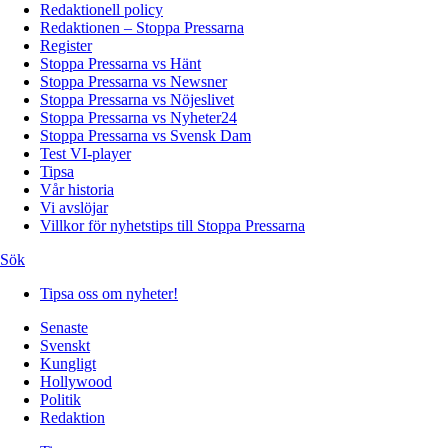
Redaktionell policy
Redaktionen – Stoppa Pressarna
Register
Stoppa Pressarna vs Hänt
Stoppa Pressarna vs Newsner
Stoppa Pressarna vs Nöjeslivet
Stoppa Pressarna vs Nyheter24
Stoppa Pressarna vs Svensk Dam
Test VI-player
Tipsa
Vår historia
Vi avslöjar
Villkor för nyhetstips till Stoppa Pressarna
Sök
Tipsa oss om nyheter!
Senaste
Svenskt
Kungligt
Hollywood
Politik
Redaktion