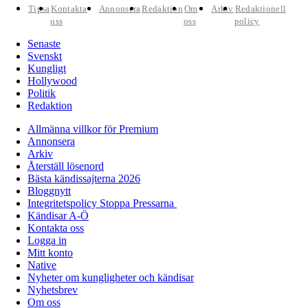
Tipsa
Kontakta
Annonsera
Redaktion
Om
Arkiv
Redaktionell
oss
oss
policy
Senaste
Svenskt
Kungligt
Hollywood
Politik
Redaktion
Allmänna villkor för Premium
Annonsera
Arkiv
Återställ lösenord
Bästa kändissajterna 2026
Bloggnytt
Integritetspolicy Stoppa Pressarna
Kändisar A-Ö
Kontakta oss
Logga in
Mitt konto
Native
Nyheter om kungligheter och kändisar
Nyhetsbrev
Om oss