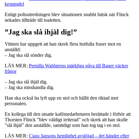
kroppsdel
Enligt polisutredningen blev situationen snabbt hätsk när Flinck
nekades tillträde till toaletten.
”Jag ska slå ihjäl dig!”
Vittnen har uppgett att han skrek flera hotfulla fraser mot en
anställd:
– Jag ska slå sönder dig.
LÄS MER:
Pernilla Wahlgrens märkliga gåva till Bauer väcker
frågor
– Jag ska slå ihjäl dig.
– Jag ska misshandla dig.
Han ska också ha lyft upp en stol och hållit den riktad mot
personalen.
En kollega till den utsatte kafémedarbetaren berättade i förhör att
Thorsten Flinck ”blev väldigt irriterad” och skrek att han skulle
”slå ihjäl” den anställde, samtidigt som han tog tag i en stol.
LÄS MER:
Ciara Jansons hemlighet avslöjad – det händer efter