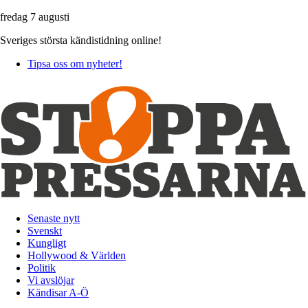
fredag 7 augusti
Sveriges största kändistidning online!
Tipsa oss om nyheter!
Senaste nytt
Svenskt
Kungligt
Hollywood & Världen
Politik
Vi avslöjar
Kändisar A-Ö