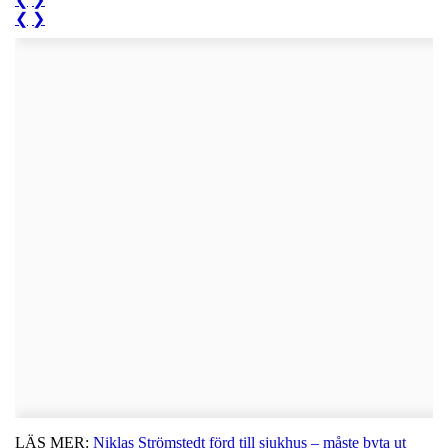
❮
❯
LÄS MER:
Niklas Strömstedt förd till sjukhus – måste byta ut