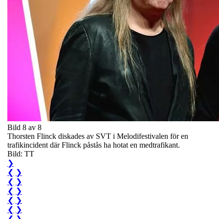
Bild 8 av 8
Thorsten Flinck diskades av SVT i Melodifestivalen för en
trafikincident där Flinck påstås ha hotat en medtrafikant.
Bild: TT
❯
❮
❯
❮
❯
❮
❯
❮
❯
❮
❯
❮
❯