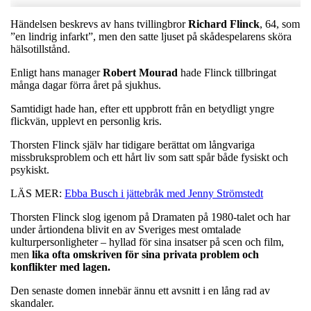
Händelsen beskrevs av hans tvillingbror
Richard
Flinck
, 64, som
”en lindrig infarkt”, men den satte ljuset på skådespelarens sköra
hälsotillstånd.
Enligt hans manager
Robert
Mourad
hade Flinck tillbringat
många dagar förra året på sjukhus.
Samtidigt hade han, efter ett uppbrott från en betydligt yngre
flickvän, upplevt en personlig kris.
Thorsten Flinck själv har tidigare berättat om långvariga
missbruksproblem och ett hårt liv som satt spår både fysiskt och
psykiskt.
LÄS MER:
Ebba Busch i jättebråk med Jenny Strömstedt
Thorsten Flinck slog igenom på Dramaten på 1980-talet och har
under årtiondena blivit en av Sveriges mest omtalade
kulturpersonligheter – hyllad för sina insatser på scen och film,
men
lika ofta omskriven för sina privata problem och
konflikter med lagen.
Den senaste domen innebär ännu ett avsnitt i en lång rad av
skandaler.