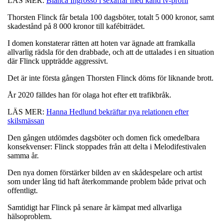
LÄS MER:
Bianca Ingrosso i sexaffär med känd tv-profil
Thorsten Flinck får betala 100 dagsböter, totalt 5 000 kronor, samt
skadestånd på 8 000 kronor till kafébiträdet.
I domen konstaterar rätten att hoten var ägnade att framkalla
allvarlig rädsla för den drabbade, och att de uttalades i en situation
där Flinck uppträdde aggressivt.
Det är inte första gången Thorsten Flinck döms för liknande brott.
År 2020 fälldes han för olaga hot efter ett trafikbråk.
LÄS MER:
Hanna Hedlund bekräftar nya relationen efter
skilsmässan
Den gången utdömdes dagsböter och domen fick omedelbara
konsekvenser: Flinck stoppades från att delta i Melodifestivalen
samma år.
Den nya domen förstärker bilden av en skådespelare och artist
som under lång tid haft återkommande problem både privat och
offentligt.
Samtidigt har Flinck på senare år kämpat med allvarliga
hälsoproblem.