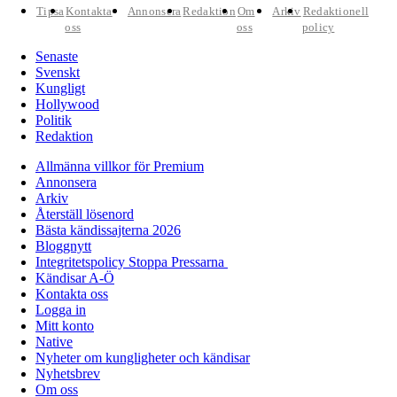
Tipsa
Kontakta
Annonsera
Redaktion
Om
Arkiv
Redaktionell
oss
oss
policy
Senaste
Svenskt
Kungligt
Hollywood
Politik
Redaktion
Allmänna villkor för Premium
Annonsera
Arkiv
Återställ lösenord
Bästa kändissajterna 2026
Bloggnytt
Integritetspolicy Stoppa Pressarna
Kändisar A-Ö
Kontakta oss
Logga in
Mitt konto
Native
Nyheter om kungligheter och kändisar
Nyhetsbrev
Om oss