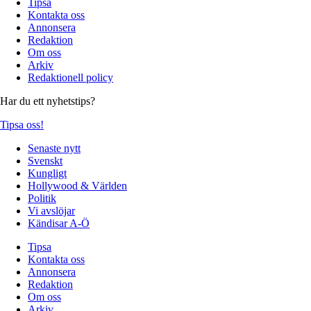
Tipsa
Kontakta oss
Annonsera
Redaktion
Om oss
Arkiv
Redaktionell policy
Har du ett nyhetstips?
Tipsa oss!
Senaste nytt
Svenskt
Kungligt
Hollywood & Världen
Politik
Vi avslöjar
Kändisar A-Ö
Tipsa
Kontakta oss
Annonsera
Redaktion
Om oss
Arkiv