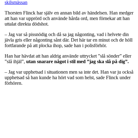
skilsmässan
Thorsten Flinck har själv en annan bild av händelsen. Han medger
att han var upprörd och använde hårda ord, men förnekar att han
uttalat direkta dödshot.
– Jag var så pissnödig och då sa jag någonting, vad i helvete din
jävla gris eller någonting sånt där. Det här tar en minut och de höll
fortfarande på att plocka ihop, sade han i polisförhör.
Han har hävdat att han aldrig använde uttrycket ”slå sönder” eller
”slå ihjäl”,
utan snarare något i stil med ”jag ska slå på dig”.
– Jag var upphetsad i situationen men sa inte det. Han var ju också
upphetsad så han kunde ha hört vad som helst, sade Flinck under
förhören.