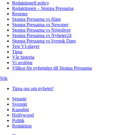
Redaktionell policy
Redaktionen – Stoppa Pressarna
Register
Stoppa Pressarna vs Hänt
Stoppa Pressarna vs Newsner
Stoppa Pressarna vs Nöjeslivet
Stoppa Pressarna vs Nyheter24
Stoppa Pressarna vs Svensk Dam
Test VI-player
Tipsa
Vår historia
Vi avslöjar
Villkor för nyhetstips till Stoppa Pressarna
Sök
Tipsa oss om nyheter!
Senaste
Svenskt
Kungligt
Hollywood
Politik
Redaktion