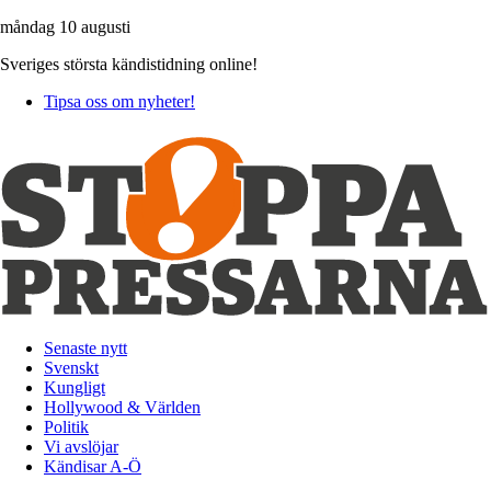
måndag 10 augusti
Sveriges största kändistidning online!
Tipsa oss om nyheter!
Senaste nytt
Svenskt
Kungligt
Hollywood & Världen
Politik
Vi avslöjar
Kändisar A-Ö