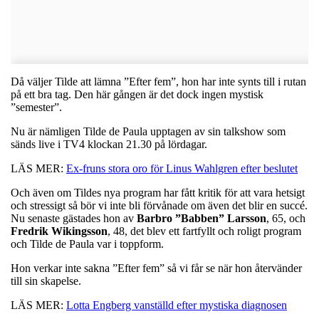
Då väljer Tilde att lämna ”Efter fem”, hon har inte synts till i rutan
på ett bra tag. Den här gången är det dock ingen mystisk
”semester”.
Nu är nämligen Tilde de Paula upptagen av sin talkshow som
sänds live i TV4 klockan 21.30 på lördagar.
LÄS MER:
Ex-fruns stora oro för Linus Wahlgren efter beslutet
Och även om Tildes nya program har fått kritik för att vara hetsigt
och stressigt så bör vi inte bli förvånade om även det blir en succé.
Nu senaste gästades hon av
Barbro
”Babben” Larsson
, 65, och
Fredrik
Wikingsson
, 48, det blev ett fartfyllt och roligt program
och Tilde de Paula var i toppform.
Hon verkar inte sakna ”Efter fem” så vi får se när hon återvänder
till sin skapelse.
LÄS MER:
Lotta Engberg vanställd efter mystiska diagnosen