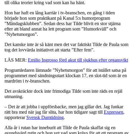
till olika teorier kring vad som kan ha hänt.
Hon har haft en lång karriär i tv-branschen, en gång i tiden
började hon som praktikant på Kanal 5:s humorprogram
”Måndagsklubben”. Sedan dess har Tilde blivit en stor stjärna
efter att bland annat ha lett program som ”Humorkväll” och
”Nyhetsmorgon”.
Det kanske inte är så känt men det var faktiskt Tilde de Paula som
tog det lovvärda initiativet att starta ”Efter fem”.
LÄS MER:
Emilio Ingrosso förd akut till sjukhus efter organsvikt
Programledaren lämnade ”Nyhetsmorgon” för att istället satsa på
programmet med sändningsstart klockan 17, en slot-tid som är en
mardröm i tv-branschen.
Det avskräckte dock inte frimodiga Tilde som inte räds en rejäl
utmaning.
– Det är att jobba i uppförsbacke, men jag gillar det. Jag funkar
rätt bra med när jag får slita, har hon tidigare sagt till
Expressen
,
rapporterar
Svensk Damtidning
.
Alla år i rutan har inneburit att Tilde de Paula skaffat sig en
avundsvärd rutin och hon vet vad som krävs för att ett program av