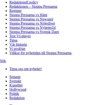
Redaktionell policy
Redaktionen – Stoppa Pressarna
Register
Stoppa Pressarna vs Hänt
Stoppa Pressarna vs Newsner
Stoppa Pressarna vs Nöjeslivet
Stoppa Pressarna vs Nyheter24
Stoppa Pressarna vs Svensk Dam
Test VI-player
Tipsa
Vår historia
Vi avslöjar
Villkor för nyhetstips till Stoppa Pressarna
Sök
Tipsa oss om nyheter!
Senaste
Svenskt
Kungligt
Hollywood
Politik
Redaktion