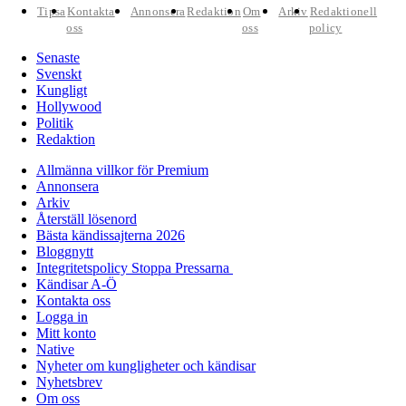
Tipsa
Kontakta
Annonsera
Redaktion
Om
Arkiv
Redaktionell
oss
oss
policy
Senaste
Svenskt
Kungligt
Hollywood
Politik
Redaktion
Allmänna villkor för Premium
Annonsera
Arkiv
Återställ lösenord
Bästa kändissajterna 2026
Bloggnytt
Integritetspolicy Stoppa Pressarna
Kändisar A-Ö
Kontakta oss
Logga in
Mitt konto
Native
Nyheter om kungligheter och kändisar
Nyhetsbrev
Om oss