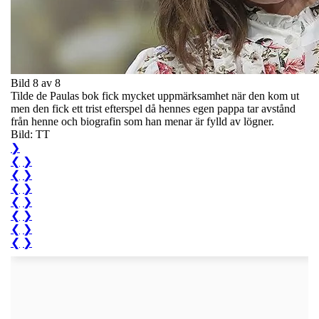
Bild 8 av 8
Tilde de Paulas bok fick mycket uppmärksamhet när den kom ut
men den fick ett trist efterspel då hennes egen pappa tar avstånd
från henne och biografin som han menar är fylld av lögner.
Bild: TT
❯
❮
❯
❮
❯
❮
❯
❮
❯
❮
❯
❮
❯
❮
❯