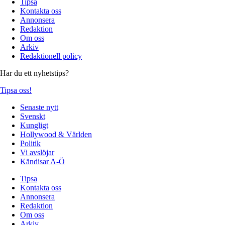
Tipsa
Kontakta oss
Annonsera
Redaktion
Om oss
Arkiv
Redaktionell policy
Har du ett nyhetstips?
Tipsa oss!
Senaste nytt
Svenskt
Kungligt
Hollywood & Världen
Politik
Vi avslöjar
Kändisar A-Ö
Tipsa
Kontakta oss
Annonsera
Redaktion
Om oss
Arkiv