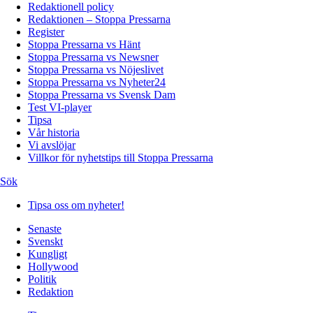
Redaktionell policy
Redaktionen – Stoppa Pressarna
Register
Stoppa Pressarna vs Hänt
Stoppa Pressarna vs Newsner
Stoppa Pressarna vs Nöjeslivet
Stoppa Pressarna vs Nyheter24
Stoppa Pressarna vs Svensk Dam
Test VI-player
Tipsa
Vår historia
Vi avslöjar
Villkor för nyhetstips till Stoppa Pressarna
Sök
Tipsa oss om nyheter!
Senaste
Svenskt
Kungligt
Hollywood
Politik
Redaktion