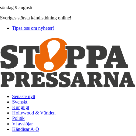
söndag 9 augusti
Sveriges största kändistidning online!
Tipsa oss om nyheter!
Senaste nytt
Svenskt
Kungligt
Hollywood & Världen
Politik
Vi avslöjar
Kändisar A-Ö