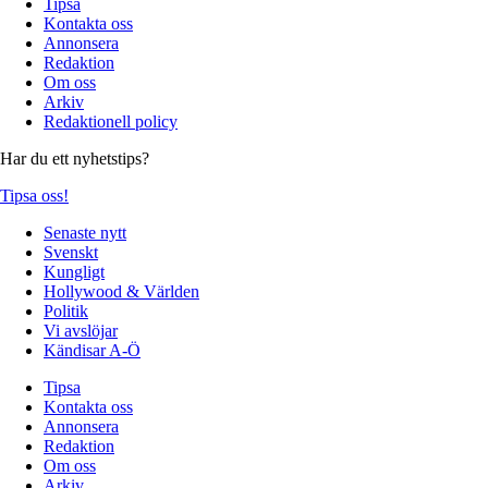
Tipsa
Kontakta oss
Annonsera
Redaktion
Om oss
Arkiv
Redaktionell policy
Har du ett nyhetstips?
Tipsa oss!
Senaste nytt
Svenskt
Kungligt
Hollywood & Världen
Politik
Vi avslöjar
Kändisar A-Ö
Tipsa
Kontakta oss
Annonsera
Redaktion
Om oss
Arkiv