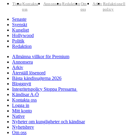
Tipsa
Kontakta
Annonsera
Redaktion
Om
Arkiv
Redaktionell
oss
oss
policy
Senaste
Svenskt
Kungligt
Hollywood
Politik
Redaktion
Allmänna villkor för Premium
Annonsera
Arkiv
Återställ lösenord
Bästa kändissajterna 2026
Bloggnytt
Integritetspolicy Stoppa Pressarna
Kändisar A-Ö
Kontakta oss
Logga in
Mitt konto
Native
Nyheter om kungligheter och kändisar
Nyhetsbrev
Om oss