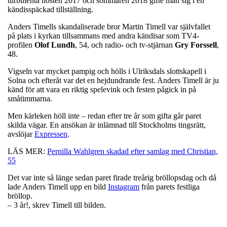
turbulenta hösten 2017 och sommaren 2018 gifte man sig i en
kändisspäckad tillställning.
Anders Timells skandaliserade bror Martin Timell var självfallet
på plats i kyrkan tillsammans med andra kändisar som TV4-
profilen
Olof
Lundh
, 54, och radio- och tv-stjärnan
Gry
Forssell
,
48.
Vigseln var mycket pampig och hölls i Ulriksdals slottskapell i
Solna och efteråt var det en hejdundrande fest. Anders Timell är ju
känd för att vara en riktig spelevink och festen pågick in på
småtimmarna.
Men kärleken höll inte – redan efter tre år som gifta går paret
skilda vägar. En ansökan är inlämnad till Stockholms tingsrätt,
avslöjar
Expressen
.
LÄS MER:
Pernilla Wahlgren skadad efter samlag med Christian,
55
Det var inte så länge sedan paret firade treårig bröllopsdag och då
lade Anders Timell upp en bild
Instagram
från parets festliga
bröllop.
– 3 år!, skrev Timell till bilden.