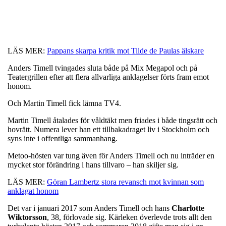
LÄS MER:
Pappans skarpa kritik mot Tilde de Paulas älskare
Anders Timell tvingades sluta både på Mix Megapol och på
Teatergrillen efter att flera allvarliga anklagelser förts fram emot
honom.
Och Martin Timell fick lämna TV4.
Martin Timell åtalades för våldtäkt men friades i både tingsrätt och
hovrätt. Numera lever han ett tillbakadraget liv i Stockholm och
syns inte i offentliga sammanhang.
Metoo-hösten var tung även för Anders Timell och nu inträder en
mycket stor förändring i hans tillvaro – han skiljer sig.
LÄS MER:
Göran Lambertz stora revansch mot kvinnan som
anklagat honom
Det var i januari 2017 som Anders Timell och hans
Charlotte
Wiktorsson
, 38, förlovade sig. Kärleken överlevde trots allt den