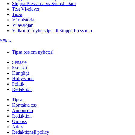
Stoppa Pressarna vs Svensk Dam
Test VI-player
Tipsa
Vår historia
Vi avslöjar
Villkor för nyhetstips till Stoppa Pressarna
Sök
Tipsa oss om nyheter!
Senaste
Svenskt
Kungligt
Hollywood
Politik
Redaktion
Tipsa
Kontakta oss
Annonsera
Redaktion
Om oss
Arkiv
Redaktionell policy