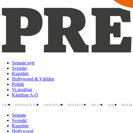
Senaste nytt
Svenskt
Kungligt
Hollywood & Världen
Politik
Vi avslöjar
Kändisar A-Ö
TIPSA
KONTAKTA OSS
ANNONSERA
REDAKTION
OM OSS
ARKIV
REDAK
Senaste
Svenskt
Kungligt
Hollywood