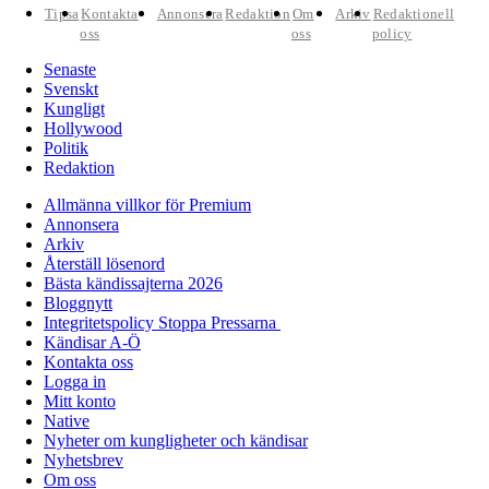
Tipsa
Kontakta
Annonsera
Redaktion
Om
Arkiv
Redaktionell
oss
oss
policy
Senaste
Svenskt
Kungligt
Hollywood
Politik
Redaktion
Allmänna villkor för Premium
Annonsera
Arkiv
Återställ lösenord
Bästa kändissajterna 2026
Bloggnytt
Integritetspolicy Stoppa Pressarna
Kändisar A-Ö
Kontakta oss
Logga in
Mitt konto
Native
Nyheter om kungligheter och kändisar
Nyhetsbrev
Om oss