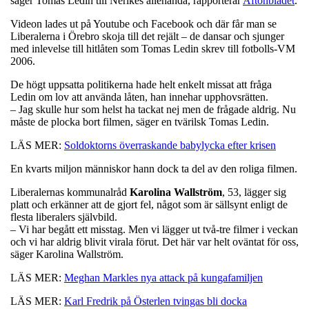
säger Tomas Ledin till Nerikes allehanda, rapporterar
Aftonbladet
.
Videon lades ut på Youtube och Facebook och där får man se
Liberalerna i Örebro skoja till det rejält – de dansar och sjunger
med inlevelse till hitlåten som Tomas Ledin skrev till fotbolls-VM
2006.
De högt uppsatta politikerna hade helt enkelt missat att fråga
Ledin om lov att använda låten, han innehar upphovsrätten.
– Jag skulle hur som helst ha tackat nej men de frågade aldrig. Nu
måste de plocka bort filmen, säger en tvärilsk Tomas Ledin.
LÄS MER:
Soldoktorns överraskande babylycka efter krisen
En kvarts miljon människor hann dock ta del av den roliga filmen.
Liberalernas kommunalråd
Karolina
Wallström
, 53, lägger sig
platt och erkänner att de gjort fel, något som är sällsynt enligt de
flesta liberalers självbild.
– Vi har begått ett misstag. Men vi lägger ut två-tre filmer i veckan
och vi har aldrig blivit virala förut. Det här var helt oväntat för oss,
säger Karolina Wallström.
LÄS MER:
Meghan Markles nya attack på kungafamiljen
LÄS MER:
Karl Fredrik på Österlen tvingas bli docka