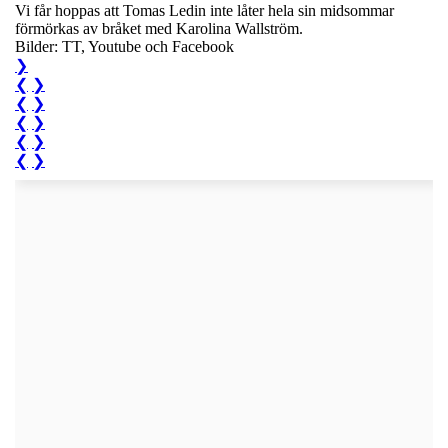
Vi får hoppas att Tomas Ledin inte låter hela sin midsommar
förmörkas av bråket med Karolina Wallström.
Bilder: TT, Youtube och Facebook
❯
❮
❯
❮
❯
❮
❯
❮
❯
❮
❯