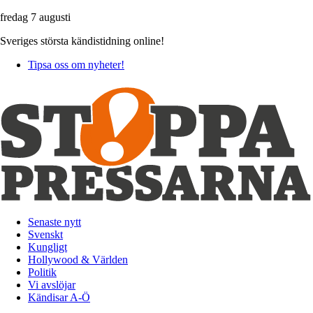
fredag 7 augusti
Sveriges största kändistidning online!
Tipsa oss om nyheter!
Senaste nytt
Svenskt
Kungligt
Hollywood & Världen
Politik
Vi avslöjar
Kändisar A-Ö