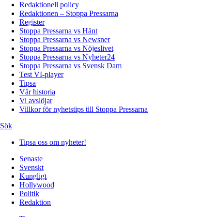
Redaktionell policy
Redaktionen – Stoppa Pressarna
Register
Stoppa Pressarna vs Hänt
Stoppa Pressarna vs Newsner
Stoppa Pressarna vs Nöjeslivet
Stoppa Pressarna vs Nyheter24
Stoppa Pressarna vs Svensk Dam
Test VI-player
Tipsa
Vår historia
Vi avslöjar
Villkor för nyhetstips till Stoppa Pressarna
Sök
Tipsa oss om nyheter!
Senaste
Svenskt
Kungligt
Hollywood
Politik
Redaktion