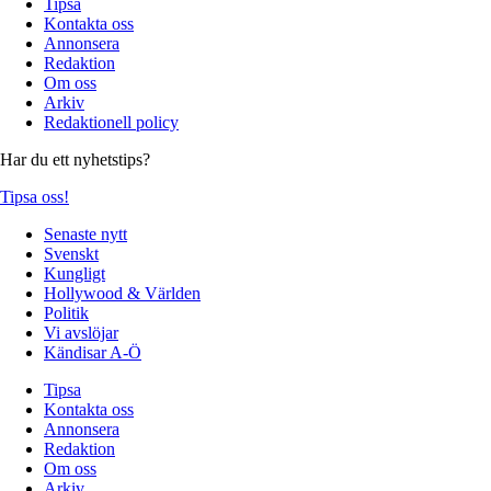
Tipsa
Kontakta oss
Annonsera
Redaktion
Om oss
Arkiv
Redaktionell policy
Har du ett nyhetstips?
Tipsa oss!
Senaste nytt
Svenskt
Kungligt
Hollywood & Världen
Politik
Vi avslöjar
Kändisar A-Ö
Tipsa
Kontakta oss
Annonsera
Redaktion
Om oss
Arkiv