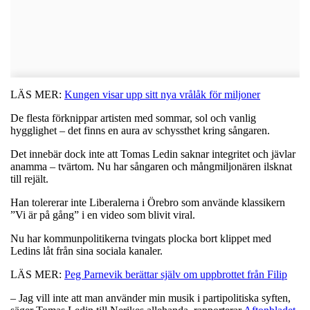
LÄS MER:
Kungen visar upp sitt nya vrålåk för miljoner
De flesta förknippar artisten med sommar, sol och vanlig
hygglighet – det finns en aura av schyssthet kring sångaren.
Det innebär dock inte att Tomas Ledin saknar integritet och jävlar
anamma – tvärtom. Nu har sångaren och mångmiljonären ilsknat
till rejält.
Han tolererar inte Liberalerna i Örebro som använde klassikern
”Vi är på gång” i en video som blivit viral.
Nu har kommunpolitikerna tvingats plocka bort klippet med
Ledins låt från sina sociala kanaler.
LÄS MER:
Peg Parnevik berättar själv om uppbrottet från Filip
– Jag vill inte att man använder min musik i partipolitiska syften,