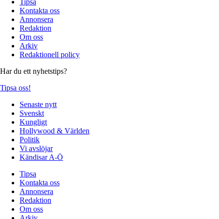
Tipsa
Kontakta oss
Annonsera
Redaktion
Om oss
Arkiv
Redaktionell policy
Har du ett nyhetstips?
Tipsa oss!
Senaste nytt
Svenskt
Kungligt
Hollywood & Världen
Politik
Vi avslöjar
Kändisar A-Ö
Tipsa
Kontakta oss
Annonsera
Redaktion
Om oss
Arkiv