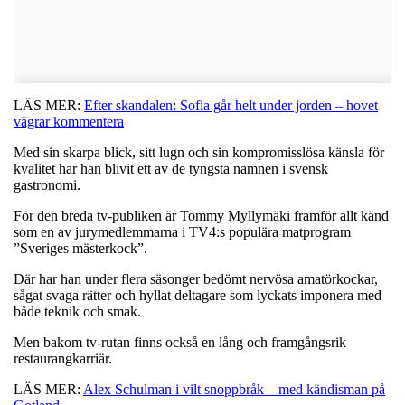
LÄS MER:
Efter skandalen: Sofia går helt under jorden – hovet
vägrar kommentera
Med sin skarpa blick, sitt lugn och sin kompromisslösa känsla för
kvalitet har han blivit ett av de tyngsta namnen i svensk
gastronomi.
För den breda tv-publiken är Tommy Myllymäki framför allt känd
som en av jurymedlemmarna i TV4:s populära matprogram
”Sveriges mästerkock”.
Där har han under flera säsonger bedömt nervösa amatörkockar,
sågat svaga rätter och hyllat deltagare som lyckats imponera med
både teknik och smak.
Men bakom tv-rutan finns också en lång och framgångsrik
restaurangkarriär.
LÄS MER:
Alex Schulman i vilt snoppbråk – med kändisman på