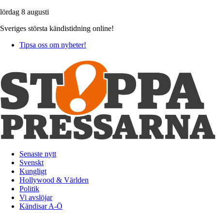
lördag 8 augusti
Sveriges största kändistidning online!
Tipsa oss om nyheter!
Senaste nytt
Svenskt
Kungligt
Hollywood & Världen
Politik
Vi avslöjar
Kändisar A-Ö