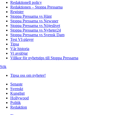
Redaktionell policy
Redaktionen – Stoppa Pressarna
Register
Stoppa Pressarna vs Hänt
Stoppa Pressarna vs Newsner
Stoppa Pressarna vs Nöjeslivet
Stoppa Pressarna vs Nyheter24
Stoppa Pressarna vs Svensk Dam
Test VI-player
Tipsa
Vår historia
Vi avslöjar
Villkor för nyhetstips till Stoppa Pressarna
Sök
Tipsa oss om nyheter!
Senaste
Svenskt
Kungligt
Hollywood
Politik
Redaktion