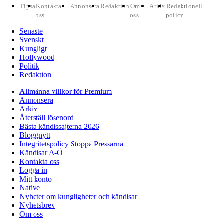
Tipsa
Kontakta
Annonsera
Redaktion
Om
Arkiv
Redaktionell
oss
oss
policy
Senaste
Svenskt
Kungligt
Hollywood
Politik
Redaktion
Allmänna villkor för Premium
Annonsera
Arkiv
Återställ lösenord
Bästa kändissajterna 2026
Bloggnytt
Integritetspolicy Stoppa Pressarna
Kändisar A-Ö
Kontakta oss
Logga in
Mitt konto
Native
Nyheter om kungligheter och kändisar
Nyhetsbrev
Om oss