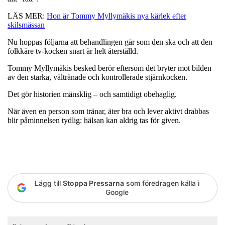
LÄS MER:
Hon är Tommy Myllymäkis nya kärlek efter
skilsmässan
Nu hoppas följarna att behandlingen går som den ska och att den
folkkäre tv-kocken snart är helt återställd.
Tommy Myllymäkis besked berör eftersom det bryter mot bilden
av den starka, vältränade och kontrollerade stjärnkocken.
Det gör historien mänsklig – och samtidigt obehaglig.
När även en person som tränar, äter bra och lever aktivt drabbas
blir påminnelsen tydlig: hälsan kan aldrig tas för given.
Lägg till
Stoppa Pressarna
som föredragen källa i
Google