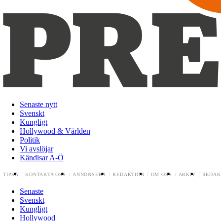
Senaste nytt
Svenskt
Kungligt
Hollywood & Världen
Politik
Vi avslöjar
Kändisar A-Ö
TIPSA
KONTAKTA OSS
ANNONSERA
REDAKTION
OM OSS
ARKIV
REDAK
Senaste
Svenskt
Kungligt
Hollywood