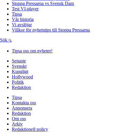
Stoppa Pressarna vs Svensk Dam
Test VI-player
Tipsa
Vår historia
Vi avslöjar
Villkor för nyhetstips till Stoppa Pressarna
Sök
Tipsa oss om nyheter!
Senaste
Svenskt
Kungligt
Hollywood
Politik
Redaktion
Tipsa
Kontakta oss
Annonsera
Redaktion
Om oss
Arkiv
Redaktionell policy