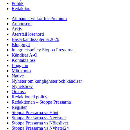
Politik
Redaktion
Allmänna villkor för Premium
Annonsera
Arkiv
Återställ lösenord
Bästa kändissajterna 2026
Bloggnytt
Integritetspolicy Stoppa Pressarna
Kändisar A-Ö
Kontakta oss
Logga in
Mitt konto
Native
Nyheter om kungligheter och kändisar
Nyhetsbrev
Om oss
Redaktionell policy
Redaktionen – Stoppa Pressarna
Register
Stoppa Pressarna vs Hänt
Stoppa Pressarna vs Newsner
Stoppa Pressarna vs Nöjeslivet
Stoppa Pressarna vs Nyheter24