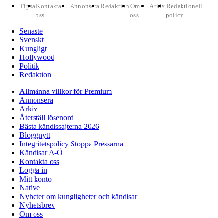
Tipsa
Kontakta
Annonsera
Redaktion
Om
Arkiv
Redaktionell
oss
oss
policy
Senaste
Svenskt
Kungligt
Hollywood
Politik
Redaktion
Allmänna villkor för Premium
Annonsera
Arkiv
Återställ lösenord
Bästa kändissajterna 2026
Bloggnytt
Integritetspolicy Stoppa Pressarna
Kändisar A-Ö
Kontakta oss
Logga in
Mitt konto
Native
Nyheter om kungligheter och kändisar
Nyhetsbrev
Om oss