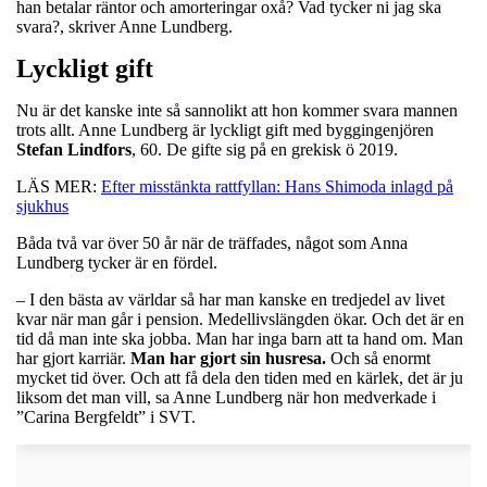
han betalar räntor och amorteringar oxå? Vad tycker ni jag ska
svara?, skriver Anne Lundberg.
Lyckligt gift
Nu är det kanske inte så sannolikt att hon kommer svara mannen
trots allt. Anne Lundberg är lyckligt gift med byggingenjören
Stefan
Lindfors
, 60. De gifte sig på en grekisk ö 2019.
LÄS MER:
Efter misstänkta rattfyllan: Hans Shimoda inlagd på
sjukhus
Båda två var över 50 år när de träffades, något som Anna
Lundberg tycker är en fördel.
– I den bästa av världar så har man kanske en tredjedel av livet
kvar när man går i pension. Medellivslängden ökar. Och det är en
tid då man inte ska jobba. Man har inga barn att ta hand om. Man
har gjort karriär.
Man har gjort sin husresa.
Och så enormt
mycket tid över. Och att få dela den tiden med en kärlek, det är ju
liksom det man vill, sa Anne Lundberg när hon medverkade i
”Carina Bergfeldt” i SVT.