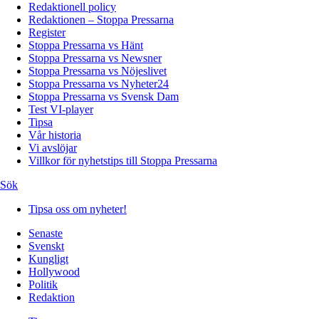
Redaktionell policy
Redaktionen – Stoppa Pressarna
Register
Stoppa Pressarna vs Hänt
Stoppa Pressarna vs Newsner
Stoppa Pressarna vs Nöjeslivet
Stoppa Pressarna vs Nyheter24
Stoppa Pressarna vs Svensk Dam
Test VI-player
Tipsa
Vår historia
Vi avslöjar
Villkor för nyhetstips till Stoppa Pressarna
Sök
Tipsa oss om nyheter!
Senaste
Svenskt
Kungligt
Hollywood
Politik
Redaktion