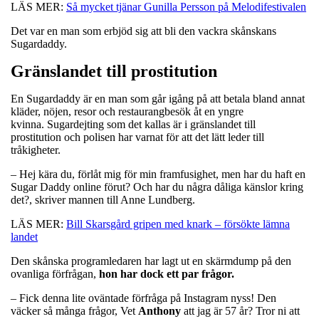
LÄS MER:
Så mycket tjänar Gunilla Persson på Melodifestivalen
Det var en man som erbjöd sig att bli den vackra skånskans
Sugardaddy.
Gränslandet till prostitution
En Sugardaddy är en man som går igång på att betala bland annat
kläder, nöjen, resor och restaurangbesök åt en yngre
kvinna. Sugardejting som det kallas är i gränslandet till
prostitution och polisen har varnat för att det lätt leder till
tråkigheter.
– Hej kära du, förlåt mig för min framfusighet, men har du haft en
Sugar Daddy online förut? Och har du några dåliga känslor kring
det?, skriver mannen till Anne Lundberg.
LÄS MER:
Bill Skarsgård gripen med knark – försökte lämna
landet
Den skånska programledaren har lagt ut en skärmdump på den
ovanliga förfrågan,
hon har dock ett par frågor.
– Fick denna lite oväntade förfråga på Instagram nyss! Den
väcker så många frågor, Vet
Anthony
att jag är 57 år? Tror ni att