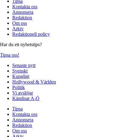
Tipsa
Kontakta oss
Annonsera
Redaktion
Om oss
Arkiv
Redaktionell policy
Har du ett nyhetstips?
Tipsa oss!
Senaste nytt
Svenskt
Kungligt
Hollywood & Världen
Politik
Vi avslöjar
Kändisar A-Ö
Tipsa
Kontakta oss
Annonsera
Redaktion
Om oss
Arkiv