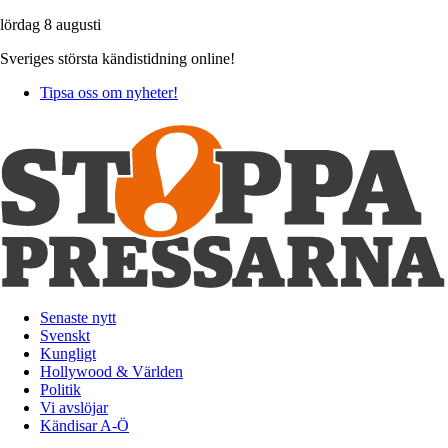
lördag 8 augusti
Sveriges största kändistidning online!
Tipsa oss om nyheter!
Senaste nytt
Svenskt
Kungligt
Hollywood & Världen
Politik
Vi avslöjar
Kändisar A-Ö