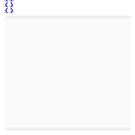
❮
❯
❮
❯