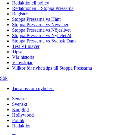
Redaktionell policy
Redaktionen – Stoppa Pressarna
Register
Stoppa Pressarna vs Hänt
Stoppa Pressarna vs Newsner
Stoppa Pressarna vs Nöjeslivet
Stoppa Pressarna vs Nyheter24
Stoppa Pressarna vs Svensk Dam
Test VI-player
Tipsa
Vår historia
Vi avslöjar
Villkor för nyhetstips till Stoppa Pressarna
Sök
Tipsa oss om nyheter!
Senaste
Svenskt
Kungligt
Hollywood
Politik
Redaktion