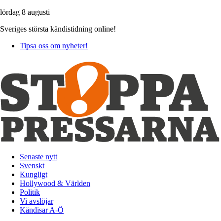
lördag 8 augusti
Sveriges största kändistidning online!
Tipsa oss om nyheter!
Senaste nytt
Svenskt
Kungligt
Hollywood & Världen
Politik
Vi avslöjar
Kändisar A-Ö