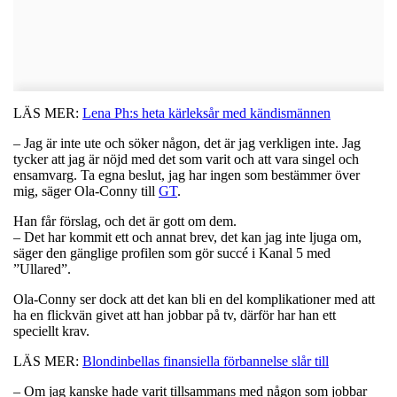
LÄS MER:
Lena Ph:s heta kärleksår med kändismännen
– Jag är inte ute och söker någon, det är jag verkligen inte. Jag
tycker att jag är nöjd med det som varit och att vara singel och
ensamvarg. Ta egna beslut, jag har ingen som bestämmer över
mig, säger Ola-Conny till
GT
.
Han får förslag, och det är gott om dem.
– Det har kommit ett och annat brev, det kan jag inte ljuga om,
säger den gänglige profilen som gör succé i Kanal 5 med
”Ullared”.
Ola-Conny ser dock att det kan bli en del komplikationer med att
ha en flickvän givet att han jobbar på tv, därför har han ett
speciellt krav.
LÄS MER:
Blondinbellas finansiella förbannelse slår till
– Om jag kanske hade varit tillsammans med någon som jobbar