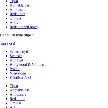
Tipsa
Kontakta oss
Annonsera
Redaktion
Om oss
Arkiv
Redaktionell policy
Har du ett nyhetstips?
Tipsa oss!
Senaste nytt
Svenskt
Kungligt
Hollywood & Världen
Politik
Vi avslöjar
Kändisar A-Ö
Tipsa
Kontakta oss
Annonsera
Redaktion
Om oss
Arkiv