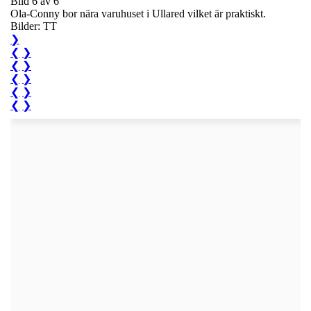
Bild 6 av 6
Ola-Conny bor nära varuhuset i Ullared vilket är praktiskt.
Bilder: TT
❯
❮
❯
❮
❯
❮
❯
❮
❯
❮
❯