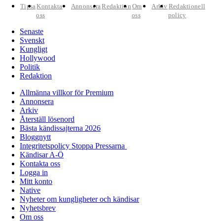
Tipsa
Kontakta
Annonsera
Redaktion
Om
Arkiv
Redaktionell
oss
oss
policy
Senaste
Svenskt
Kungligt
Hollywood
Politik
Redaktion
Allmänna villkor för Premium
Annonsera
Arkiv
Återställ lösenord
Bästa kändissajterna 2026
Bloggnytt
Integritetspolicy Stoppa Pressarna
Kändisar A-Ö
Kontakta oss
Logga in
Mitt konto
Native
Nyheter om kungligheter och kändisar
Nyhetsbrev
Om oss