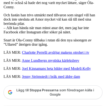
med tv också så hade det nog varit mycket lättare, säger Ola-
Conny.
Och fastän han trivs utmärkt med tillvaron som singel vill han
dock inte utesluta att Amor mycket väl kan slå till med sina
berömda pilar.
– Allt kan hända när man minst anar det, men jag har inte
Facebook eller Instagram eller söker på nätet.
Snart är Ola-Conny tillbaka i rutan då den nya säsongen av
”Ullared” återigen drar igång.
LÄS MER:
Charlotte Perrelli avslöjar makens otrohet i tv
LÄS MER:
Anne Lundbergs mystiska kärleksbrev
LÄS MER:
Joel Kinnamans heta bilder med Modell-Kelly
LÄS MER:
Jenny Strömstedt i bråk med äldre dam
Lägg till
Stoppa Pressarna
som föredragen källa i
Google