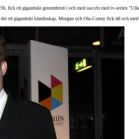
 56, fick ett gigantiskt genombrott i och med succén med tv-serien ”Ull
k det ett gigantiskt kändisskap. Morgan och Ola-Conny fick till och med 