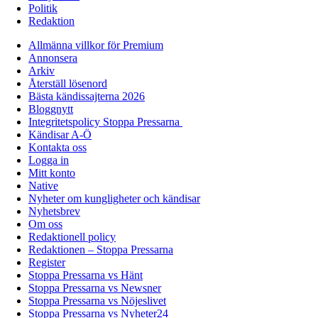
Politik
Redaktion
Allmänna villkor för Premium
Annonsera
Arkiv
Återställ lösenord
Bästa kändissajterna 2026
Bloggnytt
Integritetspolicy Stoppa Pressarna
Kändisar A-Ö
Kontakta oss
Logga in
Mitt konto
Native
Nyheter om kungligheter och kändisar
Nyhetsbrev
Om oss
Redaktionell policy
Redaktionen – Stoppa Pressarna
Register
Stoppa Pressarna vs Hänt
Stoppa Pressarna vs Newsner
Stoppa Pressarna vs Nöjeslivet
Stoppa Pressarna vs Nyheter24