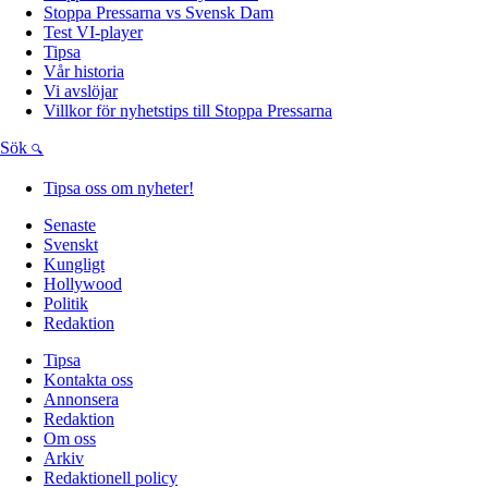
Stoppa Pressarna vs Svensk Dam
Test VI-player
Tipsa
Vår historia
Vi avslöjar
Villkor för nyhetstips till Stoppa Pressarna
Sök
Tipsa oss om nyheter!
Senaste
Svenskt
Kungligt
Hollywood
Politik
Redaktion
Tipsa
Kontakta oss
Annonsera
Redaktion
Om oss
Arkiv
Redaktionell policy