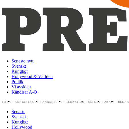
Senaste nytt
Svenskt
Kungligt
Hollywood & Världen
Politik
Vi avslöjar
Kändisar A-Ö
TIPSA
KONTAKTA OSS
ANNONSERA
REDAKTION
OM OSS
ARKIV
REDAK
Senaste
Svenskt
Kungligt
Hollywood