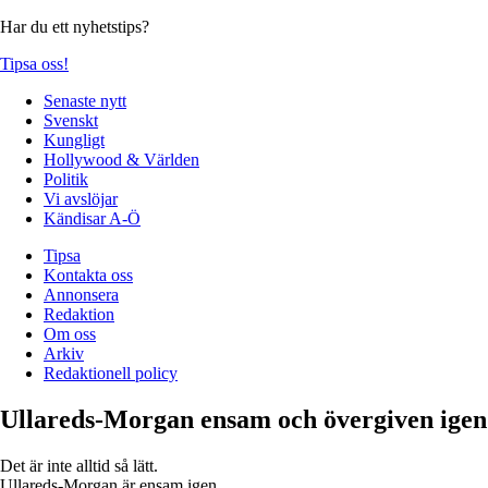
Har du ett nyhetstips?
Tipsa oss!
Senaste nytt
Svenskt
Kungligt
Hollywood & Världen
Politik
Vi avslöjar
Kändisar A-Ö
Tipsa
Kontakta oss
Annonsera
Redaktion
Om oss
Arkiv
Redaktionell policy
Ullareds-Morgan ensam och övergiven igen
Det är inte alltid så lätt.
Ullareds-Morgan är ensam igen.