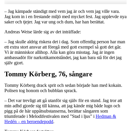
– Jag kämpade ständigt med vem jag är och vem jag ville vara.
Jag kom in i en frestande miljö med mycket fest. Jag upplevde nya
saker och tjejer. Jag var ung och dum, har han berättat.
Andreas Weise lärde sig av det inträffade:
– Jag skulle aldrig riskera det i dag. Som offentlig person har man
ett extra stort ansvar att föregå med gott exempel så gott det går.
Vi är människor allihop. Alla kan göra misstag. Jag är ingen
ambassadör för narkotikamotståndet, jag kan bara stå för det jag
själv gjort.
Tommy Körberg, 76, sångare
Tommy Körberg drack sprit och sedan började han med kokain.
Polisen tog honom och bubblan sprack.
– Det var trevligt att gå utanför sig själv för en stund. Jag tror att
min adhd gjorde sig till känna, att jag kände mig både lugn och
pigg på de här uppåtsubstanserna, berättar sångaren som
triumferade i Melodifestivalen med ”Stad i ljus” i
Hedman &
Hedén – en beroendepodd
.