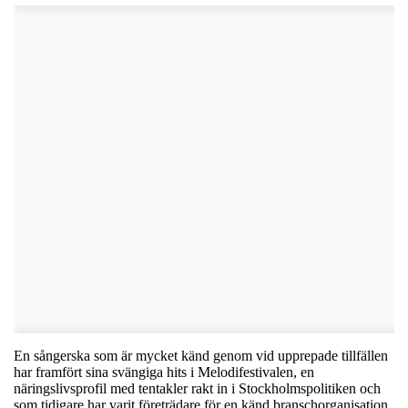
En sångerska som är mycket känd genom vid upprepade tillfällen
har framfört sina svängiga hits i Melodifestivalen, en
näringslivsprofil med tentakler rakt in i Stockholmspolitiken och
som tidigare har varit företrädare för en känd branschorganisation.