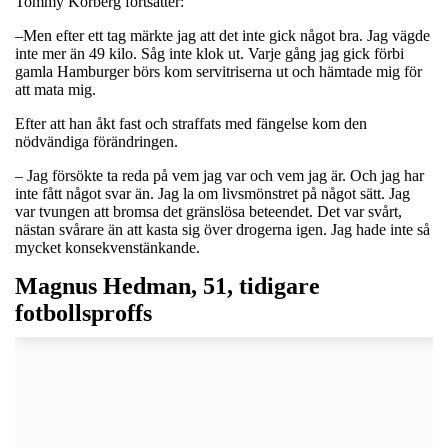
Tommy Körberg fortsätter:
–Men efter ett tag märkte jag att det inte gick något bra. Jag vägde
inte mer än 49 kilo. Såg inte klok ut. Varje gång jag gick förbi
gamla Hamburger börs kom servitriserna ut och hämtade mig för
att mata mig.
Efter att han åkt fast och straffats med fängelse kom den
nödvändiga förändringen.
– Jag försökte ta reda på vem jag var och vem jag är. Och jag har
inte fått något svar än. Jag la om livsmönstret på något sätt. Jag
var tvungen att bromsa det gränslösa beteendet. Det var svårt,
nästan svårare än att kasta sig över drogerna igen. Jag hade inte så
mycket konsekvenstänkande.
Magnus Hedman, 51, tidigare
fotbollsproffs