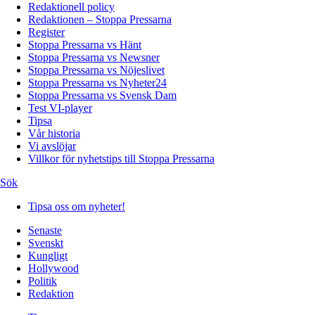
Redaktionell policy
Redaktionen – Stoppa Pressarna
Register
Stoppa Pressarna vs Hänt
Stoppa Pressarna vs Newsner
Stoppa Pressarna vs Nöjeslivet
Stoppa Pressarna vs Nyheter24
Stoppa Pressarna vs Svensk Dam
Test VI-player
Tipsa
Vår historia
Vi avslöjar
Villkor för nyhetstips till Stoppa Pressarna
Sök
Tipsa oss om nyheter!
Senaste
Svenskt
Kungligt
Hollywood
Politik
Redaktion