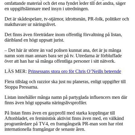
omfattande material och det ena fyndet leder till det andra, säger
en uppgiftslämnare med insyn i utredningen.
Det är skådespelare, tv-stjärnor, idrottsmän, PR-folk, politiker och
makthavare ur näringslivet.
Det finns även företrädare inom offentlig förvaltning på listan,
däribland en högt uppsatt jurist.
– Det här är större än vad polisen kunnat ana, det är ju många
namn som man annars bara ser på tv. Utredarna är förbluffade
över att han har så många offentliga personer i sitt nätverk.
LÄS MER:
Prinsessans stora oro för Chris O’Neills beteende
Flera tillslag och razzior ska just nu planeras, enligt uppgifter till
Stoppa Pressarna.
Listan innehåller många namn på partyglada influencers men där
finns även högt uppsatta näringslivsprofiler.
På listan finns även en gayprofil med starka kopplingar till
Aftonbladet, en feministisk aktivist finns även med, en välkänd
programledare på TV4, en framgångsrik PR-man som har rönt
internationella framgångar de senaste åren.