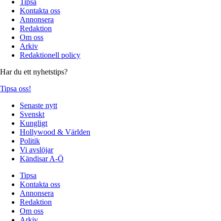
Tipsa
Kontakta oss
Annonsera
Redaktion
Om oss
Arkiv
Redaktionell policy
Har du ett nyhetstips?
Tipsa oss!
Senaste nytt
Svenskt
Kungligt
Hollywood & Världen
Politik
Vi avslöjar
Kändisar A-Ö
Tipsa
Kontakta oss
Annonsera
Redaktion
Om oss
Arkiv