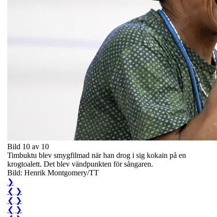
Bild 10 av 10
Timbuktu blev smygfilmad när han drog i sig kokain på en
krogtoalett. Det blev vändpunkten för sångaren.
Bild: Henrik Montgomery/TT
❯
❮
❯
❮
❯
❮
❯