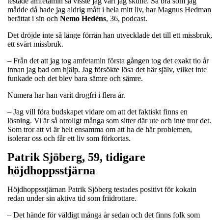
testade amfetamin så visste jag vart jag skulle. Så bra som jag
mådde då hade jag aldrig mått i hela mitt liv, har Magnus Hedman
berättat i sin och
Nemo
Hedéns
, 36, podcast.
Det dröjde inte så länge förrän han utvecklade det till ett missbruk,
ett svårt missbruk.
– Från det att jag tog amfetamin första gången tog det exakt tio år
innan jag bad om hjälp. Jag försökte lösa det här själv, vilket inte
funkade och det blev bara sämre och sämre.
Numera har han varit drogfri i flera år.
– Jag vill föra budskapet vidare om att det faktiskt finns en
lösning. Vi är så otroligt många som sitter där ute och inte tror det.
Som tror att vi är helt ensamma om att ha de här problemen,
isolerar oss och får ett liv som förkortas.
Patrik Sjöberg, 59, tidigare
höjdhoppsstjärna
Höjdhoppsstjärnan Patrik Sjöberg testades positivt för kokain
redan under sin aktiva tid som friidrottare.
– Det hände för väldigt många år sedan och det finns folk som