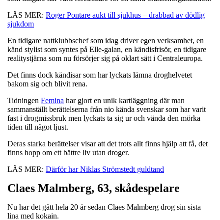
LÄS MER:
Roger Pontare aukt till sjukhus – drabbad av dödlig
sjukdom
En tidigare nattklubbschef som idag driver egen verksamhet, en
känd stylist som syntes på Elle-galan, en kändisfrisör, en tidigare
realitystjärna som nu försörjer sig på oklart sätt i Centraleuropa.
Det finns dock kändisar som har lyckats lämna droghelvetet
bakom sig och blivit rena.
Tidningen
Femina
har gjort en unik kartläggning där man
sammanställt berättelserna från nio kända svenskar som har varit
fast i drogmissbruk men lyckats ta sig ur och vända den mörka
tiden till något ljust.
Deras starka berättelser visar att det trots allt finns hjälp att få, det
finns hopp om ett bättre liv utan droger.
LÄS MER:
Därför har Niklas Strömstedt guldtand
Claes Malmberg, 63, skådespelare
Nu har det gått hela 20 år sedan Claes Malmberg drog sin sista
lina med kokain.