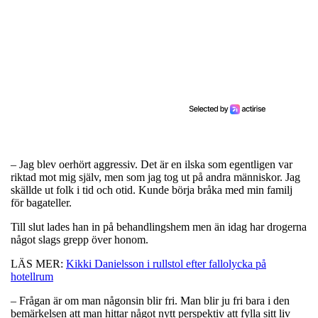
– Jag blev oerhört aggressiv. Det är en ilska som egentligen var
riktad mot mig själv, men som jag tog ut på andra människor. Jag
skällde ut folk i tid och otid. Kunde börja bråka med min familj
för bagateller.
Till slut lades han in på behandlingshem men än idag har drogerna
något slags grepp över honom.
LÄS MER:
Kikki Danielsson i rullstol efter fallolycka på
hotellrum
– Frågan är om man någonsin blir fri. Man blir ju fri bara i den
bemärkelsen att man hittar något nytt perspektiv att fylla sitt liv