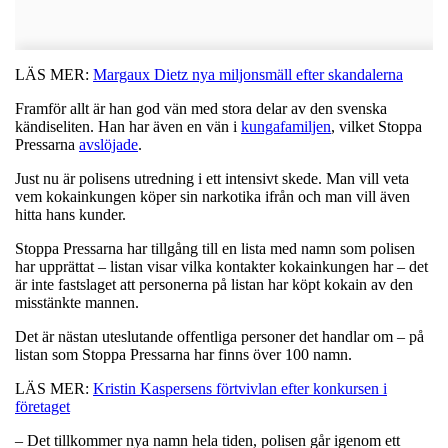
LÄS MER:
Margaux Dietz nya miljonsmäll efter skandalerna
Framför allt är han god vän med stora delar av den svenska
kändiseliten. Han har även en vän i
kungafamiljen
, vilket Stoppa
Pressarna
avslöjade
.
Just nu är polisens utredning i ett intensivt skede. Man vill veta
vem kokainkungen köper sin narkotika ifrån och man vill även
hitta hans kunder.
Stoppa Pressarna har tillgång till en lista med namn som polisen
har upprättat – listan visar vilka kontakter kokainkungen har – det
är inte fastslaget att personerna på listan har köpt kokain av den
misstänkte mannen.
Det är nästan uteslutande offentliga personer det handlar om – på
listan som Stoppa Pressarna har finns över 100 namn.
LÄS MER:
Kristin Kaspersens förtvivlan efter konkursen i
företaget
– Det tillkommer nya namn hela tiden, polisen går igenom ett