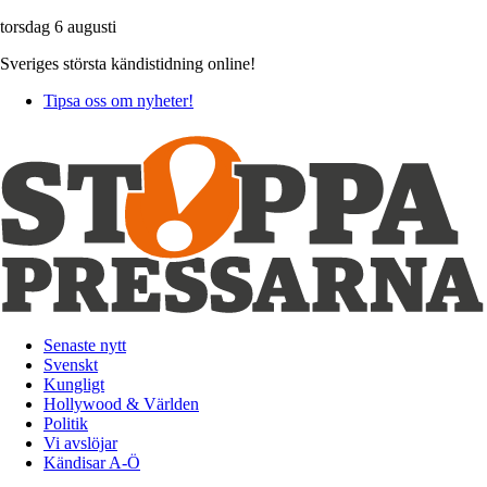
torsdag 6 augusti
Sveriges största kändistidning online!
Tipsa oss om nyheter!
Senaste nytt
Svenskt
Kungligt
Hollywood & Världen
Politik
Vi avslöjar
Kändisar A-Ö