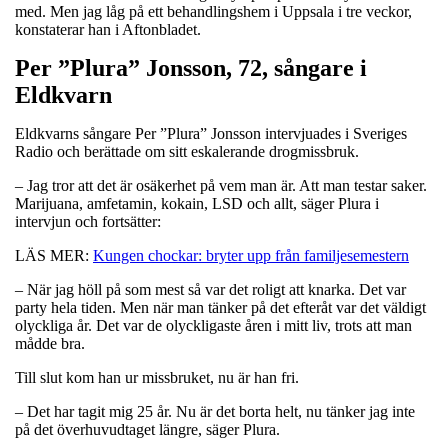
med. Men jag låg på ett behandlingshem i Uppsala i tre veckor,
konstaterar han i Aftonbladet.
Per ”Plura” Jonsson, 72, sångare i
Eldkvarn
Eldkvarns sångare Per ”Plura” Jonsson intervjuades i Sveriges
Radio och berättade om sitt eskalerande drogmissbruk.
– Jag tror att det är osäkerhet på vem man är. Att man testar saker.
Marijuana, amfetamin, kokain, LSD och allt, säger Plura i
intervjun och fortsätter:
LÄS MER:
Kungen chockar: bryter upp från familjesemestern
– När jag höll på som mest så var det roligt att knarka. Det var
party hela tiden. Men när man tänker på det efteråt var det väldigt
olyckliga år. Det var de olyckligaste åren i mitt liv, trots att man
mådde bra.
Till slut kom han ur missbruket, nu är han fri.
– Det har tagit mig 25 år. Nu är det borta helt, nu tänker jag inte
på det överhuvudtaget längre, säger Plura.