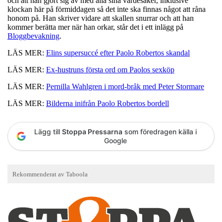
och att han gjort sig av med alla sina värdesaker, inklusive
klockan här på förmiddagen så det inte ska finnas något att råna
honom på. Han skriver vidare att skallen snurrar och att han
kommer berätta mer när han orkar, står det i ett inlägg på
Bloggbevakning
.
LÄS MER:
Elins supersuccé efter Paolo Robertos skandal
LÄS MER:
Ex-hustruns första ord om Paolos sexköp
LÄS MER:
Pernilla Wahlgren i mord-bråk med Peter Stormare
LÄS MER:
Bilderna inifrån Paolo Robertos bordell
Lägg till
Stoppa Pressarna
som föredragen källa i
Google