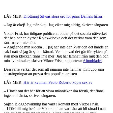
LÄS MER:
Drottning Silvias stora oro för prins Daniels hälsa
– Jag är okej! Jag mår okej. Jag viker mig aldrig, skriver sångaren.
Viktor Frisk har tidigare publicerat bilder på det sociala nätverket
där han bär en dyrbar Rolex-klocka och det verkar vara den som
rånarna var ute efter.
– Angående min klocka … jag har inte den kvar och det hände en
sak i natt så jag är sjukt skärrad. Vet inte vad det går för rykten på
stan men klockan finns inte mer! Jag har lämnat ifrån mig den och
mina värdesaker, skriver Viktor Frisk, rapporterar
Aftonbladet
.
Dessvärre verkar det som att rånarna inte helt har givit upp sina
ansträngningar att pressa den populära artisten.
LÄS MER:
Här är kvinnan Paolo Roberto köpte sex av
– Hintar om det här för att vissa människor ska förstå, det finns
inget att hämta, skriver sångaren.
Sajten Bloggbevakning har varit i kontakt med Viktor Frisk.
– I DM till mig berättar Viktor att han var nära att bli rånad i natt