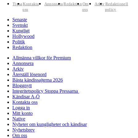
Tipsa
Kontakta
Annonsera
Redaktion
Om
Arkiv
Redaktionell
oss
oss
policy
Senaste
Svenskt
Kungligt
Hollywood
Politik
Redaktion
Allmänna villkor för Premium
Annonsera
Arkiv
Återställ lösenord
Bästa kändissajterna 2026
Bloggnytt
Integritetspolicy Stoppa Pressarna
Kändisar A-Ö
Kontakta oss
Logga in
Mitt konto
Native
Nyheter om kungligheter och kändisar
Nyhetsbrev
Om oss