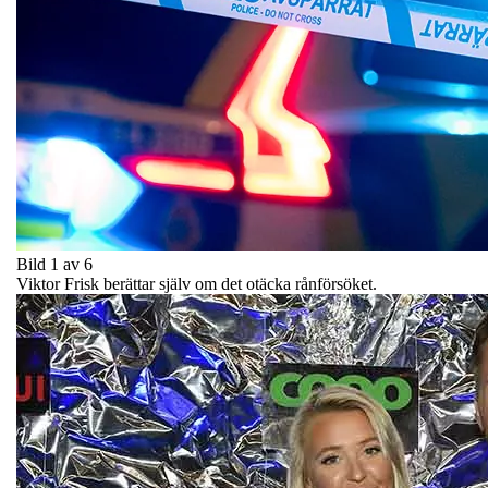
Bild 1 av 6
Viktor Frisk berättar själv om det otäcka rånförsöket.