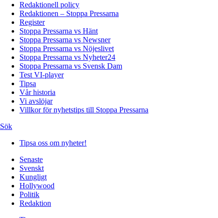
Redaktionell policy
Redaktionen – Stoppa Pressarna
Register
Stoppa Pressarna vs Hänt
Stoppa Pressarna vs Newsner
Stoppa Pressarna vs Nöjeslivet
Stoppa Pressarna vs Nyheter24
Stoppa Pressarna vs Svensk Dam
Test VI-player
Tipsa
Vår historia
Vi avslöjar
Villkor för nyhetstips till Stoppa Pressarna
Sök
Tipsa oss om nyheter!
Senaste
Svenskt
Kungligt
Hollywood
Politik
Redaktion