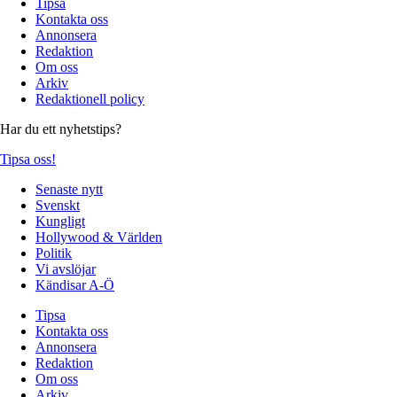
Tipsa
Kontakta oss
Annonsera
Redaktion
Om oss
Arkiv
Redaktionell policy
Har du ett nyhetstips?
Tipsa oss!
Senaste nytt
Svenskt
Kungligt
Hollywood & Världen
Politik
Vi avslöjar
Kändisar A-Ö
Tipsa
Kontakta oss
Annonsera
Redaktion
Om oss
Arkiv