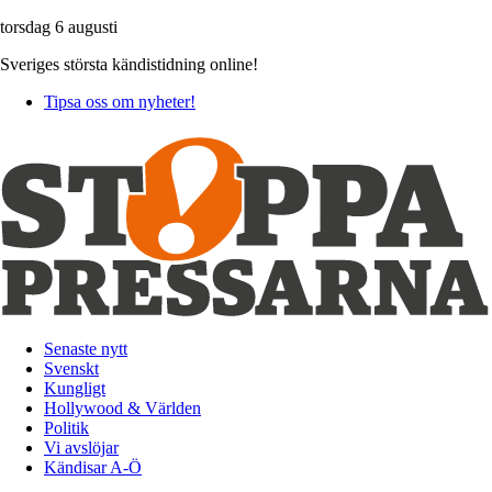
torsdag 6 augusti
Sveriges största kändistidning online!
Tipsa oss om nyheter!
Senaste nytt
Svenskt
Kungligt
Hollywood & Världen
Politik
Vi avslöjar
Kändisar A-Ö