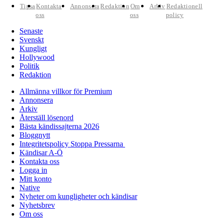
Tipsa
Kontakta
Annonsera
Redaktion
Om
Arkiv
Redaktionell
oss
oss
policy
Senaste
Svenskt
Kungligt
Hollywood
Politik
Redaktion
Allmänna villkor för Premium
Annonsera
Arkiv
Återställ lösenord
Bästa kändissajterna 2026
Bloggnytt
Integritetspolicy Stoppa Pressarna
Kändisar A-Ö
Kontakta oss
Logga in
Mitt konto
Native
Nyheter om kungligheter och kändisar
Nyhetsbrev
Om oss