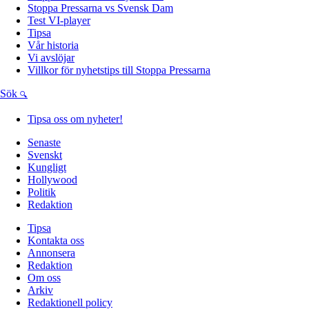
Stoppa Pressarna vs Svensk Dam
Test VI-player
Tipsa
Vår historia
Vi avslöjar
Villkor för nyhetstips till Stoppa Pressarna
Sök
Tipsa oss om nyheter!
Senaste
Svenskt
Kungligt
Hollywood
Politik
Redaktion
Tipsa
Kontakta oss
Annonsera
Redaktion
Om oss
Arkiv
Redaktionell policy