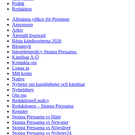
Politik
Redaktion
Allmänna villkor för Premium
Annonsera
Arkiv
Återställ lösenord
Bästa kändissajterna 2026
Bloggnytt
Integritetspolicy Stoppa Pressarna
Kändisar A-Ö
Kontakta oss
Logga in
Mitt konto
Native
Nyheter om kungligheter och kändisar
Nyhetsbrev
Om oss
Redaktionell policy
Redaktionen – Stoppa Pressarna
Register
Stoppa Pressarna vs Hänt
Stoppa Pressarna vs Newsner
Stoppa Pressarna vs Nöjeslivet
Stoppa Pressarna vs Nyheter24