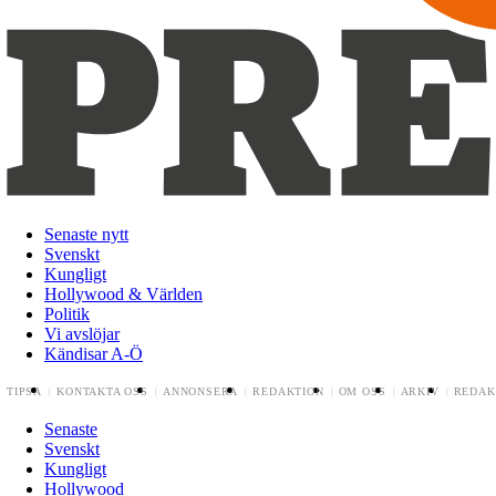
Senaste nytt
Svenskt
Kungligt
Hollywood & Världen
Politik
Vi avslöjar
Kändisar A-Ö
TIPSA
KONTAKTA OSS
ANNONSERA
REDAKTION
OM OSS
ARKIV
REDAK
Senaste
Svenskt
Kungligt
Hollywood