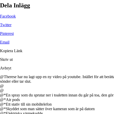
Dela Inlägg
Facebook
Twitter
Pinterest
Email
Kopiera Länk
Skriv ut
Avbryt
@Therese har nu lagt upp en ny video på youtube. Istället för att berät
sönder eller tar slut.
@
@
@*En spray som du sprutar ner i toaletten innan du går på toa, den gör så 
@*Air pods
@*Ett stativ till sin mobiltelefon
@*Skyddet som man sätter över kameran som är på datorn
@*Elektriska värmekudde