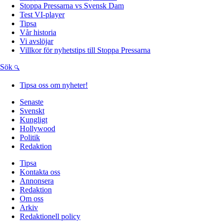
Stoppa Pressarna vs Svensk Dam
Test VI-player
Tipsa
Vår historia
Vi avslöjar
Villkor för nyhetstips till Stoppa Pressarna
Sök
Tipsa oss om nyheter!
Senaste
Svenskt
Kungligt
Hollywood
Politik
Redaktion
Tipsa
Kontakta oss
Annonsera
Redaktion
Om oss
Arkiv
Redaktionell policy