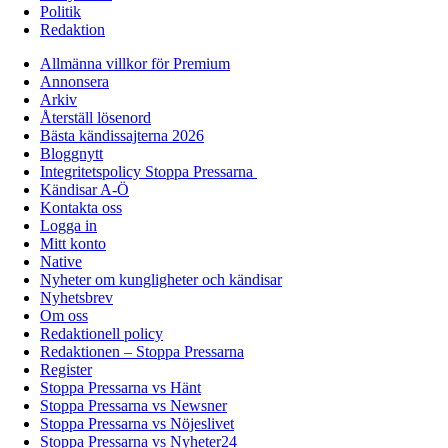
Politik
Redaktion
Allmänna villkor för Premium
Annonsera
Arkiv
Återställ lösenord
Bästa kändissajterna 2026
Bloggnytt
Integritetspolicy Stoppa Pressarna
Kändisar A-Ö
Kontakta oss
Logga in
Mitt konto
Native
Nyheter om kungligheter och kändisar
Nyhetsbrev
Om oss
Redaktionell policy
Redaktionen – Stoppa Pressarna
Register
Stoppa Pressarna vs Hänt
Stoppa Pressarna vs Newsner
Stoppa Pressarna vs Nöjeslivet
Stoppa Pressarna vs Nyheter24