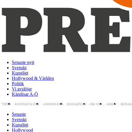
Senaste nytt
Svenskt
Kungligt
Hollywood & Världen
Politik
Vi avslöjar
Kändisar A-Ö
TIPSA
KONTAKTA OSS
ANNONSERA
REDAKTION
OM OSS
ARKIV
REDAK
Senaste
Svenskt
Kungligt
Hollywood