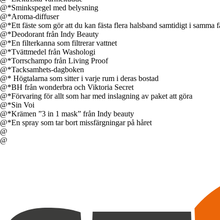
@*Sminkspegel med belysning
@*Aroma-diffuser
@*Ett fäste som gör att du kan fästa flera halsband samtidigt i samma f
@*Deodorant från Indy Beauty
@*En filterkanna som filtrerar vattnet
@*Tvättmedel från Washologi
@*Torrschampo från Living Proof
@*Tacksamhets-dagboken
@* Högtalarna som sitter i varje rum i deras bostad
@*BH från wonderbra och Viktoria Secret
@*Förvaring för allt som har med inslagning av paket att göra
@*Sin Voi
@*Krämen ”3 in 1 mask” från Indy beauty
@*En spray som tar bort missfärgningar på håret
@
@