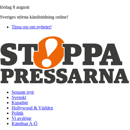
lördag 8 augusti
Sveriges största kändistidning online!
Tipsa oss om nyheter!
Senaste nytt
Svenskt
Kungligt
Hollywood & Världen
Politik
Vi avslöjar
Kändisar A-Ö