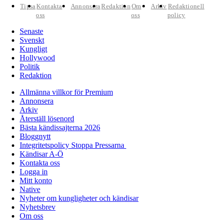
Tipsa
Kontakta
Annonsera
Redaktion
Om
Arkiv
Redaktionell
oss
oss
policy
Senaste
Svenskt
Kungligt
Hollywood
Politik
Redaktion
Allmänna villkor för Premium
Annonsera
Arkiv
Återställ lösenord
Bästa kändissajterna 2026
Bloggnytt
Integritetspolicy Stoppa Pressarna
Kändisar A-Ö
Kontakta oss
Logga in
Mitt konto
Native
Nyheter om kungligheter och kändisar
Nyhetsbrev
Om oss