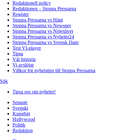
Redaktionell policy
Redaktionen – Stoppa Pressarna
Register
Stoppa Pressarna vs Hänt
Stoppa Pressarna vs Newsner
Stoppa Pressarna vs Nöjeslivet
Stoppa Pressarna vs Nyheter24
Stoppa Pressarna vs Svensk Dam
Test VI-player
Tipsa
Vår historia
Vi avslöjar
Villkor för nyhetstips till Stoppa Pressarna
Sök
Tipsa oss om nyheter!
Senaste
Svenskt
Kungligt
Hollywood
Politik
Redaktion