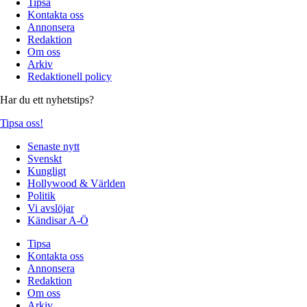
Tipsa
Kontakta oss
Annonsera
Redaktion
Om oss
Arkiv
Redaktionell policy
Har du ett nyhetstips?
Tipsa oss!
Senaste nytt
Svenskt
Kungligt
Hollywood & Världen
Politik
Vi avslöjar
Kändisar A-Ö
Tipsa
Kontakta oss
Annonsera
Redaktion
Om oss
Arkiv