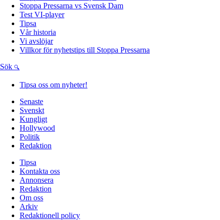
Stoppa Pressarna vs Svensk Dam
Test VI-player
Tipsa
Vår historia
Vi avslöjar
Villkor för nyhetstips till Stoppa Pressarna
Sök
Tipsa oss om nyheter!
Senaste
Svenskt
Kungligt
Hollywood
Politik
Redaktion
Tipsa
Kontakta oss
Annonsera
Redaktion
Om oss
Arkiv
Redaktionell policy