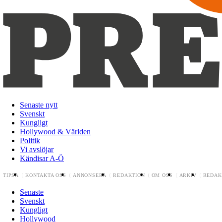
Senaste nytt
Svenskt
Kungligt
Hollywood & Världen
Politik
Vi avslöjar
Kändisar A-Ö
TIPSA
KONTAKTA OSS
ANNONSERA
REDAKTION
OM OSS
ARKIV
REDAK
Senaste
Svenskt
Kungligt
Hollywood