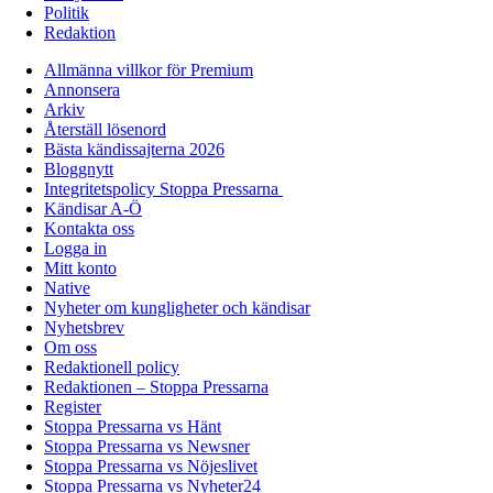
Politik
Redaktion
Allmänna villkor för Premium
Annonsera
Arkiv
Återställ lösenord
Bästa kändissajterna 2026
Bloggnytt
Integritetspolicy Stoppa Pressarna
Kändisar A-Ö
Kontakta oss
Logga in
Mitt konto
Native
Nyheter om kungligheter och kändisar
Nyhetsbrev
Om oss
Redaktionell policy
Redaktionen – Stoppa Pressarna
Register
Stoppa Pressarna vs Hänt
Stoppa Pressarna vs Newsner
Stoppa Pressarna vs Nöjeslivet
Stoppa Pressarna vs Nyheter24