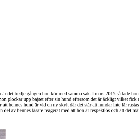
 det tredje gången hon kör med samma sak. I mars 2015 så lade hon upp 
hon plockar upp bajset efter sin hund eftersom det är äckligt vilket fick
 att hennes hund är vid en ny skylt där det står att hundar inte får ras
en del av hennes läsare reagerat med att hon är respektlös och att det mär