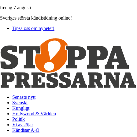
fredag 7 augusti
Sveriges största kändistidning online!
Tipsa oss om nyheter!
Senaste nytt
Svenskt
Kungligt
Hollywood & Världen
Politik
Vi avslöjar
Kändisar A-Ö