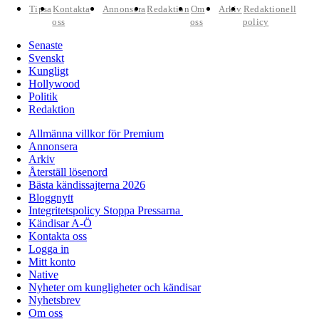
Tipsa
Kontakta
Annonsera
Redaktion
Om
Arkiv
Redaktionell
oss
oss
policy
Senaste
Svenskt
Kungligt
Hollywood
Politik
Redaktion
Allmänna villkor för Premium
Annonsera
Arkiv
Återställ lösenord
Bästa kändissajterna 2026
Bloggnytt
Integritetspolicy Stoppa Pressarna
Kändisar A-Ö
Kontakta oss
Logga in
Mitt konto
Native
Nyheter om kungligheter och kändisar
Nyhetsbrev
Om oss