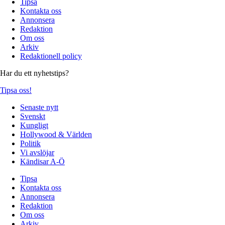
Tipsa
Kontakta oss
Annonsera
Redaktion
Om oss
Arkiv
Redaktionell policy
Har du ett nyhetstips?
Tipsa oss!
Senaste nytt
Svenskt
Kungligt
Hollywood & Världen
Politik
Vi avslöjar
Kändisar A-Ö
Tipsa
Kontakta oss
Annonsera
Redaktion
Om oss
Arkiv