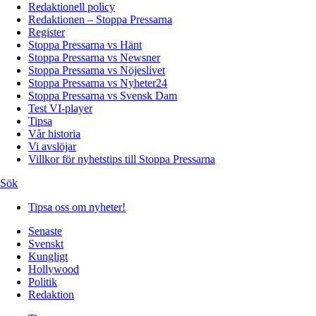
Redaktionell policy
Redaktionen – Stoppa Pressarna
Register
Stoppa Pressarna vs Hänt
Stoppa Pressarna vs Newsner
Stoppa Pressarna vs Nöjeslivet
Stoppa Pressarna vs Nyheter24
Stoppa Pressarna vs Svensk Dam
Test VI-player
Tipsa
Vår historia
Vi avslöjar
Villkor för nyhetstips till Stoppa Pressarna
Sök
Tipsa oss om nyheter!
Senaste
Svenskt
Kungligt
Hollywood
Politik
Redaktion