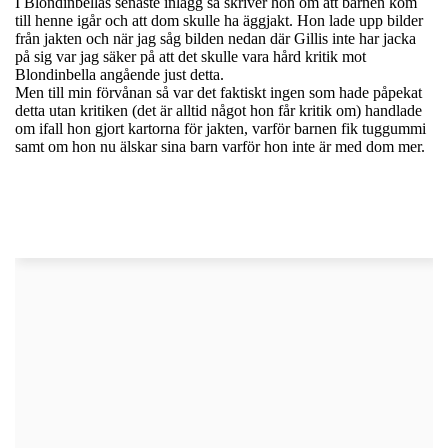
I Blondinbellas senaste inlägg så skriver hon om att barnen kom
till henne igår och att dom skulle ha äggjakt. Hon lade upp bilder
från jakten och när jag såg bilden nedan där Gillis inte har jacka
på sig var jag säker på att det skulle vara hård kritik mot
Blondinbella angående just detta.
Men till min förvånan så var det faktiskt ingen som hade påpekat
detta utan kritiken (det är alltid något hon får kritik om) handlade
om ifall hon gjort kartorna för jakten, varför barnen fik tuggummi
samt om hon nu älskar sina barn varför hon inte är med dom mer.