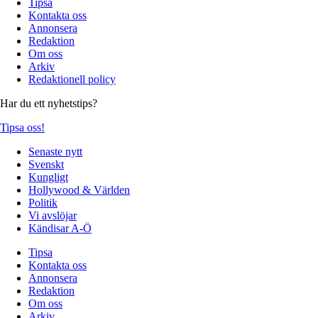
Tipsa
Kontakta oss
Annonsera
Redaktion
Om oss
Arkiv
Redaktionell policy
Har du ett nyhetstips?
Tipsa oss!
Senaste nytt
Svenskt
Kungligt
Hollywood & Världen
Politik
Vi avslöjar
Kändisar A-Ö
Tipsa
Kontakta oss
Annonsera
Redaktion
Om oss
Arkiv