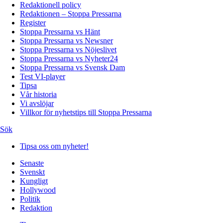
Redaktionell policy
Redaktionen – Stoppa Pressarna
Register
Stoppa Pressarna vs Hänt
Stoppa Pressarna vs Newsner
Stoppa Pressarna vs Nöjeslivet
Stoppa Pressarna vs Nyheter24
Stoppa Pressarna vs Svensk Dam
Test VI-player
Tipsa
Vår historia
Vi avslöjar
Villkor för nyhetstips till Stoppa Pressarna
Sök
Tipsa oss om nyheter!
Senaste
Svenskt
Kungligt
Hollywood
Politik
Redaktion