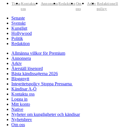
Tipsa
Kontakta
Annonsera
Redaktion
Om
Arkiv
Redaktionell
oss
oss
policy
Senaste
Svenskt
Kungligt
Hollywood
Politik
Redaktion
Allmänna villkor för Premium
Annonsera
Arkiv
Återställ lösenord
Bästa kändissajterna 2026
Bloggnytt
Integritetspolicy Stoppa Pressarna
Kändisar A-Ö
Kontakta oss
Logga in
Mitt konto
Native
Nyheter om kungligheter och kändisar
Nyhetsbrev
Om oss