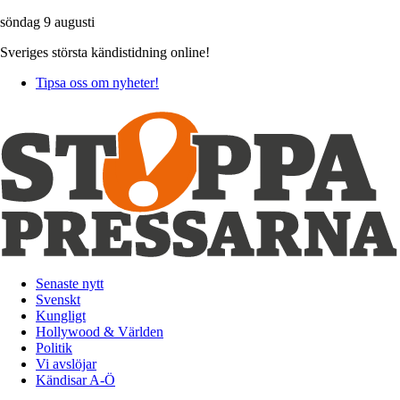
söndag 9 augusti
Sveriges största kändistidning online!
Tipsa oss om nyheter!
Senaste nytt
Svenskt
Kungligt
Hollywood & Världen
Politik
Vi avslöjar
Kändisar A-Ö