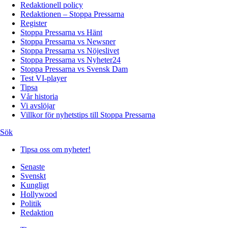
Redaktionell policy
Redaktionen – Stoppa Pressarna
Register
Stoppa Pressarna vs Hänt
Stoppa Pressarna vs Newsner
Stoppa Pressarna vs Nöjeslivet
Stoppa Pressarna vs Nyheter24
Stoppa Pressarna vs Svensk Dam
Test VI-player
Tipsa
Vår historia
Vi avslöjar
Villkor för nyhetstips till Stoppa Pressarna
Sök
Tipsa oss om nyheter!
Senaste
Svenskt
Kungligt
Hollywood
Politik
Redaktion