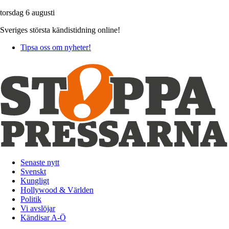
torsdag 6 augusti
Sveriges största kändistidning online!
Tipsa oss om nyheter!
Senaste nytt
Svenskt
Kungligt
Hollywood & Världen
Politik
Vi avslöjar
Kändisar A-Ö