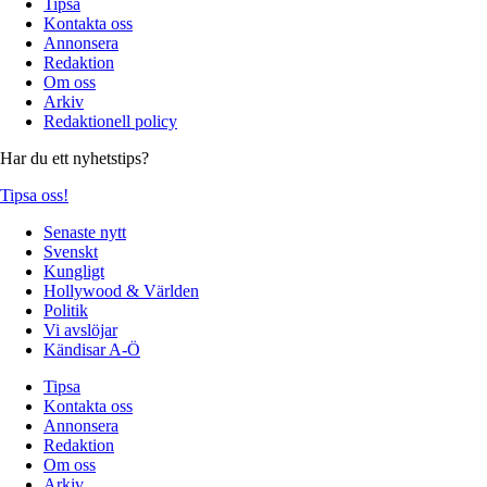
Tipsa
Kontakta oss
Annonsera
Redaktion
Om oss
Arkiv
Redaktionell policy
Har du ett nyhetstips?
Tipsa oss!
Senaste nytt
Svenskt
Kungligt
Hollywood & Världen
Politik
Vi avslöjar
Kändisar A-Ö
Tipsa
Kontakta oss
Annonsera
Redaktion
Om oss
Arkiv