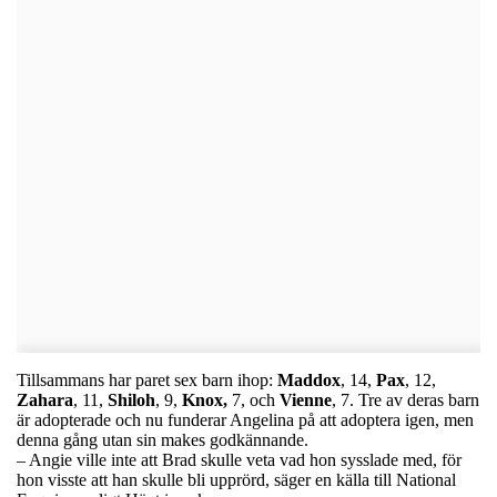
Tillsammans har paret sex barn ihop:
Maddox
, 14,
Pax
, 12,
Zahara
, 11,
Shiloh
, 9,
Knox,
7, och
Vienne
, 7. Tre av deras barn
är adopterade och nu funderar Angelina på att adoptera igen, men
denna gång utan sin makes godkännande.
– Angie ville inte att Brad skulle veta vad hon sysslade med, för
hon visste att han skulle bli upprörd, säger en källa till National