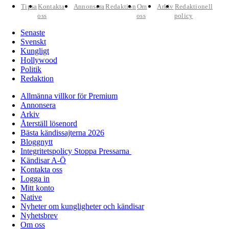
Tipsa
Kontakta
Annonsera
Redaktion
Om
Arkiv
Redaktionell
oss
oss
policy
Senaste
Svenskt
Kungligt
Hollywood
Politik
Redaktion
Allmänna villkor för Premium
Annonsera
Arkiv
Återställ lösenord
Bästa kändissajterna 2026
Bloggnytt
Integritetspolicy Stoppa Pressarna
Kändisar A-Ö
Kontakta oss
Logga in
Mitt konto
Native
Nyheter om kungligheter och kändisar
Nyhetsbrev
Om oss