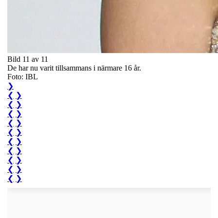
Bild 11 av 11
De har nu varit tillsammans i närmare 16 år.
Foto: IBL
❯
❮
❯
❮
❯
❮
❯
❮
❯
❮
❯
❮
❯
❮
❯
❮
❯
❮
❯
❮
❯