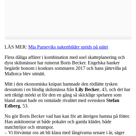
LÄS MER:
Mia Parneviks nakenbilder sprids på nätet
Flera dåliga affärer i kombination med usel skatteplanering och
dyra skilsmässor har ruinerat Boris Becker. Engelska banker
begärde honom i konkurs sommaren 2017 och hans jättevilla på
Mallorca blev utmätt.
Mitt i den ekonomiska knipan hamnade den rödlätte tysken
dessutom i en blodig skilsmässa från
Lily
Becker
, 43, och det har
sett riktigt mörkt ut för den en gång så skicklige spelaren som
bland annat hade en omtalade rivalitet med svensken
Stefan
Edberg
, 53.
Nu gör Boris Becker vad han kan för att återigen hamna på fötter.
Han auktionerar ut både pokaler och gamla kläder, både
matchtröjor och strumpor.
– Vi förväntar oss att bli klara med långivarna senare i år, säger