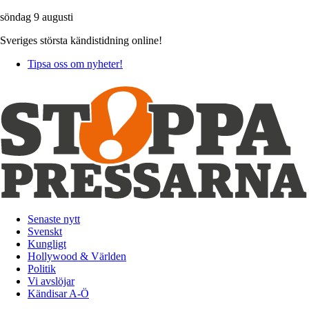
söndag 9 augusti
Sveriges största kändistidning online!
Tipsa oss om nyheter!
Senaste nytt
Svenskt
Kungligt
Hollywood & Världen
Politik
Vi avslöjar
Kändisar A-Ö