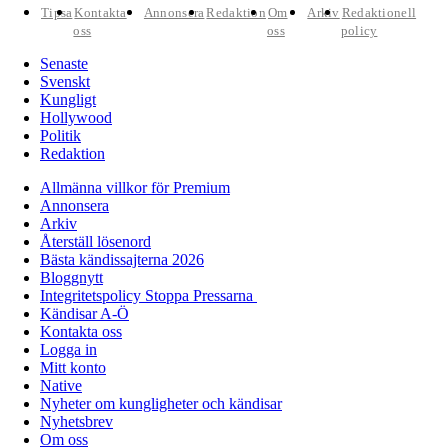
Tipsa
Kontakta
Annonsera
Redaktion
Om
Arkiv
Redaktionell
oss
oss
policy
Senaste
Svenskt
Kungligt
Hollywood
Politik
Redaktion
Allmänna villkor för Premium
Annonsera
Arkiv
Återställ lösenord
Bästa kändissajterna 2026
Bloggnytt
Integritetspolicy Stoppa Pressarna
Kändisar A-Ö
Kontakta oss
Logga in
Mitt konto
Native
Nyheter om kungligheter och kändisar
Nyhetsbrev
Om oss