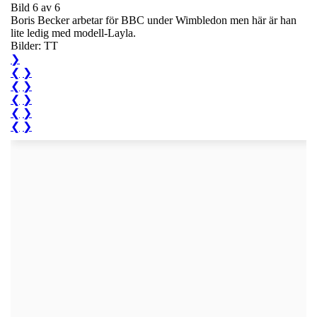
Bild 6 av 6
Boris Becker arbetar för BBC under Wimbledon men här är han
lite ledig med modell-Layla.
Bilder: TT
❯
❮
❯
❮
❯
❮
❯
❮
❯
❮
❯