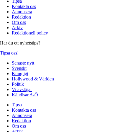
Tipsa
Kontakta oss
Annonsera
Redaktion
Om oss
Arkiv
Redaktionell policy
Har du ett nyhetstips?
Tipsa oss!
Senaste nytt
Svenskt
Kungligt
Hollywood & Världen
Politik
Vi avslöjar
Kändisar A-Ö
Tipsa
Kontakta oss
Annonsera
Redaktion
Om oss
Arkiv