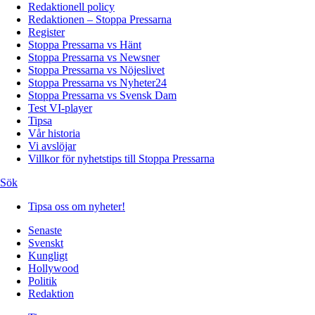
Redaktionell policy
Redaktionen – Stoppa Pressarna
Register
Stoppa Pressarna vs Hänt
Stoppa Pressarna vs Newsner
Stoppa Pressarna vs Nöjeslivet
Stoppa Pressarna vs Nyheter24
Stoppa Pressarna vs Svensk Dam
Test VI-player
Tipsa
Vår historia
Vi avslöjar
Villkor för nyhetstips till Stoppa Pressarna
Sök
Tipsa oss om nyheter!
Senaste
Svenskt
Kungligt
Hollywood
Politik
Redaktion