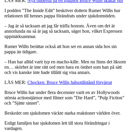
LÄS MER:
Nya bilderna på en hjälplös Bruce Willis skakar om
I podden ”The Inside Edit” beskriver dottern Rumer Willis hur
relationen till hennes pappa förändrats under sjukdomstiden.
– Jag är så tacksam att jag får träffa honom. Även om det är
annorlunda nu så är jag så tacksam, säger hon, vilket Expressen
uppmärksammar.
Rumer Willis berättar också att hon ser en annan sida hos sin
pappa än tidigare.
– Han har alltid varit typ en macho-kille. Men nu finns det liksom
en… skörhet är inte rätt ord men bara en ömhet som han på sätt
och vis kanske inte hade tillåtit sig visa annars.
LÄS MER:
Chocken: Bruce Willis hälsotillstånd förvärrat
Bruce Willis har under flera decennier varit en av Hollywoods
största actionstjärnor med filmer som ”Die Hard”, ”Pulp Fiction”
och ”Sjätte sinnet”.
Beskedet om sjukdomen väckte starka reaktioner världen över.
Enligt familjen har sjukdomen lett till stora förändringar i
vardagen.