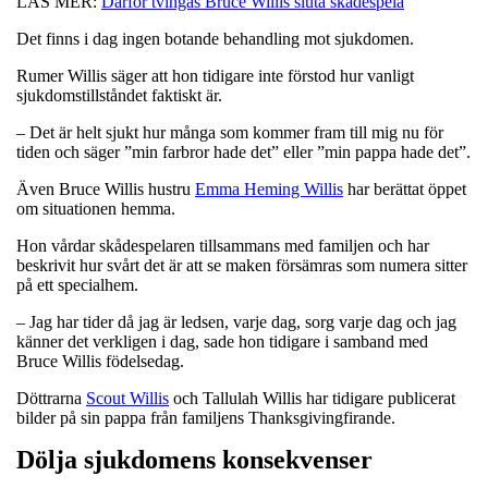
LÄS MER:
Därför tvingas Bruce Willis sluta skådespela
Det finns i dag ingen botande behandling mot sjukdomen.
Rumer Willis säger att hon tidigare inte förstod hur vanligt
sjukdomstillståndet faktiskt är.
– Det är helt sjukt hur många som kommer fram till mig nu för
tiden och säger ”min farbror hade det” eller ”min pappa hade det”.
Även Bruce Willis hustru
Emma Heming Willis
har berättat öppet
om situationen hemma.
Hon vårdar skådespelaren tillsammans med familjen och har
beskrivit hur svårt det är att se maken försämras som numera sitter
på ett specialhem.
– Jag har tider då jag är ledsen, varje dag, sorg varje dag och jag
känner det verkligen i dag, sade hon tidigare i samband med
Bruce Willis födelsedag.
Döttrarna
Scout Willis
och Tallulah Willis har tidigare publicerat
bilder på sin pappa från familjens Thanksgivingfirande.
Dölja sjukdomens konsekvenser