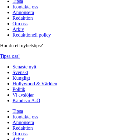
Tipsa
Kontakta oss
Annonsera
Redaktion
Om oss
Arkiv
Redaktionell policy
Har du ett nyhetstips?
Tipsa oss!
Senaste nytt
Svenskt
Kungligt
Hollywood & Världen
Politik
Vi avslöjar
Kändisar A-Ö
Tipsa
Kontakta oss
Annonsera
Redaktion
Om oss
Arkiv