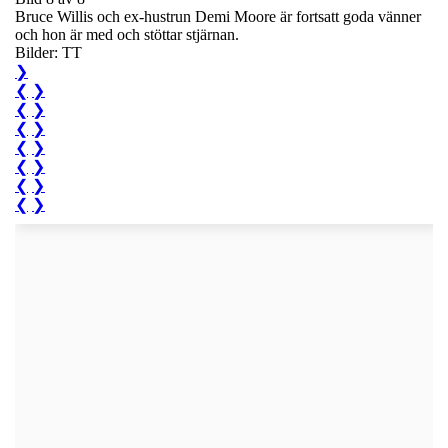
Bruce Willis och ex-hustrun Demi Moore är fortsatt goda vänner
och hon är med och stöttar stjärnan.
Bilder: TT
❯
❮
❯
❮
❯
❮
❯
❮
❯
❮
❯
❮
❯
❮
❯