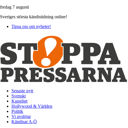
fredag 7 augusti
Sveriges största kändistidning online!
Tipsa oss om nyheter!
Senaste nytt
Svenskt
Kungligt
Hollywood & Världen
Politik
Vi avslöjar
Kändisar A-Ö