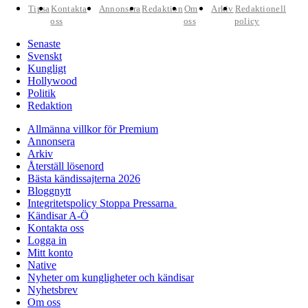
Tipsa
Kontakta
Annonsera
Redaktion
Om
Arkiv
Redaktionell
oss
oss
policy
Senaste
Svenskt
Kungligt
Hollywood
Politik
Redaktion
Allmänna villkor för Premium
Annonsera
Arkiv
Återställ lösenord
Bästa kändissajterna 2026
Bloggnytt
Integritetspolicy Stoppa Pressarna
Kändisar A-Ö
Kontakta oss
Logga in
Mitt konto
Native
Nyheter om kungligheter och kändisar
Nyhetsbrev
Om oss