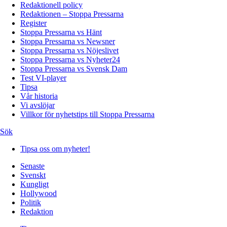
Redaktionell policy
Redaktionen – Stoppa Pressarna
Register
Stoppa Pressarna vs Hänt
Stoppa Pressarna vs Newsner
Stoppa Pressarna vs Nöjeslivet
Stoppa Pressarna vs Nyheter24
Stoppa Pressarna vs Svensk Dam
Test VI-player
Tipsa
Vår historia
Vi avslöjar
Villkor för nyhetstips till Stoppa Pressarna
Sök
Tipsa oss om nyheter!
Senaste
Svenskt
Kungligt
Hollywood
Politik
Redaktion