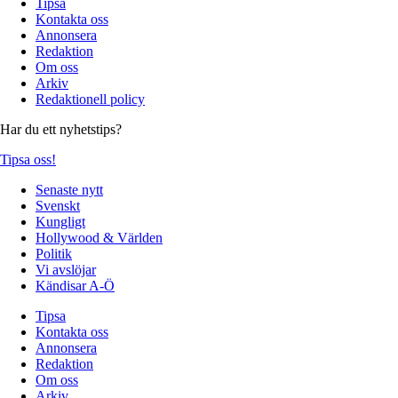
Tipsa
Kontakta oss
Annonsera
Redaktion
Om oss
Arkiv
Redaktionell policy
Har du ett nyhetstips?
Tipsa oss!
Senaste nytt
Svenskt
Kungligt
Hollywood & Världen
Politik
Vi avslöjar
Kändisar A-Ö
Tipsa
Kontakta oss
Annonsera
Redaktion
Om oss
Arkiv