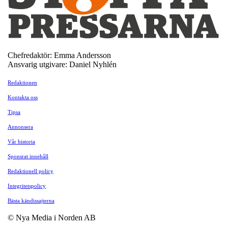
Chefredaktör: Emma Andersson
Ansvarig utgivare: Daniel Nyhlén
Redaktionen
Kontakta oss
Tipsa
Annonsera
Vår historia
Sponsrat innehåll
Redaktionell policy
Integritetspolicy
Bästa kändissajterna
© Nya Media i Norden AB