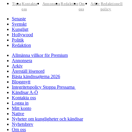
Tipsa
Kontakta
Annonsera
Redaktion
Om
Arkiv
Redaktionell
oss
oss
policy
Senaste
Svenskt
Kungligt
Hollywood
Politik
Redaktion
Allmänna villkor för Premium
Annonsera
Arkiv
Återställ lösenord
Bästa kändissajterna 2026
Bloggnytt
Integritetspolicy Stoppa Pressarna
Kändisar A-Ö
Kontakta oss
Logga in
Mitt konto
Native
Nyheter om kungligheter och kändisar
Nyhetsbrev
Om oss