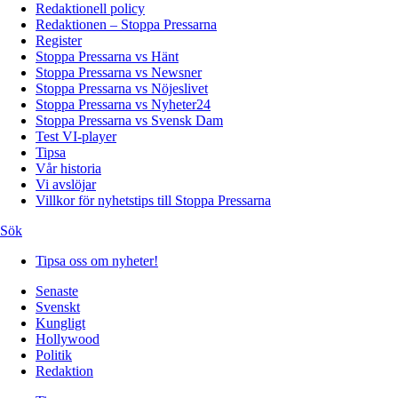
Redaktionell policy
Redaktionen – Stoppa Pressarna
Register
Stoppa Pressarna vs Hänt
Stoppa Pressarna vs Newsner
Stoppa Pressarna vs Nöjeslivet
Stoppa Pressarna vs Nyheter24
Stoppa Pressarna vs Svensk Dam
Test VI-player
Tipsa
Vår historia
Vi avslöjar
Villkor för nyhetstips till Stoppa Pressarna
Sök
Tipsa oss om nyheter!
Senaste
Svenskt
Kungligt
Hollywood
Politik
Redaktion