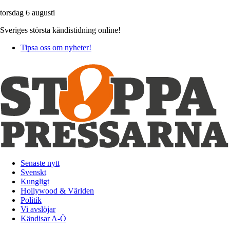
torsdag 6 augusti
Sveriges största kändistidning online!
Tipsa oss om nyheter!
Senaste nytt
Svenskt
Kungligt
Hollywood & Världen
Politik
Vi avslöjar
Kändisar A-Ö