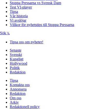
Stoppa Pressarna vs Svensk Dam
Test VI-player
Tipsa
Vår historia
Vi avslöjar
Villkor för nyhetstips till Stoppa Pressarna
Sök
Tipsa oss om nyheter!
Senaste
Svenskt
Kungligt
Hollywood
Politik
Redaktion
Tipsa
Kontakta oss
Annonsera
Redaktion
Om oss
Arkiv
Redaktionell policy