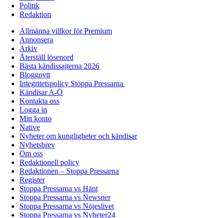
Politik
Redaktion
Allmänna villkor för Premium
Annonsera
Arkiv
Återställ lösenord
Bästa kändissajterna 2026
Bloggnytt
Integritetspolicy Stoppa Pressarna
Kändisar A-Ö
Kontakta oss
Logga in
Mitt konto
Native
Nyheter om kungligheter och kändisar
Nyhetsbrev
Om oss
Redaktionell policy
Redaktionen – Stoppa Pressarna
Register
Stoppa Pressarna vs Hänt
Stoppa Pressarna vs Newsner
Stoppa Pressarna vs Nöjeslivet
Stoppa Pressarna vs Nyheter24