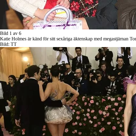
Bild 1 av 6
Katie Holmes är känd för sitt sexåriga äktenskap med megastjärnan To
Bild: TT