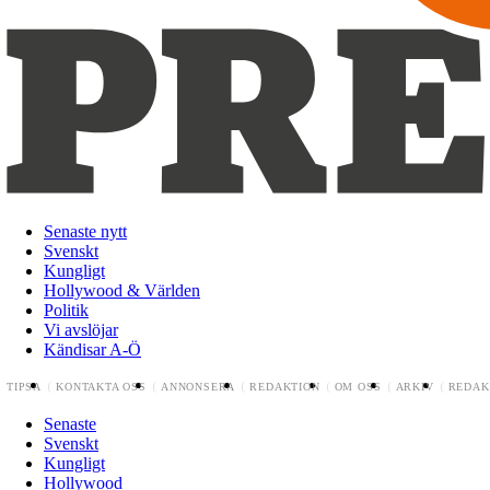
Senaste nytt
Svenskt
Kungligt
Hollywood & Världen
Politik
Vi avslöjar
Kändisar A-Ö
TIPSA
KONTAKTA OSS
ANNONSERA
REDAKTION
OM OSS
ARKIV
REDAK
Senaste
Svenskt
Kungligt
Hollywood