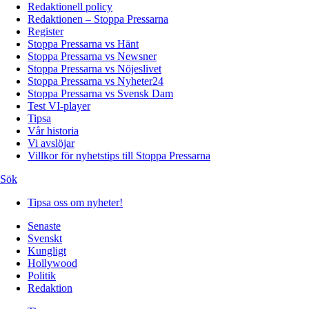
Redaktionell policy
Redaktionen – Stoppa Pressarna
Register
Stoppa Pressarna vs Hänt
Stoppa Pressarna vs Newsner
Stoppa Pressarna vs Nöjeslivet
Stoppa Pressarna vs Nyheter24
Stoppa Pressarna vs Svensk Dam
Test VI-player
Tipsa
Vår historia
Vi avslöjar
Villkor för nyhetstips till Stoppa Pressarna
Sök
Tipsa oss om nyheter!
Senaste
Svenskt
Kungligt
Hollywood
Politik
Redaktion