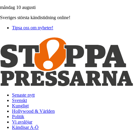
måndag 10 augusti
Sveriges största kändistidning online!
Tipsa oss om nyheter!
Senaste nytt
Svenskt
Kungligt
Hollywood & Världen
Politik
Vi avslöjar
Kändisar A-Ö