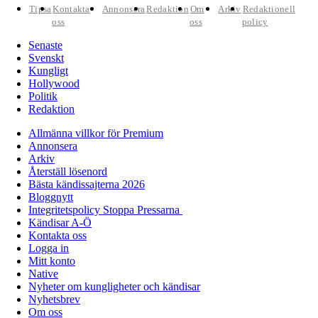
Tipsa
Kontakta
Annonsera
Redaktion
Om
Arkiv
Redaktionell
oss
oss
policy
Senaste
Svenskt
Kungligt
Hollywood
Politik
Redaktion
Allmänna villkor för Premium
Annonsera
Arkiv
Återställ lösenord
Bästa kändissajterna 2026
Bloggnytt
Integritetspolicy Stoppa Pressarna
Kändisar A-Ö
Kontakta oss
Logga in
Mitt konto
Native
Nyheter om kungligheter och kändisar
Nyhetsbrev
Om oss