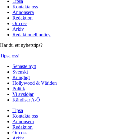
Tipsa
Kontakta oss
Annonsera
Redaktion
Om oss
Arkiv
Redaktionell policy
Har du ett nyhetstips?
Tipsa oss!
Senaste nytt
Svenskt
Kungligt
Hollywood & Världen
Politik
Vi avslöjar
Kändisar A-Ö
Tipsa
Kontakta oss
Annonsera
Redaktion
Om oss
Arkiv