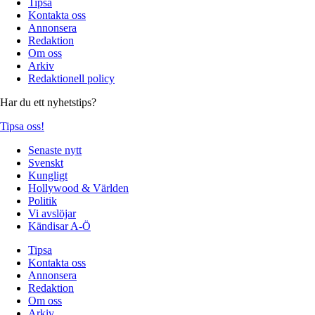
Tipsa
Kontakta oss
Annonsera
Redaktion
Om oss
Arkiv
Redaktionell policy
Har du ett nyhetstips?
Tipsa oss!
Senaste nytt
Svenskt
Kungligt
Hollywood & Världen
Politik
Vi avslöjar
Kändisar A-Ö
Tipsa
Kontakta oss
Annonsera
Redaktion
Om oss
Arkiv