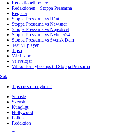
Redaktionell policy
Redaktionen – Stoppa Pressarna
Register
Stoppa Pressarna vs Hänt
Stoppa Pressarna vs Newsner
Stoppa Pressarna vs Nöjeslivet
Stoppa Pressarna vs Nyheter24
Stoppa Pressarna vs Svensk Dam
Test VI-player
Tipsa
Vår historia
Vi avslöjar
Villkor för nyhetstips till Stoppa Pressarna
Sök
Tipsa oss om nyheter!
Senaste
Svenskt
Kungligt
Hollywood
Politik
Redaktion