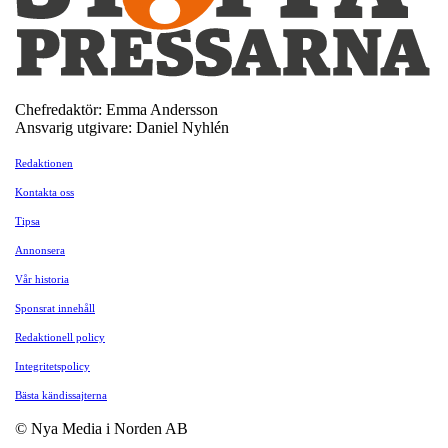
Chefredaktör: Emma Andersson
Ansvarig utgivare: Daniel Nyhlén
Redaktionen
Kontakta oss
Tipsa
Annonsera
Vår historia
Sponsrat innehåll
Redaktionell policy
Integritetspolicy
Bästa kändissajterna
© Nya Media i Norden AB