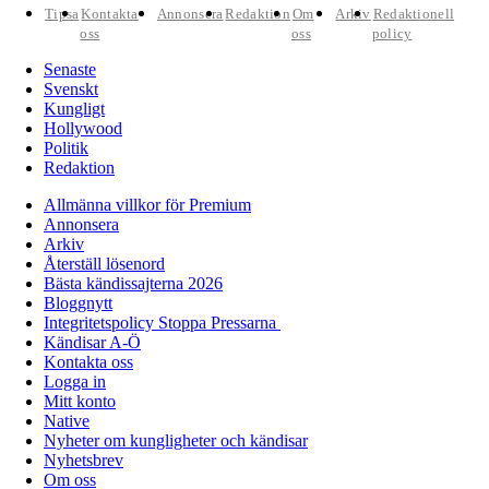
Tipsa
Kontakta
Annonsera
Redaktion
Om
Arkiv
Redaktionell
oss
oss
policy
Senaste
Svenskt
Kungligt
Hollywood
Politik
Redaktion
Allmänna villkor för Premium
Annonsera
Arkiv
Återställ lösenord
Bästa kändissajterna 2026
Bloggnytt
Integritetspolicy Stoppa Pressarna
Kändisar A-Ö
Kontakta oss
Logga in
Mitt konto
Native
Nyheter om kungligheter och kändisar
Nyhetsbrev
Om oss