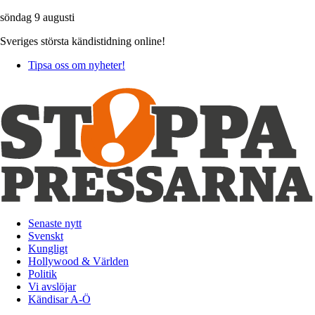
söndag 9 augusti
Sveriges största kändistidning online!
Tipsa oss om nyheter!
Senaste nytt
Svenskt
Kungligt
Hollywood & Världen
Politik
Vi avslöjar
Kändisar A-Ö