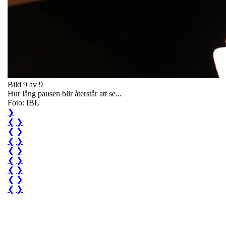
Bild 9 av 9
Hur lång pausen blir återstår att se...
Foto: IBL
❯
❮
❯
❮
❯
❮
❯
❮
❯
❮
❯
❮
❯
❮
❯
❮
❯