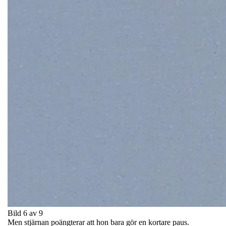
Bild 6 av 9
Men stjärnan poängterar att hon bara gör en kortare paus.