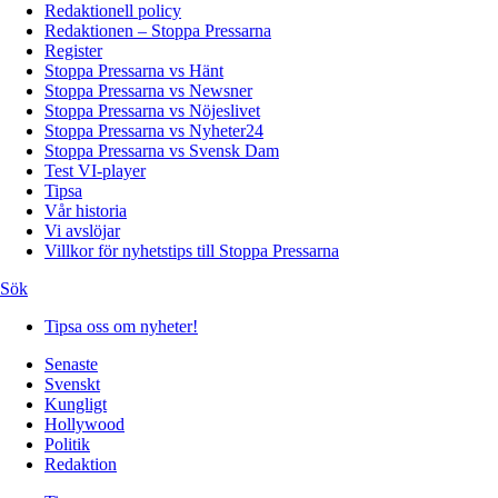
Redaktionell policy
Redaktionen – Stoppa Pressarna
Register
Stoppa Pressarna vs Hänt
Stoppa Pressarna vs Newsner
Stoppa Pressarna vs Nöjeslivet
Stoppa Pressarna vs Nyheter24
Stoppa Pressarna vs Svensk Dam
Test VI-player
Tipsa
Vår historia
Vi avslöjar
Villkor för nyhetstips till Stoppa Pressarna
Sök
Tipsa oss om nyheter!
Senaste
Svenskt
Kungligt
Hollywood
Politik
Redaktion