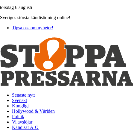
torsdag 6 augusti
Sveriges största kändistidning online!
Tipsa oss om nyheter!
Senaste nytt
Svenskt
Kungligt
Hollywood & Världen
Politik
Vi avslöjar
Kändisar A-Ö