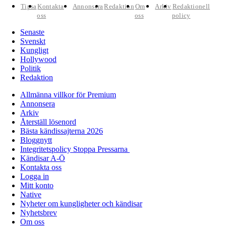
Tipsa
Kontakta
Annonsera
Redaktion
Om
Arkiv
Redaktionell
oss
oss
policy
Senaste
Svenskt
Kungligt
Hollywood
Politik
Redaktion
Allmänna villkor för Premium
Annonsera
Arkiv
Återställ lösenord
Bästa kändissajterna 2026
Bloggnytt
Integritetspolicy Stoppa Pressarna
Kändisar A-Ö
Kontakta oss
Logga in
Mitt konto
Native
Nyheter om kungligheter och kändisar
Nyhetsbrev
Om oss