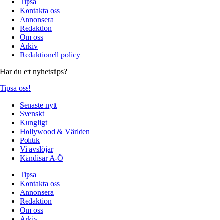
Tipsa
Kontakta oss
Annonsera
Redaktion
Om oss
Arkiv
Redaktionell policy
Har du ett nyhetstips?
Tipsa oss!
Senaste nytt
Svenskt
Kungligt
Hollywood & Världen
Politik
Vi avslöjar
Kändisar A-Ö
Tipsa
Kontakta oss
Annonsera
Redaktion
Om oss
Arkiv