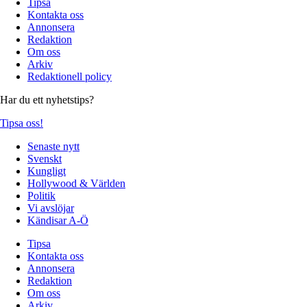
Tipsa
Kontakta oss
Annonsera
Redaktion
Om oss
Arkiv
Redaktionell policy
Har du ett nyhetstips?
Tipsa oss!
Senaste nytt
Svenskt
Kungligt
Hollywood & Världen
Politik
Vi avslöjar
Kändisar A-Ö
Tipsa
Kontakta oss
Annonsera
Redaktion
Om oss
Arkiv