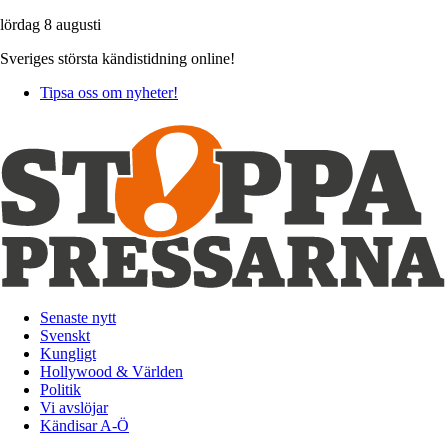
lördag 8 augusti
Sveriges största kändistidning online!
Tipsa oss om nyheter!
Senaste nytt
Svenskt
Kungligt
Hollywood & Världen
Politik
Vi avslöjar
Kändisar A-Ö