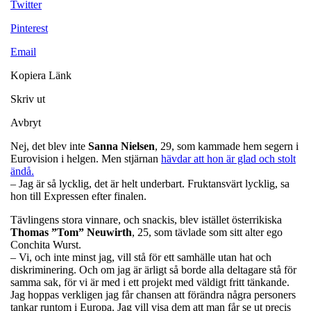
Twitter
Pinterest
Email
Kopiera Länk
Skriv ut
Avbryt
Nej, det blev inte
Sanna Nielsen
, 29, som kammade hem segern i
Eurovision i helgen. Men stjärnan
hävdar att hon är glad och stolt
ändå.
– Jag är så lycklig, det är helt underbart. Fruktansvärt lycklig, sa
hon till Expressen efter finalen.
Tävlingens stora vinnare, och snackis, blev istället österrikiska
Thomas ”Tom” Neuwirth
, 25, som tävlade som sitt alter ego
Conchita Wurst.
– Vi, och inte minst jag, vill stå för ett samhälle utan hat och
diskriminering. Och om jag är ärligt så borde alla deltagare stå för
samma sak, för vi är med i ett projekt med väldigt fritt tänkande.
Jag hoppas verkligen jag får chansen att förändra några personers
tankar runtom i Europa. Jag vill visa dem att man får se ut precis