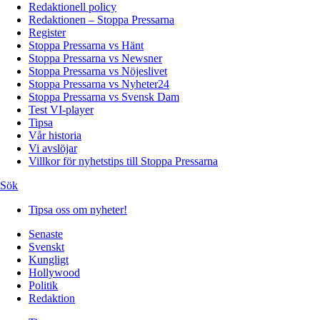
Redaktionell policy
Redaktionen – Stoppa Pressarna
Register
Stoppa Pressarna vs Hänt
Stoppa Pressarna vs Newsner
Stoppa Pressarna vs Nöjeslivet
Stoppa Pressarna vs Nyheter24
Stoppa Pressarna vs Svensk Dam
Test VI-player
Tipsa
Vår historia
Vi avslöjar
Villkor för nyhetstips till Stoppa Pressarna
Sök
Tipsa oss om nyheter!
Senaste
Svenskt
Kungligt
Hollywood
Politik
Redaktion