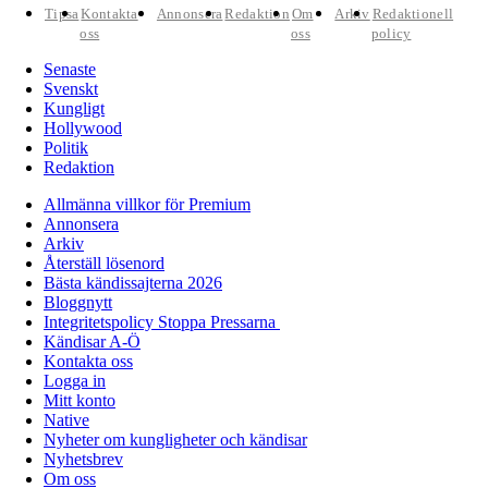
Tipsa
Kontakta
Annonsera
Redaktion
Om
Arkiv
Redaktionell
oss
oss
policy
Senaste
Svenskt
Kungligt
Hollywood
Politik
Redaktion
Allmänna villkor för Premium
Annonsera
Arkiv
Återställ lösenord
Bästa kändissajterna 2026
Bloggnytt
Integritetspolicy Stoppa Pressarna
Kändisar A-Ö
Kontakta oss
Logga in
Mitt konto
Native
Nyheter om kungligheter och kändisar
Nyhetsbrev
Om oss