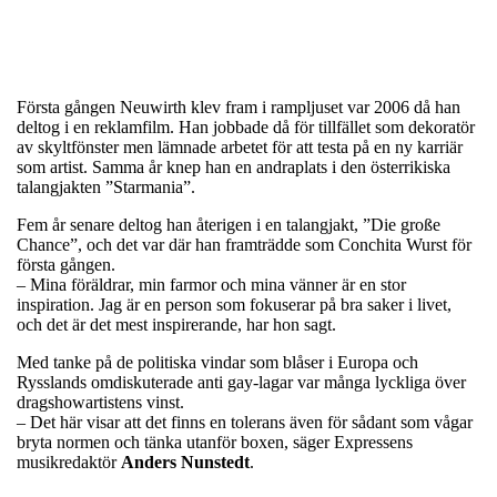
Första gången Neuwirth klev fram i rampljuset var 2006 då han
deltog i en reklamfilm. Han jobbade då för tillfället som dekoratör
av skyltfönster men lämnade arbetet för att testa på en ny karriär
som artist. Samma år knep han en andraplats i den österrikiska
talangjakten ”Starmania”.
Fem år senare deltog han återigen i en talangjakt, ”Die große
Chance”, och det var där han framträdde som Conchita Wurst för
första gången.
– Mina föräldrar, min farmor och mina vänner är en stor
inspiration. Jag är en person som fokuserar på bra saker i livet,
och det är det mest inspirerande, har hon sagt.
Med tanke på de politiska vindar som blåser i Europa och
Rysslands omdiskuterade anti gay-lagar var många lyckliga över
dragshowartistens vinst.
– Det här visar att det finns en tolerans även för sådant som vågar
bryta normen och tänka utanför boxen, säger Expressens
musikredaktör
Anders Nunstedt
.