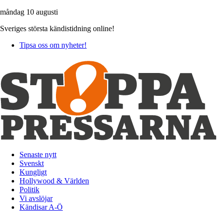
måndag 10 augusti
Sveriges största kändistidning online!
Tipsa oss om nyheter!
Senaste nytt
Svenskt
Kungligt
Hollywood & Världen
Politik
Vi avslöjar
Kändisar A-Ö