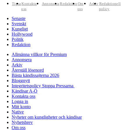
Tipsa
Kontakta
Annonsera
Redaktion
Om
Arkiv
Redaktionell
oss
oss
policy
Senaste
Svenskt
Kungligt
Hollywood
Politik
Redaktion
Allmänna villkor för Premium
Annonsera
Arkiv
Återställ lösenord
Bästa kändissajterna 2026
Bloggnytt
Integritetspolicy Stoppa Pressarna
Kändisar A-Ö
Kontakta oss
Logga in
Mitt konto
Native
Nyheter om kungligheter och kändisar
Nyhetsbrev
Om oss