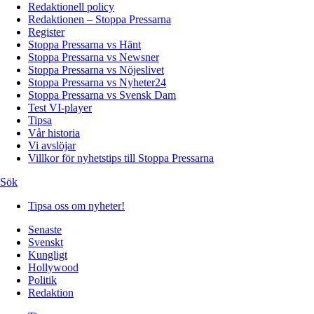
Redaktionell policy
Redaktionen – Stoppa Pressarna
Register
Stoppa Pressarna vs Hänt
Stoppa Pressarna vs Newsner
Stoppa Pressarna vs Nöjeslivet
Stoppa Pressarna vs Nyheter24
Stoppa Pressarna vs Svensk Dam
Test VI-player
Tipsa
Vår historia
Vi avslöjar
Villkor för nyhetstips till Stoppa Pressarna
Sök
Tipsa oss om nyheter!
Senaste
Svenskt
Kungligt
Hollywood
Politik
Redaktion