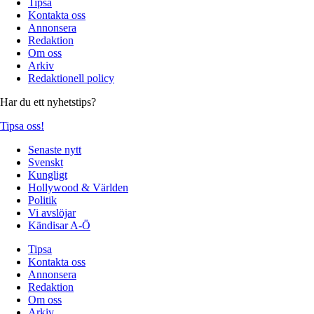
Tipsa
Kontakta oss
Annonsera
Redaktion
Om oss
Arkiv
Redaktionell policy
Har du ett nyhetstips?
Tipsa oss!
Senaste nytt
Svenskt
Kungligt
Hollywood & Världen
Politik
Vi avslöjar
Kändisar A-Ö
Tipsa
Kontakta oss
Annonsera
Redaktion
Om oss
Arkiv