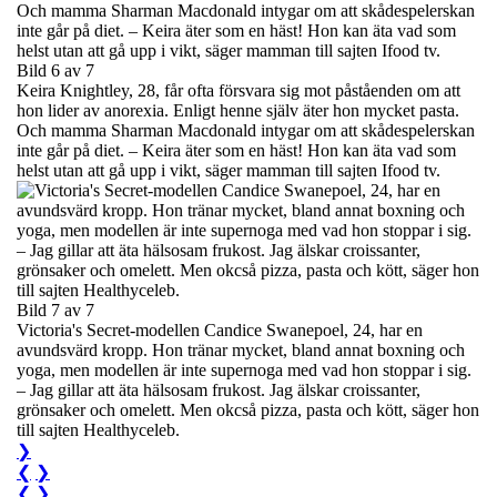
Bild 6 av 7
Keira Knightley, 28, får ofta försvara sig mot påståenden om att
hon lider av anorexia. Enligt henne själv äter hon mycket pasta.
Och mamma Sharman Macdonald intygar om att skådespelerskan
inte går på diet. – Keira äter som en häst! Hon kan äta vad som
helst utan att gå upp i vikt, säger mamman till sajten Ifood tv.
Bild 7 av 7
Victoria's Secret-modellen Candice Swanepoel, 24, har en
avundsvärd kropp. Hon tränar mycket, bland annat boxning och
yoga, men modellen är inte supernoga med vad hon stoppar i sig.
– Jag gillar att äta hälsosam frukost. Jag älskar croissanter,
grönsaker och omelett. Men okcså pizza, pasta och kött, säger hon
till sajten Healthyceleb.
❯
❮
❯
❮
❯