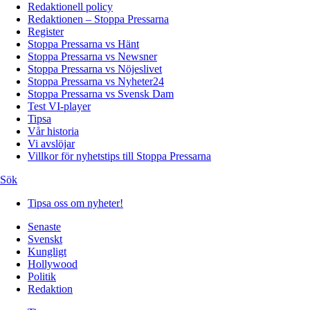
Redaktionell policy
Redaktionen – Stoppa Pressarna
Register
Stoppa Pressarna vs Hänt
Stoppa Pressarna vs Newsner
Stoppa Pressarna vs Nöjeslivet
Stoppa Pressarna vs Nyheter24
Stoppa Pressarna vs Svensk Dam
Test VI-player
Tipsa
Vår historia
Vi avslöjar
Villkor för nyhetstips till Stoppa Pressarna
Sök
Tipsa oss om nyheter!
Senaste
Svenskt
Kungligt
Hollywood
Politik
Redaktion