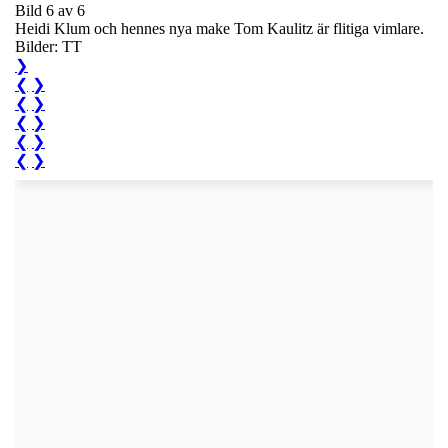
Bild 6 av 6
Heidi Klum och hennes nya make Tom Kaulitz är flitiga vimlare.
Bilder: TT
❯
❮
❯
❮
❯
❮
❯
❮
❯
❮
❯