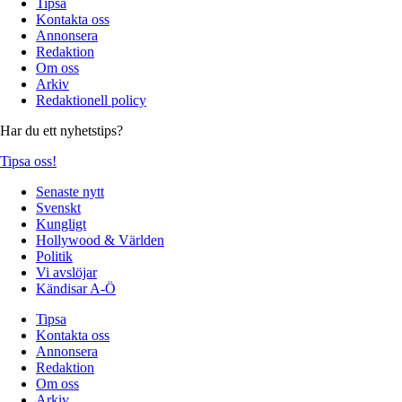
Tipsa
Kontakta oss
Annonsera
Redaktion
Om oss
Arkiv
Redaktionell policy
Har du ett nyhetstips?
Tipsa oss!
Senaste nytt
Svenskt
Kungligt
Hollywood & Världen
Politik
Vi avslöjar
Kändisar A-Ö
Tipsa
Kontakta oss
Annonsera
Redaktion
Om oss
Arkiv