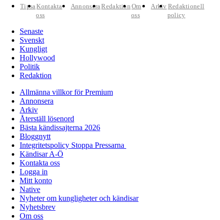
Tipsa
Kontakta
Annonsera
Redaktion
Om
Arkiv
Redaktionell
oss
oss
policy
Senaste
Svenskt
Kungligt
Hollywood
Politik
Redaktion
Allmänna villkor för Premium
Annonsera
Arkiv
Återställ lösenord
Bästa kändissajterna 2026
Bloggnytt
Integritetspolicy Stoppa Pressarna
Kändisar A-Ö
Kontakta oss
Logga in
Mitt konto
Native
Nyheter om kungligheter och kändisar
Nyhetsbrev
Om oss