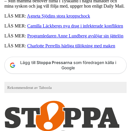
– Min mamma behöver filma i Tyskland i några månader och
mina syskon och jag vill följa med, uppger hon enligt Daily Mail.
LÄS MER:
Agneta Sjödins stora kroppschock
LÄS MER:
Camilla Läckbergs nya drag i infekterade konflikten
LÄS MER:
Programledaren Anne Lundberg avslöjar sin jättelön
LÄS MER:
Charlotte Perrellis härliga tillökning med maken
Lägg till
Stoppa Pressarna
som föredragen källa i
Google