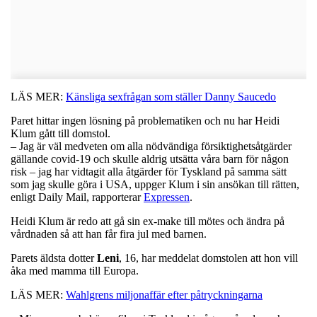
LÄS MER:
Känsliga sexfrågan som ställer Danny Saucedo
Paret hittar ingen lösning på problematiken och nu har Heidi
Klum gått till domstol.
– Jag är väl medveten om alla nödvändiga försiktighetsåtgärder
gällande covid-19 och skulle aldrig utsätta våra barn för någon
risk – jag har vidtagit alla åtgärder för Tyskland på samma sätt
som jag skulle göra i USA, uppger Klum i sin ansökan till rätten,
enligt Daily Mail, rapporterar
Expressen
.
Heidi Klum är redo att gå sin ex-make till mötes och ändra på
vårdnaden så att han får fira jul med barnen.
Parets äldsta dotter
Leni
, 16, har meddelat domstolen att hon vill
åka med mamma till Europa.
LÄS MER:
Wahlgrens miljonaffär efter påtryckningarna