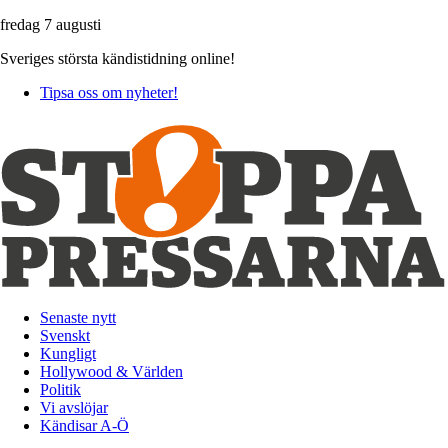
fredag 7 augusti
Sveriges största kändistidning online!
Tipsa oss om nyheter!
Senaste nytt
Svenskt
Kungligt
Hollywood & Världen
Politik
Vi avslöjar
Kändisar A-Ö