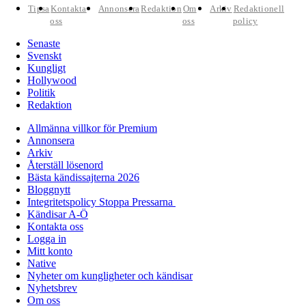
Tipsa
Kontakta
Annonsera
Redaktion
Om
Arkiv
Redaktionell
oss
oss
policy
Senaste
Svenskt
Kungligt
Hollywood
Politik
Redaktion
Allmänna villkor för Premium
Annonsera
Arkiv
Återställ lösenord
Bästa kändissajterna 2026
Bloggnytt
Integritetspolicy Stoppa Pressarna
Kändisar A-Ö
Kontakta oss
Logga in
Mitt konto
Native
Nyheter om kungligheter och kändisar
Nyhetsbrev
Om oss