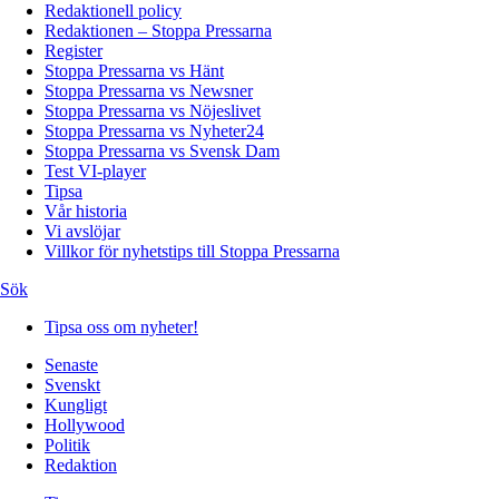
Redaktionell policy
Redaktionen – Stoppa Pressarna
Register
Stoppa Pressarna vs Hänt
Stoppa Pressarna vs Newsner
Stoppa Pressarna vs Nöjeslivet
Stoppa Pressarna vs Nyheter24
Stoppa Pressarna vs Svensk Dam
Test VI-player
Tipsa
Vår historia
Vi avslöjar
Villkor för nyhetstips till Stoppa Pressarna
Sök
Tipsa oss om nyheter!
Senaste
Svenskt
Kungligt
Hollywood
Politik
Redaktion