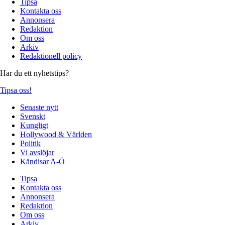
Tipsa
Kontakta oss
Annonsera
Redaktion
Om oss
Arkiv
Redaktionell policy
Har du ett nyhetstips?
Tipsa oss!
Senaste nytt
Svenskt
Kungligt
Hollywood & Världen
Politik
Vi avslöjar
Kändisar A-Ö
Tipsa
Kontakta oss
Annonsera
Redaktion
Om oss
Arkiv