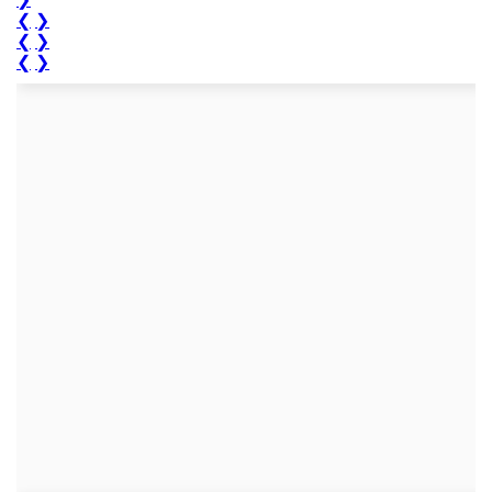
❮
❯
❮
❯
❮
❯