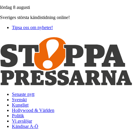
lördag 8 augusti
Sveriges största kändistidning online!
Tipsa oss om nyheter!
Senaste nytt
Svenskt
Kungligt
Hollywood & Världen
Politik
Vi avslöjar
Kändisar A-Ö