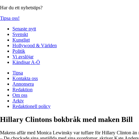
Har du ett nyhetstips?
Tipsa oss!
Senaste nytt
Svenskt
Kungligt
Hollywood & Världen
Politik
Vi avslöjar
Kändisar A-Ö
Tipsa
Kontakta oss
Annonsera
Redaktion
Om oss
Arkiv
Redaktionell policy
Hillary Clintons bokbråk med maken Bill
Makens affär med Monica Lewinsky var tuffare för Hillary Clinton än nå
– De chockade sina anställda med sina svordomar, skriver Kate Ander