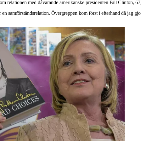
m relationen med dåvarande amerikanske presidenten Bill Clinton, 67, i 
var en samförståndsrelation. Övergreppen kom först i efterhand då jag g