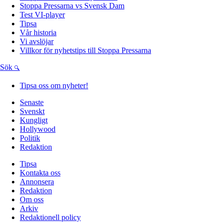
Stoppa Pressarna vs Svensk Dam
Test VI-player
Tipsa
Vår historia
Vi avslöjar
Villkor för nyhetstips till Stoppa Pressarna
Sök
Tipsa oss om nyheter!
Senaste
Svenskt
Kungligt
Hollywood
Politik
Redaktion
Tipsa
Kontakta oss
Annonsera
Redaktion
Om oss
Arkiv
Redaktionell policy