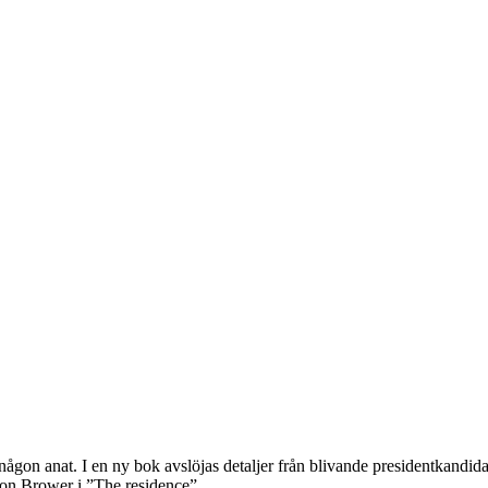
gon anat. I en ny bok avslöjas detaljer från blivande presidentkandida
son Brower i ”The residence”.