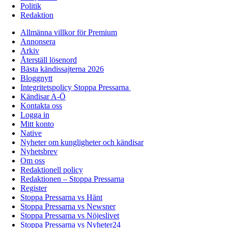
Politik
Redaktion
Allmänna villkor för Premium
Annonsera
Arkiv
Återställ lösenord
Bästa kändissajterna 2026
Bloggnytt
Integritetspolicy Stoppa Pressarna
Kändisar A-Ö
Kontakta oss
Logga in
Mitt konto
Native
Nyheter om kungligheter och kändisar
Nyhetsbrev
Om oss
Redaktionell policy
Redaktionen – Stoppa Pressarna
Register
Stoppa Pressarna vs Hänt
Stoppa Pressarna vs Newsner
Stoppa Pressarna vs Nöjeslivet
Stoppa Pressarna vs Nyheter24