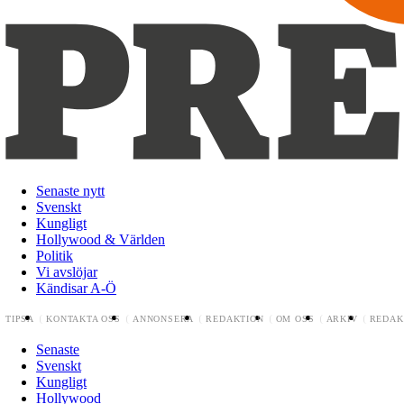
Senaste nytt
Svenskt
Kungligt
Hollywood & Världen
Politik
Vi avslöjar
Kändisar A-Ö
TIPSA
KONTAKTA OSS
ANNONSERA
REDAKTION
OM OSS
ARKIV
REDAK
Senaste
Svenskt
Kungligt
Hollywood