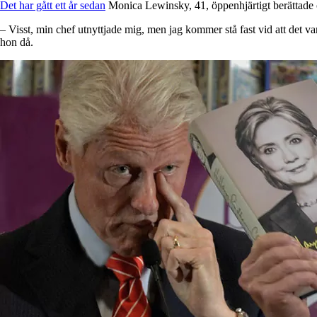
Det har gått ett år sedan
Monica Lewinsky, 41, öppenhjärtigt berättade o
– Visst, min chef utnyttjade mig, men jag kommer stå fast vid att det 
hon då.