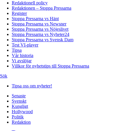
Redaktionell policy
Redaktionen – Stoppa Pressarna
Register
Stoppa Pressarna vs Hänt
Stoppa Pressarna vs Newsner
Stoppa Pressarna vs Nöjeslivet
Stoppa Pressarna vs Nyheter24
Stoppa Pressarna vs Svensk Dam
Test VI-player
Tipsa
Vår historia
Vi avslöjar
Villkor för nyhetstips till Stoppa Pressarna
Sök
Tipsa oss om nyheter!
Senaste
Svenskt
Kungligt
Hollywood
Politik
Redaktion