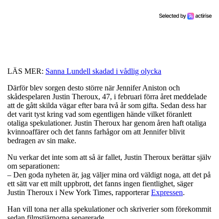
LÄS MER:
Sanna Lundell skadad i vådlig olycka
Därför blev sorgen desto större när Jennifer Aniston och
skådespelaren Justin Theroux, 47, i februari förra året meddelade
att de gått skilda vägar efter bara två år som gifta. Sedan dess har
det varit tyst kring vad som egentligen hände vilket föranlett
otaliga spekulationer. Justin Theroux har genom åren haft otaliga
kvinnoaffärer och det fanns farhågor om att Jennifer blivit
bedragen av sin make.
Nu verkar det inte som att så är fallet, Justin Theroux berättar själv
om separationen:
– Den goda nyheten är, jag väljer mina ord väldigt noga, att det på
ett sätt var ett milt uppbrott, det fanns ingen fientlighet, säger
Justin Theroux i New York Times, rapporterar
Expressen
.
Han vill tona ner alla spekulationer och skriverier som förekommit
sedan filmstjärnorna separerade.