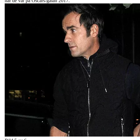
när de var på Oscars-galan 2017.