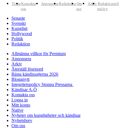
Tipsa
Kontakta
Annonsera
Redaktion
Om
Arkiv
Redaktionell
oss
oss
policy
Senaste
Svenskt
Kungligt
Hollywood
Politik
Redaktion
Allmänna villkor för Premium
Annonsera
Arkiv
Återställ lösenord
Bästa kändissajterna 2026
Bloggnytt
Integritetspolicy Stoppa Pressarna
Kändisar A-Ö
Kontakta oss
Logga in
Mitt konto
Native
Nyheter om kungligheter och kändisar
Nyhetsbrev
Om oss