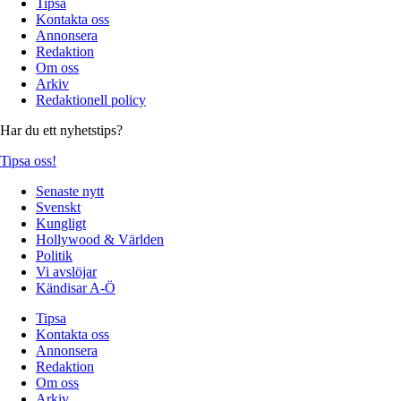
Tipsa
Kontakta oss
Annonsera
Redaktion
Om oss
Arkiv
Redaktionell policy
Har du ett nyhetstips?
Tipsa oss!
Senaste nytt
Svenskt
Kungligt
Hollywood & Världen
Politik
Vi avslöjar
Kändisar A-Ö
Tipsa
Kontakta oss
Annonsera
Redaktion
Om oss
Arkiv