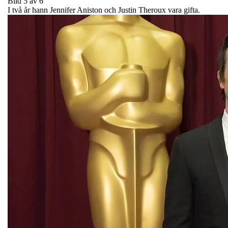
Bild 5 av 6
I två år hann Jennifer Aniston och Justin Theroux vara gifta.