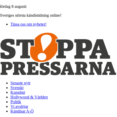
lördag 8 augusti
Sveriges största kändistidning online!
Tipsa oss om nyheter!
Senaste nytt
Svenskt
Kungligt
Hollywood & Världen
Politik
Vi avslöjar
Kändisar A-Ö