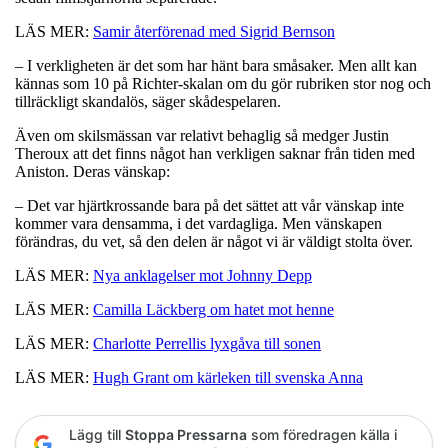
LÄS MER:
Samir återförenad med Sigrid Bernson
– I verkligheten är det som har hänt bara småsaker. Men allt kan
kännas som 10 på Richter-skalan om du gör rubriken stor nog och
tillräckligt skandalös, säger skådespelaren.
Även om skilsmässan var relativt behaglig så medger Justin
Theroux att det finns något han verkligen saknar från tiden med
Aniston. Deras vänskap:
– Det var hjärtkrossande bara på det sättet att vår vänskap inte
kommer vara densamma, i det vardagliga. Men vänskapen
förändras, du vet, så den delen är något vi är väldigt stolta över.
LÄS MER:
Nya anklagelser mot Johnny Depp
LÄS MER:
Camilla Läckberg om hatet mot henne
LÄS MER:
Charlotte Perrellis lyxgåva till sonen
LÄS MER:
Hugh Grant om kärleken till svenska Anna
Lägg till
Stoppa Pressarna
som föredragen källa i