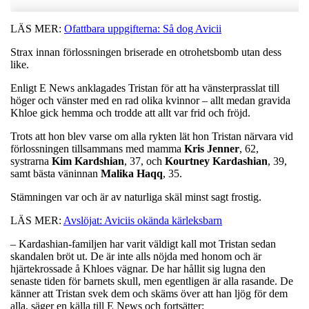
LÄS MER:
Ofattbara uppgifterna: Så dog Avicii
Strax innan förlossningen briserade en otrohetsbomb utan dess
like.
Enligt E News anklagades Tristan för att ha vänsterprasslat till
höger och vänster med en rad olika kvinnor – allt medan gravida
Khloe gick hemma och trodde att allt var frid och fröjd.
Trots att hon blev varse om alla rykten lät hon Tristan närvara vid
förlossningen tillsammans med mamma
Kris Jenner
, 62,
systrarna
Kim Kardshian
, 37, och
Kourtney Kardashian
, 39,
samt bästa väninnan
Malika Haqq
, 35.
Stämningen var och är av naturliga skäl minst sagt frostig.
LÄS MER:
Avslöjat: Aviciis okända kärleksbarn
– Kardashian-familjen har varit väldigt kall mot Tristan sedan
skandalen bröt ut. De är inte alls nöjda med honom och är
hjärtekrossade å Khloes vägnar. De har hållit sig lugna den
senaste tiden för barnets skull, men egentligen är alla rasande. De
känner att Tristan svek dem och skäms över att han ljög för dem
alla, säger en källa till E News och fortsätter: