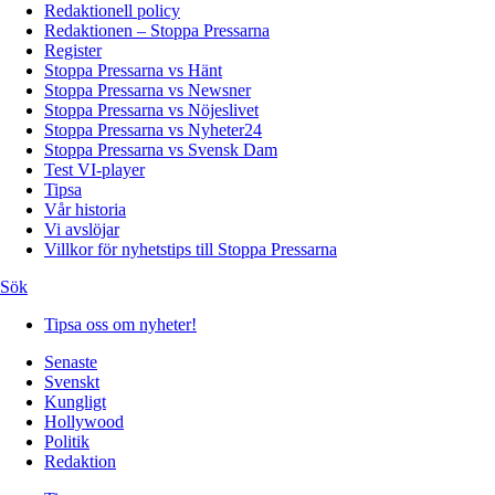
Redaktionell policy
Redaktionen – Stoppa Pressarna
Register
Stoppa Pressarna vs Hänt
Stoppa Pressarna vs Newsner
Stoppa Pressarna vs Nöjeslivet
Stoppa Pressarna vs Nyheter24
Stoppa Pressarna vs Svensk Dam
Test VI-player
Tipsa
Vår historia
Vi avslöjar
Villkor för nyhetstips till Stoppa Pressarna
Sök
Tipsa oss om nyheter!
Senaste
Svenskt
Kungligt
Hollywood
Politik
Redaktion