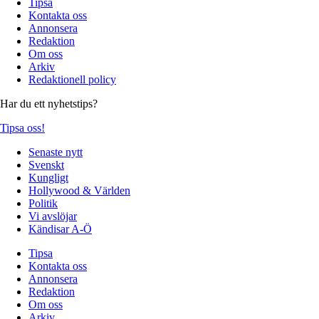
Tipsa
Kontakta oss
Annonsera
Redaktion
Om oss
Arkiv
Redaktionell policy
Har du ett nyhetstips?
Tipsa oss!
Senaste nytt
Svenskt
Kungligt
Hollywood & Världen
Politik
Vi avslöjar
Kändisar A-Ö
Tipsa
Kontakta oss
Annonsera
Redaktion
Om oss
Arkiv