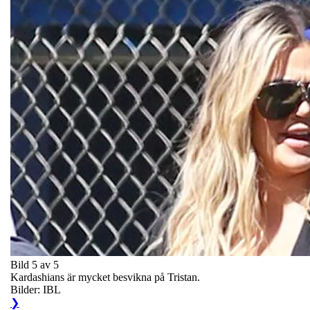
Bild 5 av 5
Kardashians är mycket besvikna på Tristan.
Bilder: IBL
❯