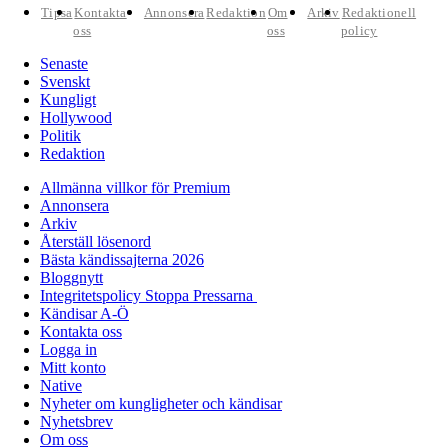
Tipsa
Kontakta
Annonsera
Redaktion
Om
Arkiv
Redaktionell
oss
oss
policy
Senaste
Svenskt
Kungligt
Hollywood
Politik
Redaktion
Allmänna villkor för Premium
Annonsera
Arkiv
Återställ lösenord
Bästa kändissajterna 2026
Bloggnytt
Integritetspolicy Stoppa Pressarna
Kändisar A-Ö
Kontakta oss
Logga in
Mitt konto
Native
Nyheter om kungligheter och kändisar
Nyhetsbrev
Om oss