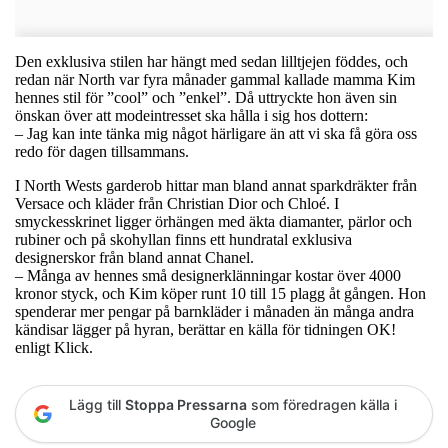
Den exklusiva stilen har hängt med sedan lilltjejen föddes, och
redan när North var fyra månader gammal kallade mamma Kim
hennes stil för ”cool” och ”enkel”. Då uttryckte hon även sin
önskan över att modeintresset ska hålla i sig hos dottern:
– Jag kan inte tänka mig något härligare än att vi ska få göra oss
redo för dagen tillsammans.
I North Wests garderob hittar man bland annat sparkdräkter från
Versace och kläder från Christian Dior och Chloé. I
smyckesskrinet ligger örhängen med äkta diamanter, pärlor och
rubiner och på skohyllan finns ett hundratal exklusiva
designerskor från bland annat Chanel.
– Många av hennes små designerklänningar kostar över 4000
kronor styck, och Kim köper runt 10 till 15 plagg åt gången. Hon
spenderar mer pengar på barnkläder i månaden än många andra
kändisar lägger på hyran, berättar en källa för tidningen OK!
enligt Klick.
Lägg till
Stoppa Pressarna
som föredragen källa i
Google