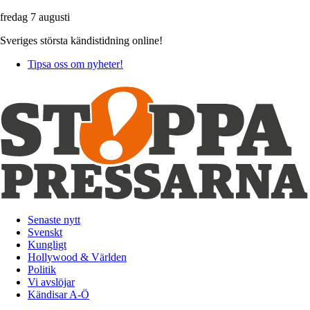
fredag 7 augusti
Sveriges största kändistidning online!
Tipsa oss om nyheter!
Senaste nytt
Svenskt
Kungligt
Hollywood & Världen
Politik
Vi avslöjar
Kändisar A-Ö