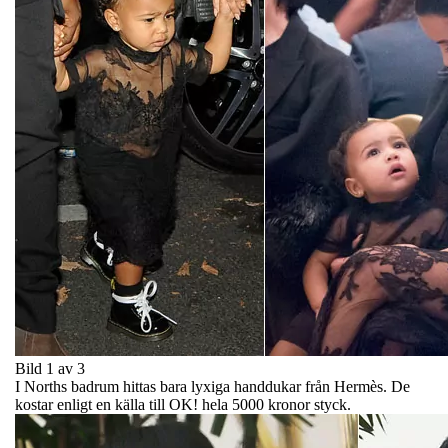
Bild 1 av 3
I Norths badrum hittas bara lyxiga handdukar från Hermès. De
kostar enligt en källa till OK! hela 5000 kronor styck.