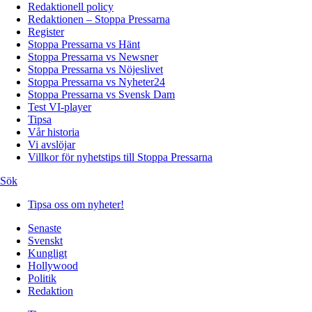
Redaktionell policy
Redaktionen – Stoppa Pressarna
Register
Stoppa Pressarna vs Hänt
Stoppa Pressarna vs Newsner
Stoppa Pressarna vs Nöjeslivet
Stoppa Pressarna vs Nyheter24
Stoppa Pressarna vs Svensk Dam
Test VI-player
Tipsa
Vår historia
Vi avslöjar
Villkor för nyhetstips till Stoppa Pressarna
Sök
Tipsa oss om nyheter!
Senaste
Svenskt
Kungligt
Hollywood
Politik
Redaktion