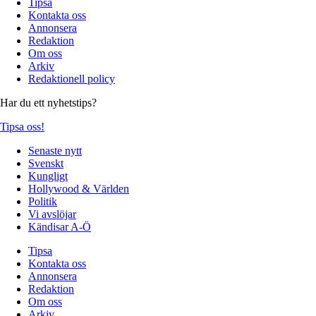
Tipsa
Kontakta oss
Annonsera
Redaktion
Om oss
Arkiv
Redaktionell policy
Har du ett nyhetstips?
Tipsa oss!
Senaste nytt
Svenskt
Kungligt
Hollywood & Världen
Politik
Vi avslöjar
Kändisar A-Ö
Tipsa
Kontakta oss
Annonsera
Redaktion
Om oss
Arkiv