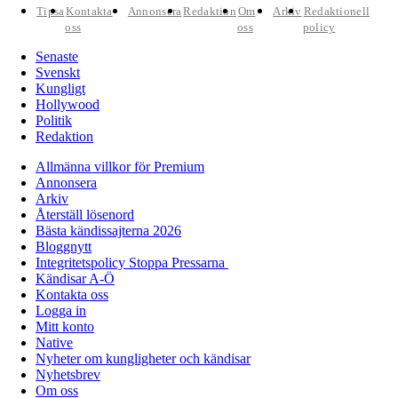
Tipsa
Kontakta
Annonsera
Redaktion
Om
Arkiv
Redaktionell
oss
oss
policy
Senaste
Svenskt
Kungligt
Hollywood
Politik
Redaktion
Allmänna villkor för Premium
Annonsera
Arkiv
Återställ lösenord
Bästa kändissajterna 2026
Bloggnytt
Integritetspolicy Stoppa Pressarna
Kändisar A-Ö
Kontakta oss
Logga in
Mitt konto
Native
Nyheter om kungligheter och kändisar
Nyhetsbrev
Om oss