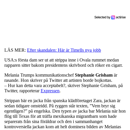
LÄS MER:
Efter skandalen: Här är Timells nya jobb
USA:s första dam ser ut att strippa inne i Ovala rummet medan
rapparen sitter bakom presidentens skrivbord och röker en cigarr.
Melania Trumps kommunikationschef
Stephanie
Grisham
är
rasande. Hon skriver på Twitter att artisten borde bojkottas.
– Hur kan detta vara acceptabelt?, skriver Stephanie Grisham, på
Twitter, rapporterar
Expressen
.
Strippan bär en jacka från spanska klädföretaget Zara, jackan är
sedan tidigare omstridd. På ryggen står texten, ”Vem bryr sig
egentligen?” på engelska. Den typen av jacka bar Melania när hon
flög till Texas för att träffa mexikanska migrantbarn som hade
separerats från sina föräldrar och den i sammanhanget
kontroversiella jackan kom att helt dominera bilden av Melanias