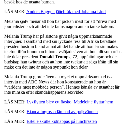
besök hos de utsatta barnen.
LÄS MER:
Anders Bagge i jättebråk med Johanna Lind
Melania själv menar att hon bar jackan mest för att ”driva med
journalister” och att det inte fanns någon annan tanke bakom.
Melania Trump har på sistone givit några uppmärksammade
intervjuer. I samband med sin lyckade resa till Afrika berättade
presidenthustrun bland annat att det hände att hon tar sin makes
telefon ifrån honom och hon avslöjade även att hon allt som oftast
inte delar president
Donald
Trumps
, 72, uppfattningar och de
budskap han twittrar och att hon inte tvekar att säga ifrån till sin
make om det inte är någon synpunkt hon delar.
Melania Trump gjorde även en mycket uppmärksammad tv-
intervju med ABC News där hon konstaterade att hon är
”världens mest mobbade person”. Hennes känsla av utsatthet lär
inte minska efter skandalrapparens sexvideo.
LÄS MER:
Lyxflytten blev ett fiasko: Madeleine flyttar hem
LÄS MER:
Bianca Ingrosso lämnad av pojkvännen
LÄS MER:
Estelle skulle kidnappas på lunchrasten