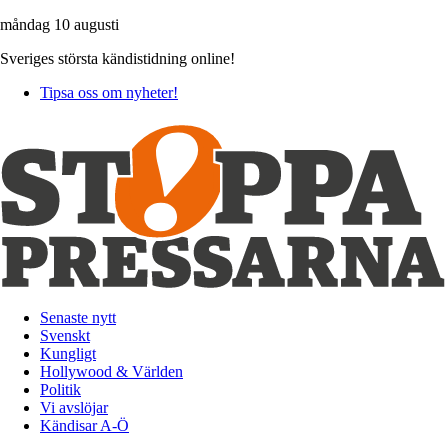
måndag 10 augusti
Sveriges största kändistidning online!
Tipsa oss om nyheter!
Senaste nytt
Svenskt
Kungligt
Hollywood & Världen
Politik
Vi avslöjar
Kändisar A-Ö