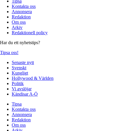
Tipsa
Kontakta oss
Annonsera
Redaktion
Om oss
Arkiv
Redaktionell policy
Har du ett nyhetstips?
Tipsa oss!
Senaste nytt
Svenskt
Kungligt
Hollywood & Världen
Politik
Vi avslöjar
Kändisar A-Ö
Tipsa
Kontakta oss
Annonsera
Redaktion
Om oss
Arkiv