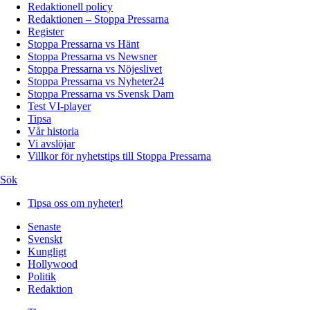
Redaktionell policy
Redaktionen – Stoppa Pressarna
Register
Stoppa Pressarna vs Hänt
Stoppa Pressarna vs Newsner
Stoppa Pressarna vs Nöjeslivet
Stoppa Pressarna vs Nyheter24
Stoppa Pressarna vs Svensk Dam
Test VI-player
Tipsa
Vår historia
Vi avslöjar
Villkor för nyhetstips till Stoppa Pressarna
Sök
Tipsa oss om nyheter!
Senaste
Svenskt
Kungligt
Hollywood
Politik
Redaktion