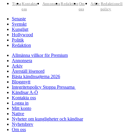
Tipsa
Kontakta
Annonsera
Redaktion
Om
Arkiv
Redaktionell
oss
oss
policy
Senaste
Svenskt
Kungligt
Hollywood
Politik
Redaktion
Allmänna villkor för Premium
Annonsera
Arkiv
Återställ lösenord
Bästa kändissajterna 2026
Bloggnytt
Integritetspolicy Stoppa Pressarna
Kändisar A-Ö
Kontakta oss
Logga in
Mitt konto
Native
Nyheter om kungligheter och kändisar
Nyhetsbrev
Om oss