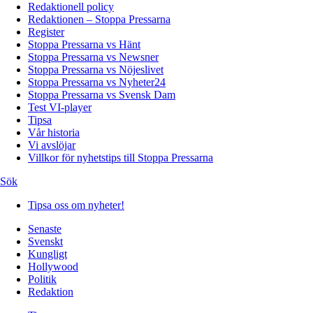
Redaktionell policy
Redaktionen – Stoppa Pressarna
Register
Stoppa Pressarna vs Hänt
Stoppa Pressarna vs Newsner
Stoppa Pressarna vs Nöjeslivet
Stoppa Pressarna vs Nyheter24
Stoppa Pressarna vs Svensk Dam
Test VI-player
Tipsa
Vår historia
Vi avslöjar
Villkor för nyhetstips till Stoppa Pressarna
Sök
Tipsa oss om nyheter!
Senaste
Svenskt
Kungligt
Hollywood
Politik
Redaktion