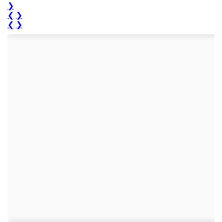
❯
❮
❯
❮
❯