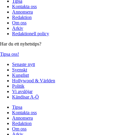
Tipsa
Kontakta oss
Annonsera
Redaktion
Om oss
Arkiv
Redaktionell policy
Har du ett nyhetstips?
Tipsa oss!
Senaste nytt
Svenskt
Kungligt
Hollywood & Världen
Politik
Vi avslöjar
Kändisar A-Ö
Tipsa
Kontakta oss
Annonsera
Redaktion
Om oss
Arkiv