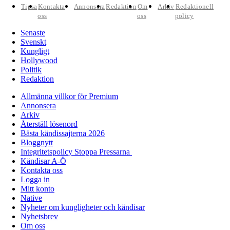
Tipsa
Kontakta
Annonsera
Redaktion
Om
Arkiv
Redaktionell
oss
oss
policy
Senaste
Svenskt
Kungligt
Hollywood
Politik
Redaktion
Allmänna villkor för Premium
Annonsera
Arkiv
Återställ lösenord
Bästa kändissajterna 2026
Bloggnytt
Integritetspolicy Stoppa Pressarna
Kändisar A-Ö
Kontakta oss
Logga in
Mitt konto
Native
Nyheter om kungligheter och kändisar
Nyhetsbrev
Om oss