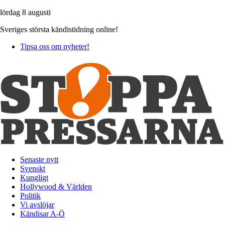
lördag 8 augusti
Sveriges största kändistidning online!
Tipsa oss om nyheter!
Senaste nytt
Svenskt
Kungligt
Hollywood & Världen
Politik
Vi avslöjar
Kändisar A-Ö