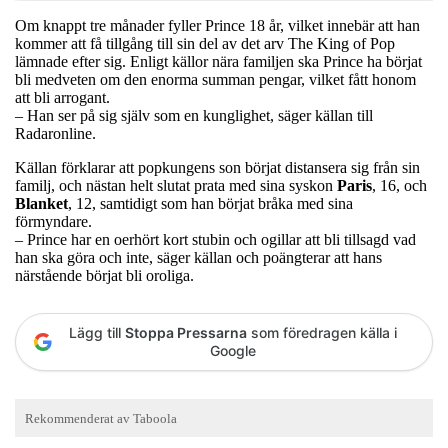
Om knappt tre månader fyller Prince 18 år, vilket innebär att han
kommer att få tillgång till sin del av det arv The King of Pop
lämnade efter sig. Enligt källor nära familjen ska Prince ha börjat
bli medveten om den enorma summan pengar, vilket fått honom
att bli arrogant.
– Han ser på sig själv som en kunglighet, säger källan till
Radaronline.
Källan förklarar att popkungens son börjat distansera sig från sin
familj, och nästan helt slutat prata med sina syskon
Paris
, 16, och
Blanket
, 12, samtidigt som han börjat bråka med sina
förmyndare.
– Prince har en oerhört kort stubin och ogillar att bli tillsagd vad
han ska göra och inte, säger källan och poängterar att hans
närstående börjat bli oroliga.
Lägg till
Stoppa Pressarna
som föredragen källa i
Google