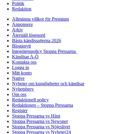
Politik
Redaktion
Allmänna villkor för Premium
Annonsera
Arkiv
Återställ lösenord
Bästa kändissajterna 2026
Bloggnytt
Integritetspolicy Stoppa Pressarna
Kändisar A-Ö
Kontakta oss
Logga in
Mitt konto
Native
Nyheter om kungligheter och kändisar
Nyhetsbrev
Om oss
Redaktionell policy
Redaktionen – Stoppa Pressarna
Register
Stoppa Pressarna vs Hänt
Stoppa Pressarna vs Newsner
Stoppa Pressarna vs Nöjeslivet
Stoppa Pressarna vs Nyheter24