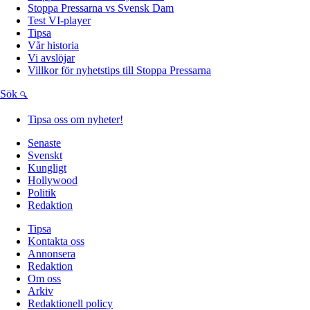
Stoppa Pressarna vs Svensk Dam
Test VI-player
Tipsa
Vår historia
Vi avslöjar
Villkor för nyhetstips till Stoppa Pressarna
Sök
Tipsa oss om nyheter!
Senaste
Svenskt
Kungligt
Hollywood
Politik
Redaktion
Tipsa
Kontakta oss
Annonsera
Redaktion
Om oss
Arkiv
Redaktionell policy