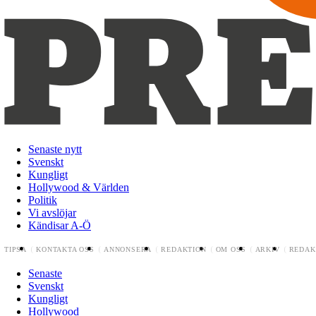
Senaste nytt
Svenskt
Kungligt
Hollywood & Världen
Politik
Vi avslöjar
Kändisar A-Ö
TIPSA
KONTAKTA OSS
ANNONSERA
REDAKTION
OM OSS
ARKIV
REDAK
Senaste
Svenskt
Kungligt
Hollywood