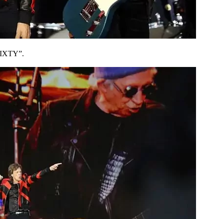
”SIXTY”.