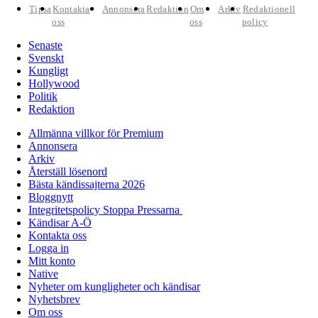
Tipsa
Kontakta
Annonsera
Redaktion
Om
Arkiv
Redaktionell
oss
oss
policy
Senaste
Svenskt
Kungligt
Hollywood
Politik
Redaktion
Allmänna villkor för Premium
Annonsera
Arkiv
Återställ lösenord
Bästa kändissajterna 2026
Bloggnytt
Integritetspolicy Stoppa Pressarna
Kändisar A-Ö
Kontakta oss
Logga in
Mitt konto
Native
Nyheter om kungligheter och kändisar
Nyhetsbrev
Om oss