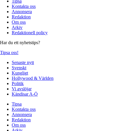
Tipsa
Kontakta oss
Annonsera
Redaktion
Om oss
Arkiv
Redaktionell policy
Har du ett nyhetstips?
Tipsa oss!
Senaste nytt
Svenskt
Kungligt
Hollywood & Världen
Politik
Vi avslöjar
Kändisar A-Ö
Tipsa
Kontakta oss
Annonsera
Redaktion
Om oss
Arkiv