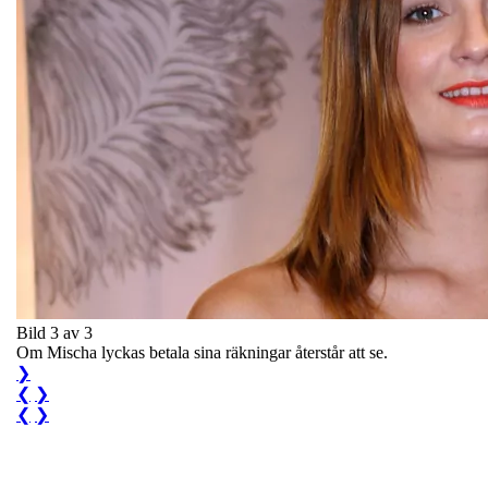
Bild 3 av 3
Om Mischa lyckas betala sina räkningar återstår att se.
❯
❮
❯
❮
❯