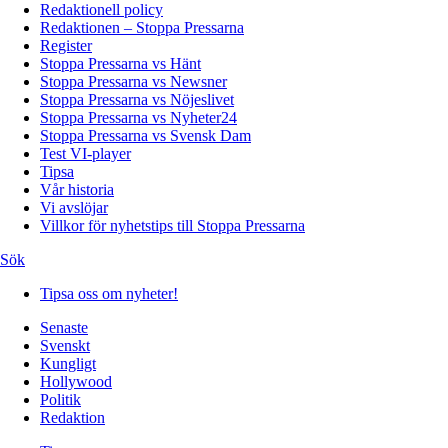
Redaktionell policy
Redaktionen – Stoppa Pressarna
Register
Stoppa Pressarna vs Hänt
Stoppa Pressarna vs Newsner
Stoppa Pressarna vs Nöjeslivet
Stoppa Pressarna vs Nyheter24
Stoppa Pressarna vs Svensk Dam
Test VI-player
Tipsa
Vår historia
Vi avslöjar
Villkor för nyhetstips till Stoppa Pressarna
Sök
Tipsa oss om nyheter!
Senaste
Svenskt
Kungligt
Hollywood
Politik
Redaktion