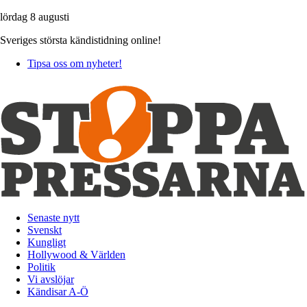
lördag 8 augusti
Sveriges största kändistidning online!
Tipsa oss om nyheter!
Senaste nytt
Svenskt
Kungligt
Hollywood & Världen
Politik
Vi avslöjar
Kändisar A-Ö