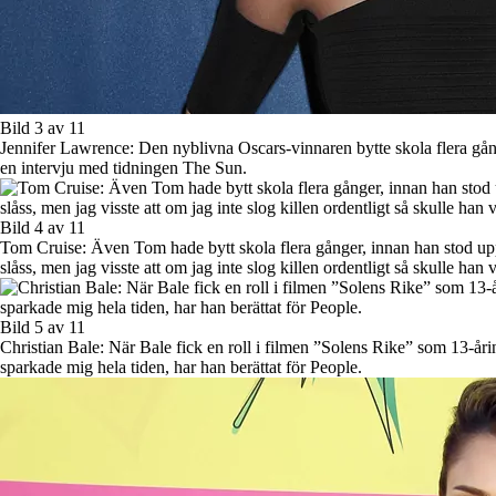
Bild 3 av 11
Jennifer Lawrence: Den nyblivna Oscars-vinnaren bytte skola flera gånge
en intervju med tidningen The Sun.
Bild 4 av 11
Tom Cruise: Även Tom hade bytt skola flera gånger, innan han stod upp f
slåss, men jag visste att om jag inte slog killen ordentligt så skulle han
Bild 5 av 11
Christian Bale: När Bale fick en roll i filmen ”Solens Rike” som 13-åri
sparkade mig hela tiden, har han berättat för People.