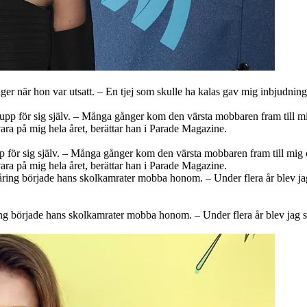
r när hon var utsatt. – En tjej som skulle ha kalas gav mig inbjudningsk
ör sig själv. – Många gånger kom den värsta mobbaren fram till mig och 
 vara på mig hela året, berättar han i Parade Magazine.
ng började hans skolkamrater mobba honom. – Under flera år blev jag slag