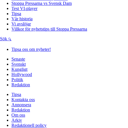
Stoppa Pressarna vs Svensk Dam
Test VI-player
Tipsa
Vår historia
Vi avslöjar
Villkor för nyhetstips till Stoppa Pressarna
Sök
Tipsa oss om nyheter!
Senaste
Svenskt
Kungligt
Hollywood
Politik
Redaktion
Tipsa
Kontakta oss
Annonsera
Redaktion
Om oss
Arkiv
Redaktionell policy