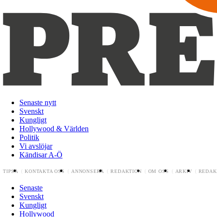
Senaste nytt
Svenskt
Kungligt
Hollywood & Världen
Politik
Vi avslöjar
Kändisar A-Ö
TIPSA
KONTAKTA OSS
ANNONSERA
REDAKTION
OM OSS
ARKIV
REDAK
Senaste
Svenskt
Kungligt
Hollywood