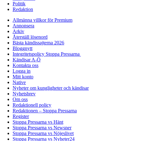
Politik
Redaktion
Allmänna villkor för Premium
Annonsera
Arkiv
Återställ lösenord
Bästa kändissajterna 2026
Bloggnytt
Integritetspolicy Stoppa Pressarna
Kändisar A-Ö
Kontakta oss
Logga in
Mitt konto
Native
Nyheter om kungligheter och kändisar
Nyhetsbrev
Om oss
Redaktionell policy
Redaktionen – Stoppa Pressarna
Register
Stoppa Pressarna vs Hänt
Stoppa Pressarna vs Newsner
Stoppa Pressarna vs Nöjeslivet
Stoppa Pressarna vs Nyheter24