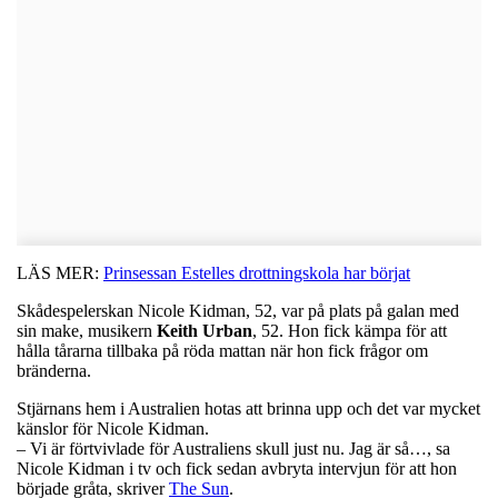
LÄS MER:
Prinsessan Estelles drottningskola har börjat
Skådespelerskan Nicole Kidman, 52, var på plats på galan med
sin make, musikern
Keith
Urban
, 52. Hon fick kämpa för att
hålla tårarna tillbaka på röda mattan när hon fick frågor om
bränderna.
Stjärnans hem i Australien hotas att brinna upp och det var mycket
känslor för Nicole Kidman.
– Vi är förtvivlade för Australiens skull just nu. Jag är så…, sa
Nicole Kidman i tv och fick sedan avbryta intervjun för att hon
började gråta, skriver
The Sun
.