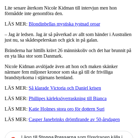
Lite senare återkom Nicole Kidman till intervjun men hon
förmådde inte genomföra den.
LÄS MER:
Blondinbellas mystiska tystnad oroar
– Jag är ledsen. Jag är så påverkad av allt som händer i Australien
just nu, sa skådespelerskan och gick in på galan.
Bränderna har hittills krävt 26 människoliv och det har brunnit på
en yta lika stor som Danmark.
Nicole Kidman avslöjade även att hon och maken skänker
närmare fem miljoner kronor som ska gå till de frivilliga
brandstyrkorna i stjärnans hemland.
LÄS MER:
Så klarade Victoria och Daniel krisen
LÄS MER:
Phillipes kärleksöverraskning till Bianca
LÄS MER:
Katie Holmes stora oro för dottern Suri
LÄS MER:
Casper Janebrinks drömfirande av 50-årsdagen
Lägg till
Stoppa Pressarna
som föredragen källa i