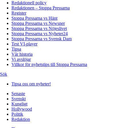
Redaktionell policy
Redaktionen – Stoppa Pressarna
Register
Stoppa Pressarna vs Hänt
Stoppa Pressarna vs Newsner
Stoppa Pressarna vs Nöjeslivet
Stoppa Pressarna vs Nyheter24
Stoppa Pressarna vs Svensk Dam
Test VI-player
Tipsa
Vår historia
Vi avslöjar
Villkor för nyhetstips till Stoppa Pressarna
Sök
Tipsa oss om nyheter!
Senaste
Svenskt
Kungligt
Hollywood
Politik
Redaktion