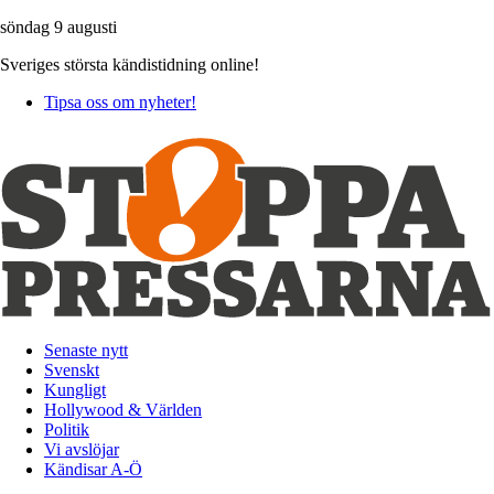
söndag 9 augusti
Sveriges största kändistidning online!
Tipsa oss om nyheter!
Senaste nytt
Svenskt
Kungligt
Hollywood & Världen
Politik
Vi avslöjar
Kändisar A-Ö