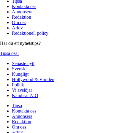
Tipsa
Kontakta oss
Annonsera
Redaktion
Om oss
Arkiv
Redaktionell policy
Har du ett nyhetstips?
Tipsa oss!
Senaste nytt
Svenskt
Kungligt
Hollywood & Världen
Politik
Vi avslöjar
Kändisar A-Ö
Tipsa
Kontakta oss
Annonsera
Redaktion
Om oss
Arkiv