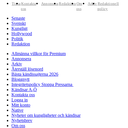
Tipsa
Kontakta
Annonsera
Redaktion
Om
Arkiv
Redaktionell
oss
oss
policy
Senaste
Svenskt
Kungligt
Hollywood
Politik
Redaktion
Allmänna villkor för Premium
Annonsera
Arkiv
Återställ lösenord
Bästa kändissajterna 2026
Bloggnytt
Integritetspolicy Stoppa Pressarna
Kändisar A-Ö
Kontakta oss
Logga in
Mitt konto
Native
Nyheter om kungligheter och kändisar
Nyhetsbrev
Om oss