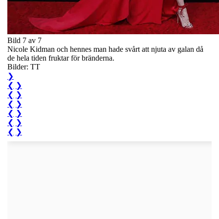
Bild 7 av 7
Nicole Kidman och hennes man hade svårt att njuta av galan då
de hela tiden fruktar för bränderna.
Bilder: TT
❯
❮
❯
❮
❯
❮
❯
❮
❯
❮
❯
❮
❯