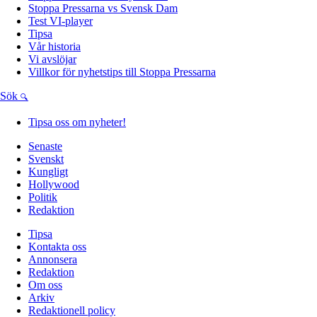
Stoppa Pressarna vs Svensk Dam
Test VI-player
Tipsa
Vår historia
Vi avslöjar
Villkor för nyhetstips till Stoppa Pressarna
Sök
Tipsa oss om nyheter!
Senaste
Svenskt
Kungligt
Hollywood
Politik
Redaktion
Tipsa
Kontakta oss
Annonsera
Redaktion
Om oss
Arkiv
Redaktionell policy