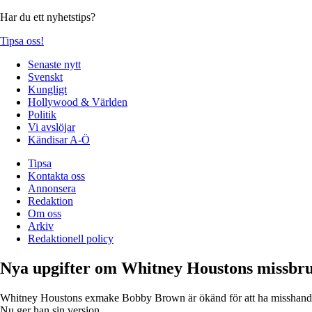
Har du ett nyhetstips?
Tipsa oss!
Senaste nytt
Svenskt
Kungligt
Hollywood & Världen
Politik
Vi avslöjar
Kändisar A-Ö
Tipsa
Kontakta oss
Annonsera
Redaktion
Om oss
Arkiv
Redaktionell policy
Nya upgifter om Whitney Houstons missbr
Whitney Houstons exmake Bobby Brown är ökänd för att ha misshandla
Nu ger han sin version.