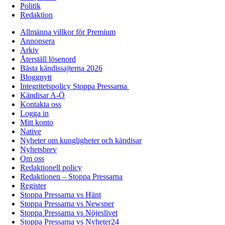
Politik
Redaktion
Allmänna villkor för Premium
Annonsera
Arkiv
Återställ lösenord
Bästa kändissajterna 2026
Bloggnytt
Integritetspolicy Stoppa Pressarna
Kändisar A-Ö
Kontakta oss
Logga in
Mitt konto
Native
Nyheter om kungligheter och kändisar
Nyhetsbrev
Om oss
Redaktionell policy
Redaktionen – Stoppa Pressarna
Register
Stoppa Pressarna vs Hänt
Stoppa Pressarna vs Newsner
Stoppa Pressarna vs Nöjeslivet
Stoppa Pressarna vs Nyheter24