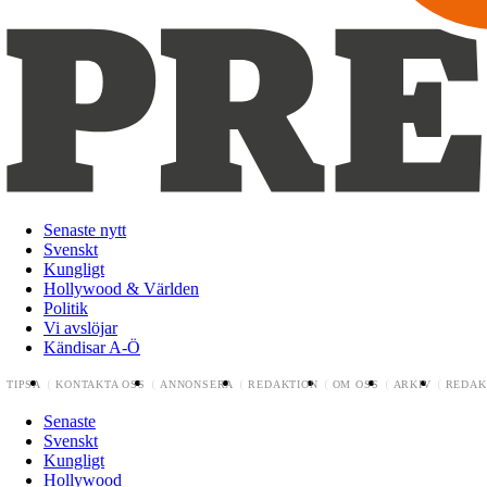
Senaste nytt
Svenskt
Kungligt
Hollywood & Världen
Politik
Vi avslöjar
Kändisar A-Ö
TIPSA
KONTAKTA OSS
ANNONSERA
REDAKTION
OM OSS
ARKIV
REDAK
Senaste
Svenskt
Kungligt
Hollywood