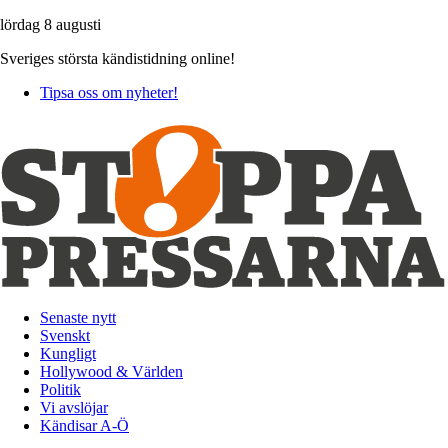
lördag 8 augusti
Sveriges största kändistidning online!
Tipsa oss om nyheter!
Senaste nytt
Svenskt
Kungligt
Hollywood & Världen
Politik
Vi avslöjar
Kändisar A-Ö