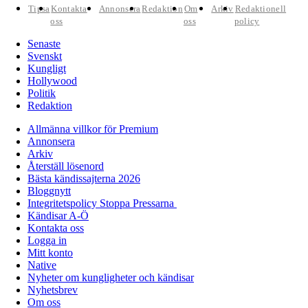
Tipsa
Kontakta
Annonsera
Redaktion
Om
Arkiv
Redaktionell
oss
oss
policy
Senaste
Svenskt
Kungligt
Hollywood
Politik
Redaktion
Allmänna villkor för Premium
Annonsera
Arkiv
Återställ lösenord
Bästa kändissajterna 2026
Bloggnytt
Integritetspolicy Stoppa Pressarna
Kändisar A-Ö
Kontakta oss
Logga in
Mitt konto
Native
Nyheter om kungligheter och kändisar
Nyhetsbrev
Om oss