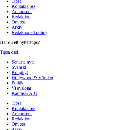
Tipsa
Kontakta oss
Annonsera
Redaktion
Om oss
Arkiv
Redaktionell policy
Har du ett nyhetstips?
Tipsa oss!
Senaste nytt
Svenskt
Kungligt
Hollywood & Världen
Politik
Vi avslöjar
Kändisar A-Ö
Tipsa
Kontakta oss
Annonsera
Redaktion
Om oss
Arkiv