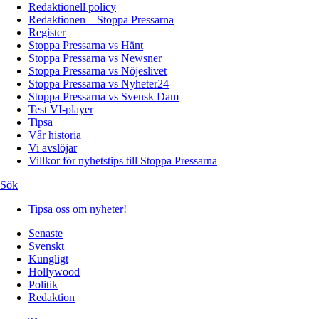
Redaktionell policy
Redaktionen – Stoppa Pressarna
Register
Stoppa Pressarna vs Hänt
Stoppa Pressarna vs Newsner
Stoppa Pressarna vs Nöjeslivet
Stoppa Pressarna vs Nyheter24
Stoppa Pressarna vs Svensk Dam
Test VI-player
Tipsa
Vår historia
Vi avslöjar
Villkor för nyhetstips till Stoppa Pressarna
Sök
Tipsa oss om nyheter!
Senaste
Svenskt
Kungligt
Hollywood
Politik
Redaktion