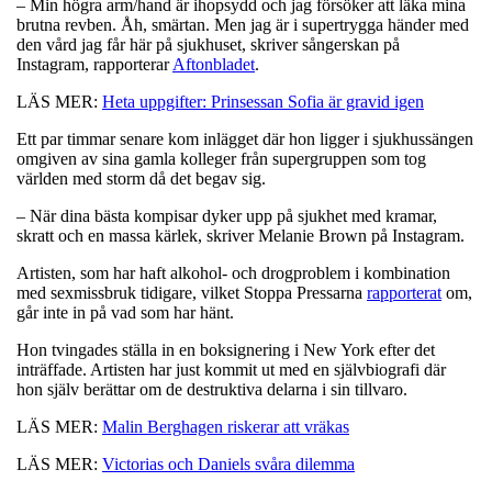
– Min högra arm/hand är ihopsydd och jag försöker att läka mina
brutna revben. Åh, smärtan. Men jag är i supertrygga händer med
den vård jag får här på sjukhuset, skriver sångerskan på
Instagram, rapporterar
Aftonbladet
.
LÄS MER:
Heta uppgifter: Prinsessan Sofia är gravid igen
Ett par timmar senare kom inlägget där hon ligger i sjukhussängen
omgiven av sina gamla kolleger från supergruppen som tog
världen med storm då det begav sig.
– När dina bästa kompisar dyker upp på sjukhet med kramar,
skratt och en massa kärlek, skriver Melanie Brown på Instagram.
Artisten, som har haft alkohol- och drogproblem i kombination
med sexmissbruk tidigare, vilket Stoppa Pressarna
rapporterat
om,
går inte in på vad som har hänt.
Hon tvingades ställa in en boksignering i New York efter det
inträffade. Artisten har just kommit ut med en självbiografi där
hon själv berättar om de destruktiva delarna i sin tillvaro.
LÄS MER:
Malin Berghagen riskerar att vräkas
LÄS MER:
Victorias och Daniels svåra dilemma