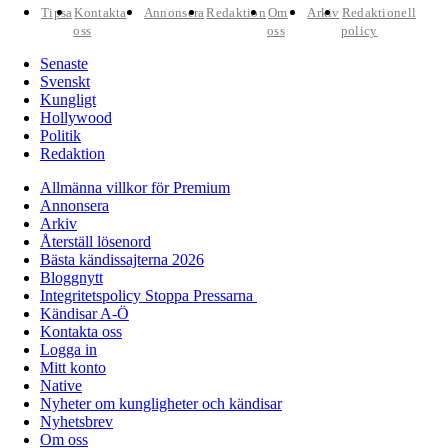
Tipsa
Kontakta
Annonsera
Redaktion
Om
Arkiv
Redaktionell
oss
oss
policy
Senaste
Svenskt
Kungligt
Hollywood
Politik
Redaktion
Allmänna villkor för Premium
Annonsera
Arkiv
Återställ lösenord
Bästa kändissajterna 2026
Bloggnytt
Integritetspolicy Stoppa Pressarna
Kändisar A-Ö
Kontakta oss
Logga in
Mitt konto
Native
Nyheter om kungligheter och kändisar
Nyhetsbrev
Om oss