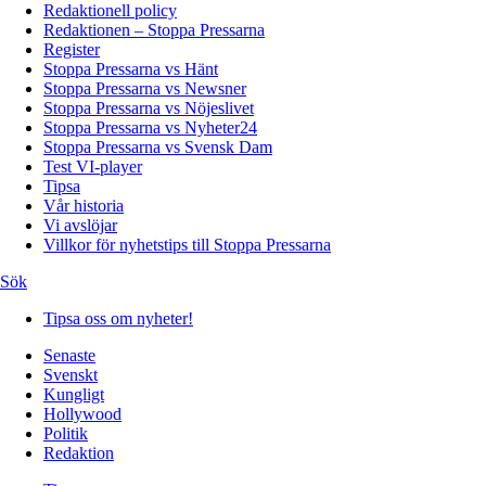
Redaktionell policy
Redaktionen – Stoppa Pressarna
Register
Stoppa Pressarna vs Hänt
Stoppa Pressarna vs Newsner
Stoppa Pressarna vs Nöjeslivet
Stoppa Pressarna vs Nyheter24
Stoppa Pressarna vs Svensk Dam
Test VI-player
Tipsa
Vår historia
Vi avslöjar
Villkor för nyhetstips till Stoppa Pressarna
Sök
Tipsa oss om nyheter!
Senaste
Svenskt
Kungligt
Hollywood
Politik
Redaktion