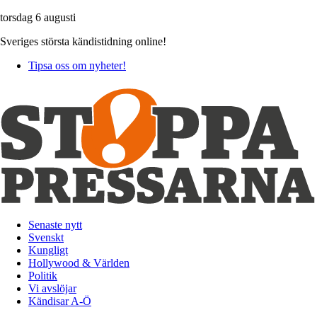
torsdag 6 augusti
Sveriges största kändistidning online!
Tipsa oss om nyheter!
Senaste nytt
Svenskt
Kungligt
Hollywood & Världen
Politik
Vi avslöjar
Kändisar A-Ö