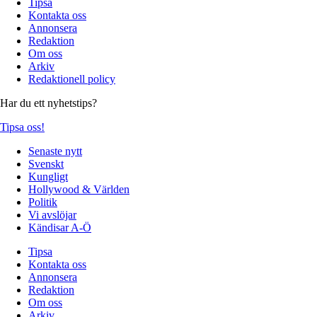
Tipsa
Kontakta oss
Annonsera
Redaktion
Om oss
Arkiv
Redaktionell policy
Har du ett nyhetstips?
Tipsa oss!
Senaste nytt
Svenskt
Kungligt
Hollywood & Världen
Politik
Vi avslöjar
Kändisar A-Ö
Tipsa
Kontakta oss
Annonsera
Redaktion
Om oss
Arkiv