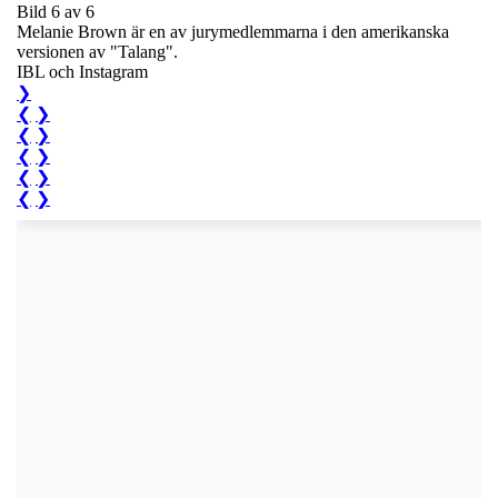
Bild 6 av 6
Melanie Brown är en av jurymedlemmarna i den amerikanska
versionen av "Talang".
IBL och Instagram
❯
❮
❯
❮
❯
❮
❯
❮
❯
❮
❯