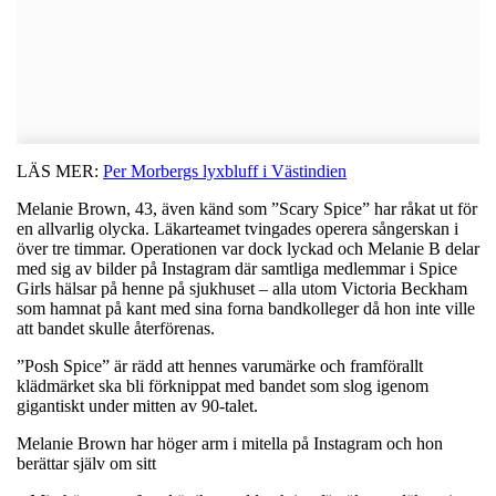
LÄS MER:
Per Morbergs lyxbluff i Västindien
Melanie Brown, 43, även känd som ”Scary Spice” har råkat ut för
en allvarlig olycka. Läkarteamet tvingades operera sångerskan i
över tre timmar. Operationen var dock lyckad och Melanie B delar
med sig av bilder på Instagram där samtliga medlemmar i Spice
Girls hälsar på henne på sjukhuset – alla utom Victoria Beckham
som hamnat på kant med sina forna bandkolleger då hon inte ville
att bandet skulle återförenas.
”Posh Spice” är rädd att hennes varumärke och framförallt
klädmärket ska bli förknippat med bandet som slog igenom
gigantiskt under mitten av 90-talet.
Melanie Brown har höger arm i mitella på Instagram och hon
berättar själv om sitt