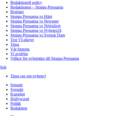
Redaktionell policy
Redaktionen – Stoppa Pressarna
Register
Stoppa Pressarna vs Hänt
Stoppa Pressarna vs Newsner
Stoppa Pressarna vs Nöjeslivet
Stoppa Pressarna vs Nyheter24
Stoppa Pressarna vs Svensk Dam
Test VI-player
Tipsa
Vår historia
Vi avslöjar
Villkor för nyhetstips till Stoppa Pressarna
Sök
Tipsa oss om nyheter!
Senaste
Svenskt
Kungligt
Hollywood
Politik
Redaktion