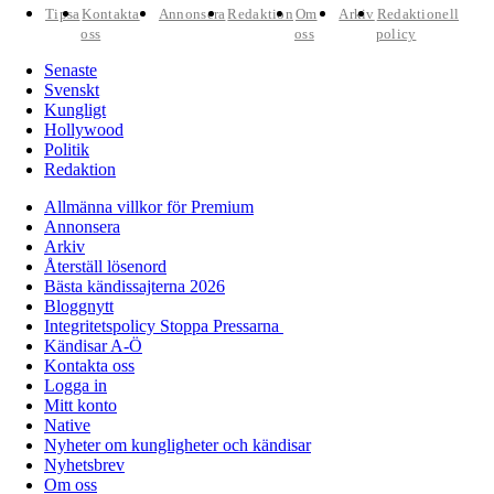
Tipsa
Kontakta
Annonsera
Redaktion
Om
Arkiv
Redaktionell
oss
oss
policy
Senaste
Svenskt
Kungligt
Hollywood
Politik
Redaktion
Allmänna villkor för Premium
Annonsera
Arkiv
Återställ lösenord
Bästa kändissajterna 2026
Bloggnytt
Integritetspolicy Stoppa Pressarna
Kändisar A-Ö
Kontakta oss
Logga in
Mitt konto
Native
Nyheter om kungligheter och kändisar
Nyhetsbrev
Om oss