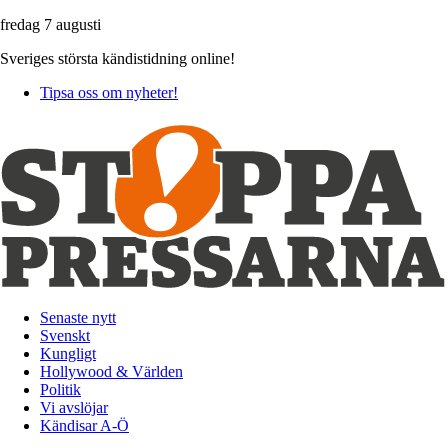
fredag 7 augusti
Sveriges största kändistidning online!
Tipsa oss om nyheter!
Senaste nytt
Svenskt
Kungligt
Hollywood & Världen
Politik
Vi avslöjar
Kändisar A-Ö