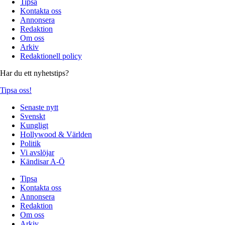
Tipsa
Kontakta oss
Annonsera
Redaktion
Om oss
Arkiv
Redaktionell policy
Har du ett nyhetstips?
Tipsa oss!
Senaste nytt
Svenskt
Kungligt
Hollywood & Världen
Politik
Vi avslöjar
Kändisar A-Ö
Tipsa
Kontakta oss
Annonsera
Redaktion
Om oss
Arkiv