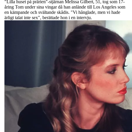
"Lilla huset på prärien"-stjärnan Melissa Gilbert, 51, tog som 17-
åring Tom under sina vingar då han anlände till Los Angeles som
en kämpande och svältande skådis. "Vi hånglade, men vi hade
ärligt talat inte sex", berättade hon i en intervju.