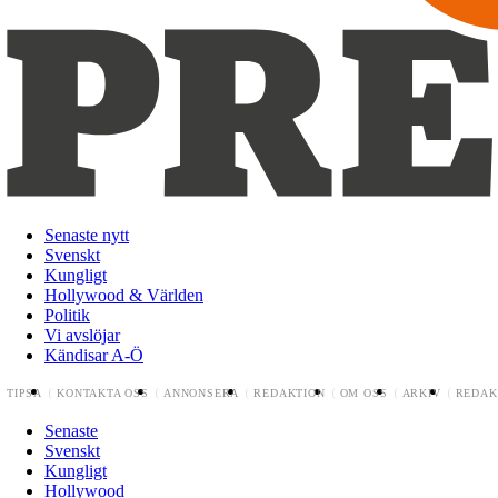
Senaste nytt
Svenskt
Kungligt
Hollywood & Världen
Politik
Vi avslöjar
Kändisar A-Ö
TIPSA
KONTAKTA OSS
ANNONSERA
REDAKTION
OM OSS
ARKIV
REDAK
Senaste
Svenskt
Kungligt
Hollywood