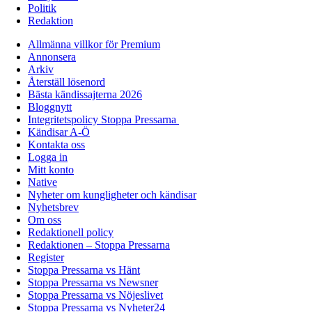
Politik
Redaktion
Allmänna villkor för Premium
Annonsera
Arkiv
Återställ lösenord
Bästa kändissajterna 2026
Bloggnytt
Integritetspolicy Stoppa Pressarna
Kändisar A-Ö
Kontakta oss
Logga in
Mitt konto
Native
Nyheter om kungligheter och kändisar
Nyhetsbrev
Om oss
Redaktionell policy
Redaktionen – Stoppa Pressarna
Register
Stoppa Pressarna vs Hänt
Stoppa Pressarna vs Newsner
Stoppa Pressarna vs Nöjeslivet
Stoppa Pressarna vs Nyheter24