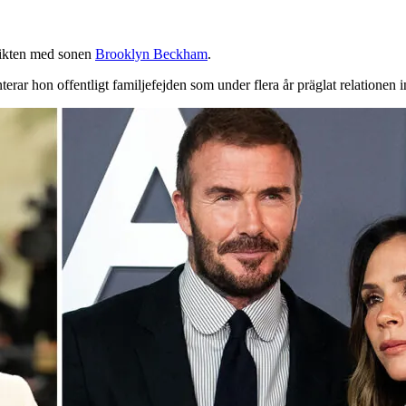
ikten med sonen
Brooklyn Beckham
.
erar hon offentligt familjefejden som under flera år präglat relationen