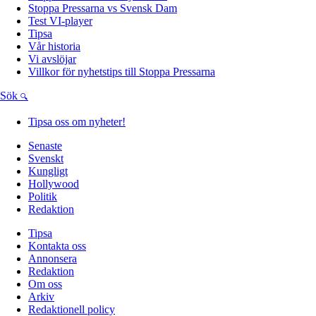
Stoppa Pressarna vs Svensk Dam
Test VI-player
Tipsa
Vår historia
Vi avslöjar
Villkor för nyhetstips till Stoppa Pressarna
Sök
Tipsa oss om nyheter!
Senaste
Svenskt
Kungligt
Hollywood
Politik
Redaktion
Tipsa
Kontakta oss
Annonsera
Redaktion
Om oss
Arkiv
Redaktionell policy