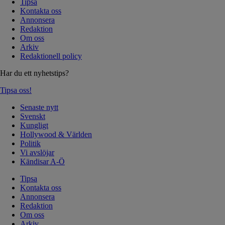
Tipsa
Kontakta oss
Annonsera
Redaktion
Om oss
Arkiv
Redaktionell policy
Har du ett nyhetstips?
Tipsa oss!
Senaste nytt
Svenskt
Kungligt
Hollywood & Världen
Politik
Vi avslöjar
Kändisar A-Ö
Tipsa
Kontakta oss
Annonsera
Redaktion
Om oss
Arkiv