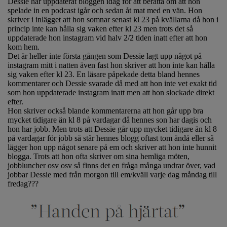
Dessie har uppdaterat bloggen idag för att berätta om att hon
spelade in en podcast igår och sedan åt mat med en vän. Hon
skriver i inlägget att hon somnar senast kl 23 på kvällarna då hon i
princip inte kan hålla sig vaken efter kl 23 men trots det så
uppdaterade hon instagram vid halv 2/2 tiden inatt efter att hon
kom hem.
Det är heller inte första gången som Dessie lagt upp något på
instagram mitt i natten även fast hon skriver att hon inte kan hålla
sig vaken efter kl 23. En läsare påpekade detta bland hennes
kommentarer och Dessie svarade då med att hon inte vet exakt tid
som hon uppdaterade instagram inatt men att hon slockade direkt
efter.
Hon skriver också blande kommentarerna att hon går upp bra
mycket tidigare än kl 8 på vardagar då hennes son har dagis och
hon har jobb. Men trots att Dessie går upp mycket tidigare än kl 8
på vardagar för jobb så står hennes blogg oftast tom ändå eller så
lägger hon upp något senare på em och skriver att hon inte hunnit
blogga. Trots att hon ofta skriver om sina hemliga möten,
jobbluncher osv osv så finns det en fråga många undrar över, vad
jobbar Dessie med från morgon till em/kväll varje dag måndag till
fredag???