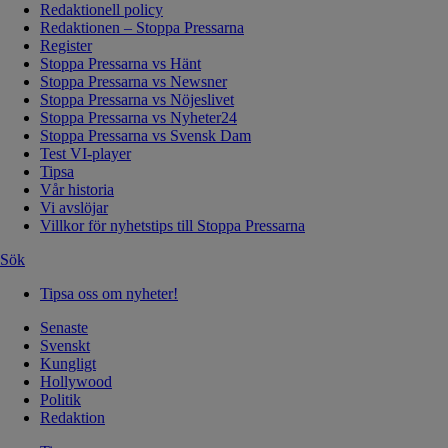
Redaktionell policy
Redaktionen – Stoppa Pressarna
Register
Stoppa Pressarna vs Hänt
Stoppa Pressarna vs Newsner
Stoppa Pressarna vs Nöjeslivet
Stoppa Pressarna vs Nyheter24
Stoppa Pressarna vs Svensk Dam
Test VI-player
Tipsa
Vår historia
Vi avslöjar
Villkor för nyhetstips till Stoppa Pressarna
Sök
Tipsa oss om nyheter!
Senaste
Svenskt
Kungligt
Hollywood
Politik
Redaktion