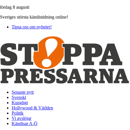
lördag 8 augusti
Sveriges största kändistidning online!
Tipsa oss om nyheter!
Senaste nytt
Svenskt
Kungligt
Hollywood & Världen
Politik
Vi avslöjar
Kändisar A-Ö