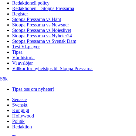
Redaktionell policy
Redaktionen – Stoppa Pressarna
Register
Stoppa Pressarna vs Hänt
Stoppa Pressarna vs Newsner
Stoppa Pressarna vs Nöjeslivet
Stoppa Pressarna vs Nyheter24
Stoppa Pressarna vs Svensk Dam
Test VI-player
Tipsa
Vår historia
Vi avslöjar
Villkor för nyhetstips till Stoppa Pressarna
Sök
Tipsa oss om nyheter!
Senaste
Svenskt
Kungligt
Hollywood
Politik
Redaktion