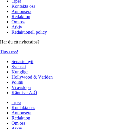
Tipsa
Kontakta oss
Annonsera
Redaktion
Om oss
Arkiv
Redaktionell policy
Har du ett nyhetstips?
Tipsa oss!
Senaste nytt
Svenskt
Kungligt
Hollywood & Världen
Politik
Vi avslöjar
Kändisar A-Ö
Tipsa
Kontakta oss
Annonsera
Redaktion
Om oss
Arkiv