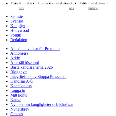
Tipsa
Kontakta
Annonsera
Redaktion
Om
Arkiv
Redaktionell
oss
oss
policy
Senaste
Svenskt
Kungligt
Hollywood
Politik
Redaktion
Allmänna villkor för Premium
Annonsera
Arkiv
Återställ lösenord
Bästa kändissajterna 2026
Bloggnytt
Integritetspolicy Stoppa Pressarna
Kändisar A-Ö
Kontakta oss
Logga in
Mitt konto
Native
Nyheter om kungligheter och kändisar
Nyhetsbrev
Om oss