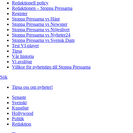
Redaktionell policy
Redaktionen – Stoppa Pressarna
Register
Stoppa Pressarna vs Hänt
Stoppa Pressarna vs Newsner
Stoppa Pressarna vs Nöjeslivet
Stoppa Pressarna vs Nyheter24
Stoppa Pressarna vs Svensk Dam
Test VI-player
Tipsa
Vår historia
Vi avslöjar
Villkor för nyhetstips till Stoppa Pressarna
Sök
Tipsa oss om nyheter!
Senaste
Svenskt
Kungligt
Hollywood
Politik
Redaktion