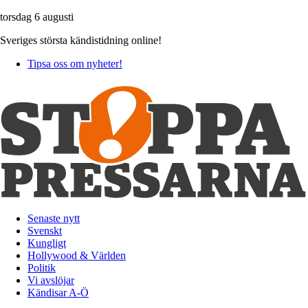
torsdag 6 augusti
Sveriges största kändistidning online!
Tipsa oss om nyheter!
Senaste nytt
Svenskt
Kungligt
Hollywood & Världen
Politik
Vi avslöjar
Kändisar A-Ö