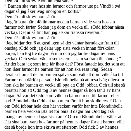
Den 24 juli skrev Blondinbella såhär:
” Barnen ska vara hos sin farmor och farmor ute på Vindö i två
dagar så jag åker iväg imorgon en kortis.”
Den 25 juli skrev hon såhär:
”Jag är bara här i 48 timmar medan barnen ville vara hos sin
farmor och farfar. Sedan jag dom en vecka till (Odd jobbar nästa
vecka). Det är så fint här, jag älskar franska rivieran!”
Den 27 juli skrev hon såhär:
”Jag börjar den 6 augusti igen så det väntar barndagar fram till
onsdag (Odd och jag delar upp sista veckan innan förskolan
börjar, han tog tre dagar på min och jag tar tre dagar av hans
vecka). Och sedan väntar semestern sista resa fram till söndag.”
Är det bara jag som inte får ihop det? Först fattade jag det som att
hon låter farmor ha barnen för att hon ska resa iväg. Sedan
berättar hon att det är barnen själva som valt att dom ville åka till
Farmor och därför passade Blondinbella på att resa iväg eftersom
hon ska ha barnen en vecka till pga att Odd jobbar. Och till sist så
berättar hon att Odd tog 3 av hennes dagar så hon tar 3 av hans
dagar. Så var det Odd som ville ha barnen med till farmor eller
bad Blondinbella Odd att ta barnen för att hon skulle resa? Och
om Odd jobbar hela den här veckan varför har inte Blondinbella
barnen hela veckan istället för bara 3 dagar när Odd tagit så
många av hennes dagar sista året? Om nu Blondinbella väljer att
låta sina barn vara hos farmor på hennes dagar för att barnen ville
det så borde hon inte skriva att eftersom Odd fick 3 av hennes