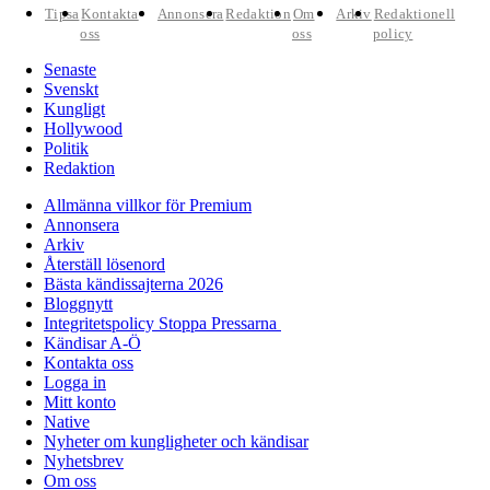
Tipsa
Kontakta
Annonsera
Redaktion
Om
Arkiv
Redaktionell
oss
oss
policy
Senaste
Svenskt
Kungligt
Hollywood
Politik
Redaktion
Allmänna villkor för Premium
Annonsera
Arkiv
Återställ lösenord
Bästa kändissajterna 2026
Bloggnytt
Integritetspolicy Stoppa Pressarna
Kändisar A-Ö
Kontakta oss
Logga in
Mitt konto
Native
Nyheter om kungligheter och kändisar
Nyhetsbrev
Om oss