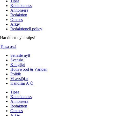
Tipsa
Kontakta oss
Annonsera
Redaktion
Om oss
Arkiv
Redaktionell policy
Har du ett nyhetstips?
Tipsa oss!
Senaste nytt
Svenskt
Kungligt
Hollywood & Världen
Politik
Vi avslöjar
Kändisar A-Ö
Tipsa
Kontakta oss
Annonsera
Redaktion
Om oss
Arkiv